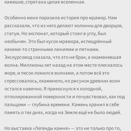
камешке, спрятана целая вселенная.
Особенно меня поразила история про мрамор. Нам
рассказали, что из него делают колонны для дворцов,
статуи. Но экспонат, который стоял в углу, был
необычен. Это был кусок мрамора, испещрённый
какими-то странными линиями и пятнами.
Экскурсовод сказала, что это не брак, а окаменевшая
волна. Миллионы лет назад на этом месте плескалось
море, и песок ложился волнами, а потом всё это
спрессовалось, окаменело, но рисунок древних волн
остался навечно. Я прикоснулся к холодной,
отполированной поверхности и почувствовал, как под
пальцами — глубина времени. Камень хранил в себе
память о тех днях, когда на Земле ещё не было людей.
Но выставка «Легенды камня» — это не только про то,