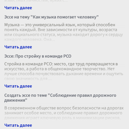
известных личностей, ярких с
...
Эссе на тему "Как музыка помогает человеку"
Музыка — это универсальный язык, который способен
понять каждый. Вне зависимости от культуры, возраста
или социального статуса, музыка находит дорогу к сердцу
каждого человека. Она
...
Эссе: Про стройку в команде РСО
Стройка в команде РСО: место, где труд превращается в
искусство, а работа в общекомандное творчество. Нет
лучше способа почувствовать дыхание времени и ощутить
свою значимость для
...
Создать эссе по теме "Соблюдение правил дорожного
движения"
В современном обществе вопрос безопасности на дорогах
занимает особое место, и соблюдение правил дорожного
движения играет ключевую роль в минимизации рисков,
связанных с передвиже
...