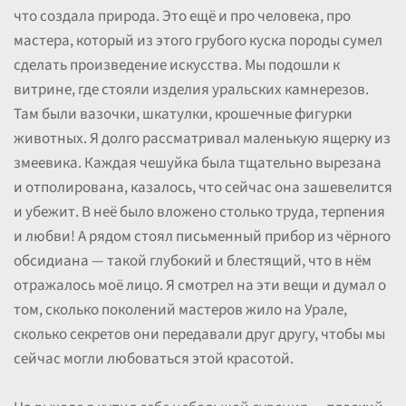
что создала природа. Это ещё и про человека, про
мастера, который из этого грубого куска породы сумел
сделать произведение искусства. Мы подошли к
витрине, где стояли изделия уральских камнерезов.
Там были вазочки, шкатулки, крошечные фигурки
животных. Я долго рассматривал маленькую ящерку из
змеевика. Каждая чешуйка была тщательно вырезана
и отполирована, казалось, что сейчас она зашевелится
и убежит. В неё было вложено столько труда, терпения
и любви! А рядом стоял письменный прибор из чёрного
обсидиана — такой глубокий и блестящий, что в нём
отражалось моё лицо. Я смотрел на эти вещи и думал о
том, сколько поколений мастеров жило на Урале,
сколько секретов они передавали друг другу, чтобы мы
сейчас могли любоваться этой красотой.