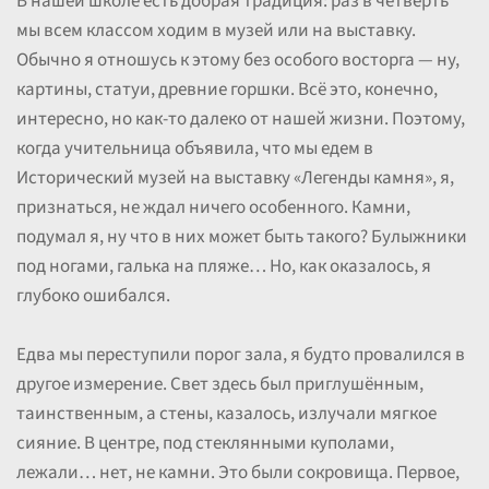
В нашей школе есть добрая традиция: раз в четверть
мы всем классом ходим в музей или на выставку.
Обычно я отношусь к этому без особого восторга — ну,
картины, статуи, древние горшки. Всё это, конечно,
интересно, но как-то далеко от нашей жизни. Поэтому,
когда учительница объявила, что мы едем в
Исторический музей на выставку «Легенды камня», я,
признаться, не ждал ничего особенного. Камни,
подумал я, ну что в них может быть такого? Булыжники
под ногами, галька на пляже… Но, как оказалось, я
глубоко ошибался.
Едва мы переступили порог зала, я будто провалился в
другое измерение. Свет здесь был приглушённым,
таинственным, а стены, казалось, излучали мягкое
сияние. В центре, под стеклянными куполами,
лежали… нет, не камни. Это были сокровища. Первое,