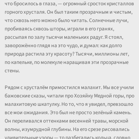
что бросилось в глаза, — огромный сросток кристаллов
горного хрусталя. Он был таким прозрачным и чистым,
что сквозь него можно было читать. Солнечные лучи,
пробиваясь сквозь шторы, играли в его гранях,
рассыпая по залу тысячи маленьких радуг. Я стоял,
заворожённо глядя на это чудо, и думал: как долго
природа растила эту красоту? Тысячи, миллионы лет,
по капельке, по молекуле наращивая эти прозрачные
стены.
Рядом с хрусталём примостился малахит. Мы все учили
бажовские сказы, читали про Хозяйку Медной горы, про
малахитовую шкатулку. Но то, что я увидел, превзошло
все мои ожидания. Это был не просто зелёный камень.
Он переливался оттенками весенней травы, морской
волны, изумрудной глубины. На его срезе рисовались
удивительные узоры — то разбегались кольца, словно