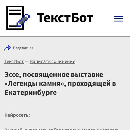
Войти с Telegram
Поделиться
Вход
ТекстБот
—
Написать сочинение
Выбрать режим
Цены
Эссе, посвященное выставке
«Легенды камня», проходящей в
Екатеринбурге
Нейросеть: