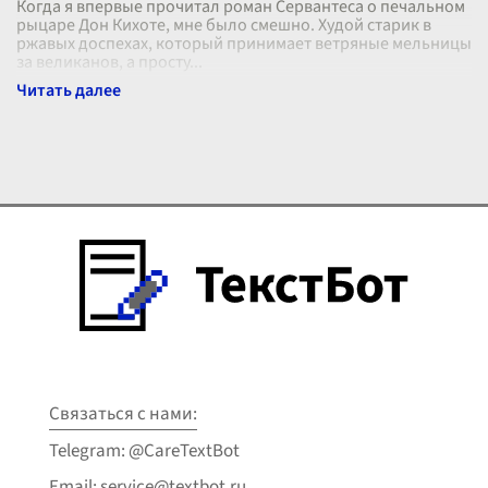
Когда я впервые прочитал роман Сервантеса о печальном
рыцаре Дон Кихоте, мне было смешно. Худой старик в
ржавых доспехах, который принимает ветряные мельницы
за великанов, а просту
...
Связаться с нами:
Telegram: @CareTextBot
Email: service@textbot.ru