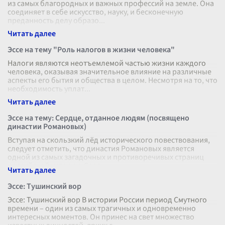
из самых благородных и важных профессий на земле. Она
соединяет в себе искусство, науку, и бесконечную
преданность делу образо
...
Эссе на тему "Роль налогов в жизни человека"
Налоги являются неотъемлемой частью жизни каждого
человека, оказывая значительное влияние на различные
аспекты его бытия и общества в целом. Несмотря на то, что
необходимость уплат
...
Эссе на тему: Сердце, отданное людям (посвящено
династии Романовых)
Вступая на скользкий лёд исторического повествования,
следует отметить, что династия Романовых является
одной из самых загадочных и противоречивых страниц
российской истории. Сердц
...
Эссе: Тушинский вор
Эссе: Тушинский вор В истории России период Смутного
времени – один из самых трагичных и одновременно
интересных моментов. Он принес на свет множество