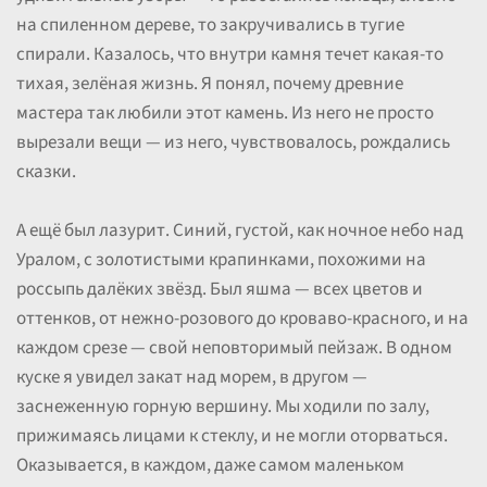
на спиленном дереве, то закручивались в тугие
спирали. Казалось, что внутри камня течет какая-то
тихая, зелёная жизнь. Я понял, почему древние
мастера так любили этот камень. Из него не просто
вырезали вещи — из него, чувствовалось, рождались
сказки.
А ещё был лазурит. Синий, густой, как ночное небо над
Уралом, с золотистыми крапинками, похожими на
россыпь далёких звёзд. Был яшма — всех цветов и
оттенков, от нежно-розового до кроваво-красного, и на
каждом срезе — свой неповторимый пейзаж. В одном
куске я увидел закат над морем, в другом —
заснеженную горную вершину. Мы ходили по залу,
прижимаясь лицами к стеклу, и не могли оторваться.
Оказывается, в каждом, даже самом маленьком