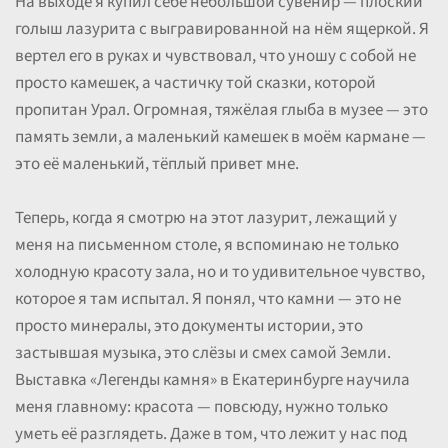
На выходе я купил себе небольшой сувенир — плоский
голыш лазурита с выгравированной на нём ящеркой. Я
вертел его в руках и чувствовал, что уношу с собой не
просто камешек, а частичку той сказки, которой
пропитан Урал. Огромная, тяжёлая глыба в музее — это
память земли, а маленький камешек в моём кармане —
это её маленький, тёплый привет мне.
Теперь, когда я смотрю на этот лазурит, лежащий у
меня на письменном столе, я вспоминаю не только
холодную красоту зала, но и то удивительное чувство,
которое я там испытал. Я понял, что камни — это не
просто минералы, это документы истории, это
застывшая музыка, это слёзы и смех самой Земли.
Выставка «Легенды камня» в Екатеринбурге научила
меня главному: красота — повсюду, нужно только
уметь её разглядеть. Даже в том, что лежит у нас под