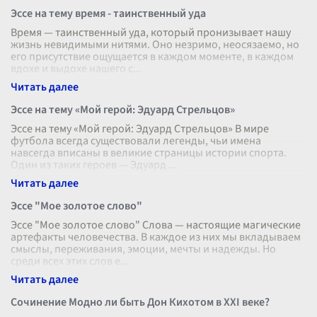
Эссе на тему время - таинственный уда
Время — таинственный уда, который пронизывает нашу
жизнь невидимыми нитями. Оно незримо, неосязаемо, но
его присутствие ощущается в каждом моменте, в каждом
вдохе и выдохе нашего с
...
Эссе на тему «Мой герой: Эдуард Стрельцов»
Эссе на тему «Мой герой: Эдуард Стрельцов» В мире
футбола всегда существовали легенды, чьи имена
навсегда вписаны в великие страницы истории спорта.
Один из таких героев — Эдуард
...
Эссе "Мое золотое слово"
Эссе "Мое золотое слово" Слова — настоящие магические
артефакты человечества. В каждое из них мы вкладываем
смыслы, переживания, эмоции, мечты и надежды. Но
среди всех этих слов е
...
Сочинение Модно ли быть Дон Кихотом в XXI веке?