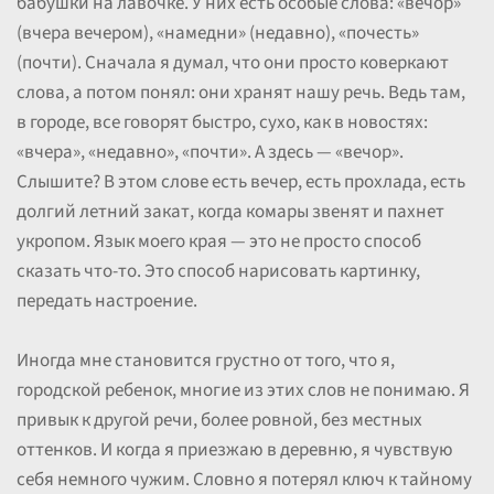
бабушки на лавочке. У них есть особые слова: «вечор»
(вчера вечером), «намедни» (недавно), «почесть»
(почти). Сначала я думал, что они просто коверкают
слова, а потом понял: они хранят нашу речь. Ведь там,
в городе, все говорят быстро, сухо, как в новостях:
«вчера», «недавно», «почти». А здесь — «вечор».
Слышите? В этом слове есть вечер, есть прохлада, есть
долгий летний закат, когда комары звенят и пахнет
укропом. Язык моего края — это не просто способ
сказать что-то. Это способ нарисовать картинку,
передать настроение.
Иногда мне становится грустно от того, что я,
городской ребенок, многие из этих слов не понимаю. Я
привык к другой речи, более ровной, без местных
оттенков. И когда я приезжаю в деревню, я чувствую
себя немного чужим. Словно я потерял ключ к тайному