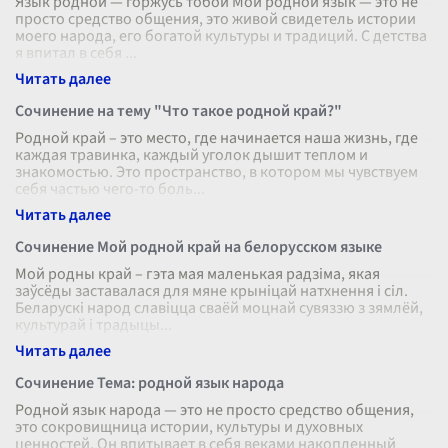
Язык родной — горжусь тобой Мой родной язык — это не
просто средство общения, это живой свидетель истории
моего народа, его богатой культуры и традиций. С детства
я впитал в себя
...
Сочинение на тему "Что такое родной край?"
Родной край – это место, где начинается наша жизнь, где
каждая травинка, каждый уголок дышит теплом и
знакомостью. Это пространство, в котором мы чувствуем
себя частью чего-то боль
...
Сочинение Мой родной край на белорусском языке
Мой родны край – гэта мая маленькая радзіма, якая
заўсёды заставалася для мяне крыніцай натхнення і сіл.
Беларускі народ славіцца сваёй моцнай сувяззю з зямлёй,
культурай і традыцы
...
Сочинение Тема: родной язык народа
Родной язык народа — это не просто средство общения,
это сокровищница истории, культуры и духовных
ценностей. Он впитывает в себя веками накопленный