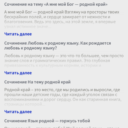
Сочинение на тему «А мне мой Бог — родной край»
А мне мой Бог — родной край Взгляну на просторы твоих
бескрайних полей, и сердце замирает от нежности и
благоговения. Ведь это здесь, на этой земле, я впервые
узнал истинное значе
...
Сочинение Любовь к родному языку. Как рождается
любовь к родному языку?
Любовь к родному языку — это что-то большее, чем просто
знание слов и грамматических правил. Это глубокая
привязанность к культурным корням, истории и
традициям народа. Родной язык
...
Сочинение На тему родной край
Родной край – это место, где мы родились и выросли, где
прошли наши детские годы, где каждый уголок связан с
воспоминаниями и дорог сердцу. Он как старинная книга,
страницы которой
...
Сочинение Язык родной — горжусь тобой