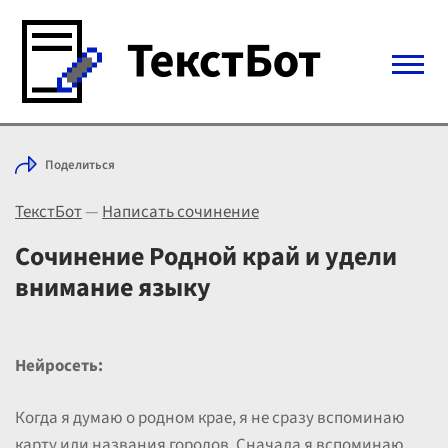
Войти с Telegram
Поделиться
Вход
ТекстБот
—
Написать сочинение
Выбрать режим
Цены
Сочинение Родной край и удели
внимание языку
Нейросеть:
Когда я думаю о родном крае, я не сразу вспоминаю
карту или названия городов. Сначала я вспоминаю