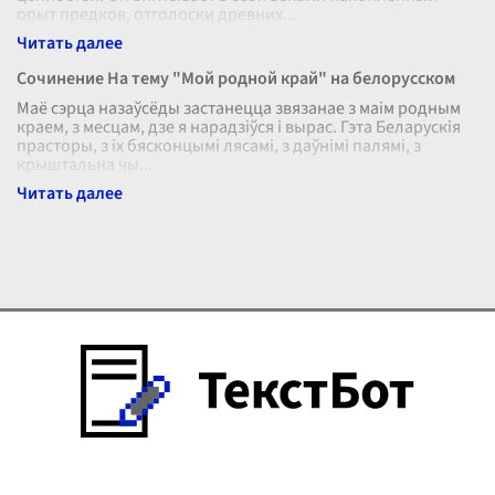
опыт предков, отголоски древних
...
Сочинение На тему "Мой родной край" на белорусском
Маё сэрца назаўсёды застанецца звязанае з маім родным
краем, з месцам, дзе я нарадзіўся і вырас. Гэта Беларускія
прасторы, з іх бясконцымі лясамі, з даўнімі палямі, з
крыштальна чы
...