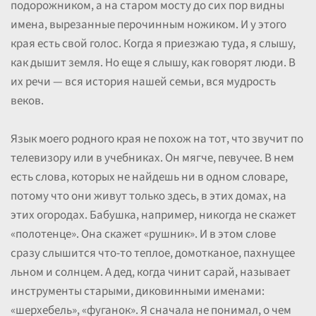
подорожником, а на старом мосту до сих пор видны
имена, вырезанные перочинным ножиком. И у этого
края есть свой голос. Когда я приезжаю туда, я слышу,
как дышит земля. Но еще я слышу, как говорят люди. В
их речи — вся история нашей семьи, вся мудрость
веков.
Язык моего родного края не похож на тот, что звучит по
телевизору или в учебниках. Он мягче, певучее. В нем
есть слова, которых не найдешь ни в одном словаре,
потому что они живут только здесь, в этих домах, на
этих огородах. Бабушка, например, никогда не скажет
«полотенце». Она скажет «рушник». И в этом слове
сразу слышится что-то теплое, домотканое, пахнущее
льном и солнцем. А дед, когда чинит сарай, называет
инструменты старыми, диковинными именами:
«шерхебель», «фуганок». Я сначала не понимал, о чем