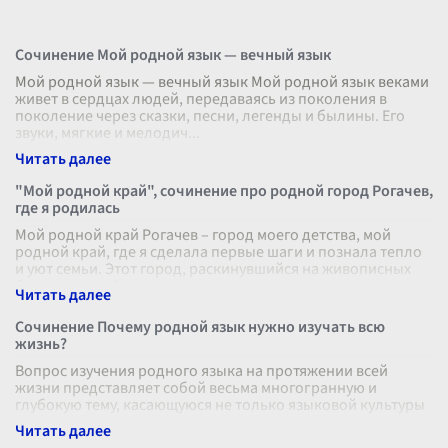
Сочинение Мой родной язык — вечный язык
Мой родной язык — вечный язык Мой родной язык веками
живет в сердцах людей, передаваясь из поколения в
поколение через сказки, песни, легенды и былины. Его
звуки, мягкие и мелодич
...
"Мой родной край", сочинение про родной город Рогачев,
где я родилась
Мой родной край Рогачев – город моего детства, мой
родной край, где я сделала первые шаги и познала тепло
и уют семьи. Этот город, раскинувшийся на живописных
берегах реки Друть,
...
Сочинение Почему родной язык нужно изучать всю
жизнь?
Вопрос изучения родного языка на протяжении всей
жизни представляет собой весьма многогранную и
глубокую тему, касающуюся не только языковой культуры
и наследия, но и личностного р
...