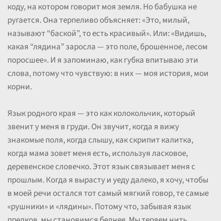
коду, на котором говорит моя земля. Но бабушка не
ругается. Она терпеливо объясняет: «Это, милый,
называют “баской”, то есть красивый». Или: «Видишь,
какая “лядина” заросла — это поле, брошенное, лесом
поросшее». И я запоминаю, как губка впитываю эти
слова, потому что чувствую: в них — моя история, мои
корни.
Язык родного края — это как колокольчик, который
звенит у меня в груди. Он звучит, когда я вижу
знакомые поля, когда слышу, как скрипит калитка,
когда мама зовет меня есть, используя ласковое,
деревенское словечко. Этот язык связывает меня с
прошлым. Когда я вырасту и уеду далеко, я хочу, чтобы
в моей речи остался тот самый мягкий говор, те самые
«рушники» и «лядины». Потому что, забывая язык
предков, мы становимся беднее. Мы теряем нить,