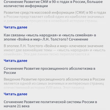
Сочинение Развитие СМИ в 90-х годах в России, большое
количество информации
Развитие средств массовой информации (СМИ) в 90-х годах
в России представляет собой один из наиболее значимых
и динамичных процессов в новейшей истории страны.
После распада Советс
...
Как связаны «мысль народная» и «мысль семейная» в
эпопее «Война и мир» Л.Н. Толстого? Сочинение
В эпопее Л.Н. Толстого «Война и мир» ключевое значение
имеют две важнейшие темы — «мысль народная» и «мысль
семейная». Эти две линии тесно переплетаются и
взаимодополняют друг друг
...
Сочинение Развитие просвещенного абсолютизма в
России
Введение Развитие просвещенного абсолютизма в России
является одной из самых значимых и интересных страниц
отечественной истории XVIII века. Этот период
характеризуется активной м
...
Сочинение Развитие политической системы России в
начале 21 века