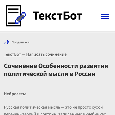
Войти с Telegram
Поделиться
Вход
ТекстБот
—
Написать сочинение
Выбрать режим
Цены
Сочинение Особенности развития
политической мысли в России
Нейросеть:
Русская политическая мысль — это не просто сухой
перечень теорий и доктрин, записанных в учебниках.