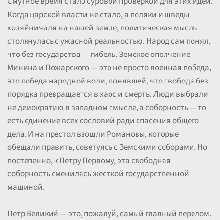
Смутное время стало суровой проверкой для этих идей.
Когда царской власти не стало, а поляки и шведы
хозяйничали на нашей земле, политическая мысль
столкнулась с ужасной реальностью. Народ сам понял,
что без государства — гибель. Земское ополчение
Минина и Пожарского — это не просто военная победа,
это победа народной воли, понявшей, что свобода без
порядка превращается в хаос и смерть. Люди выбрали
не демократию в западном смысле, а соборность — то
есть единение всех сословий ради спасения общего
дела. И на престол взошли Романовы, которые
обещали править, советуясь с Земскими соборами. Но
постепенно, к Петру Первому, эта свободная
соборность сменилась жесткой государственной
машиной.
Петр Великий — это, пожалуй, самый главный перелом.