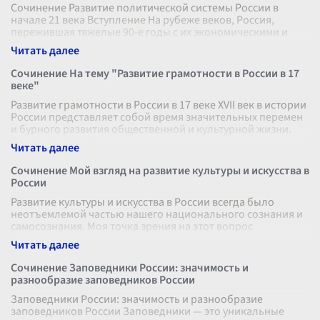
Сочинение Развитие политической системы России в
начале 21 века Вступление На рубеже веков, Россия,
пережившая тяжелые 90-е годы с их экономическими и
политическими кризисами, вс
...
Сочинение На тему "Развитие грамотности в России в 17
веке"
Развитие грамотности в России в 17 веке XVII век в истории
России представляет собой время значительных перемен
и бурного развития общественной и культурной жизни.
Одним из ключев
...
Сочинение Мой взгляд на развитие культуры и искусства в
России
Развитие культуры и искусства в России всегда было
неотъемлемой частью нашего национального сознания и
самосознания. Моя точка зрения на этот вопрос
формировалась на протяжении мно
...
Сочинение Заповедники России: значимость и
разнообразие заповедников России
Заповедники России: значимость и разнообразие
заповедников России Заповедники — это уникальные