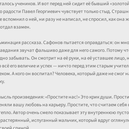
сталось учеников. И вот перед ней сидит её бывший «золото
о радости Павел Георгиевич чувствует только стыд. Страшн
не вспомнил о ней, ни разу не написал, не спросил, как она 
е отдал взамен.
ьминация рассказа. Сафонов пытается оправдаться: он много
равдания звучат фальшиво даже для него самого. Потому чт
ыдно забывать. Он смотрит на её руки, на её уставшее лицо,
то всё его величие и успех — ничто перед этим старым учите
еком. А кого он воспитал? Человека, который даже не смог 
ку.
мысль произведения: «Простите нас!» Это крик души. Прости
меняли вашу любовь на карьеру. Простите, что считаем себ
тепло. Автор очень смело показывает эту внутреннюю пуст
растерянный, испуганный мальчик, который вдруг оглянул
 своей спиной.