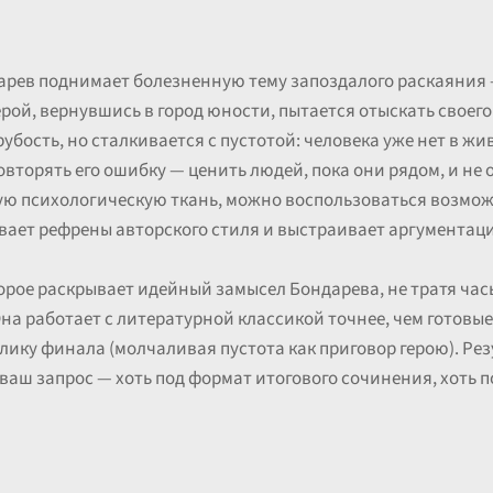
дарев поднимает болезненную тему запоздалого раскаяния 
Герой, вернувшись в город юности, пытается отыскать своег
бость, но сталкивается с пустотой: человека уже нет в ж
овторять его ошибку — ценить людей, пока они рядом, и не
нкую психологическую ткань, можно воспользоваться возм
вает рефрены авторского стиля и выстраивает аргументац
орое раскрывает идейный замысел Бондарева, не тратя час
Она работает с литературной классикой точнее, чем готовы
ику финала (молчаливая пустота как приговор герою). Рез
аш запрос — хоть под формат итогового сочинения, хоть по