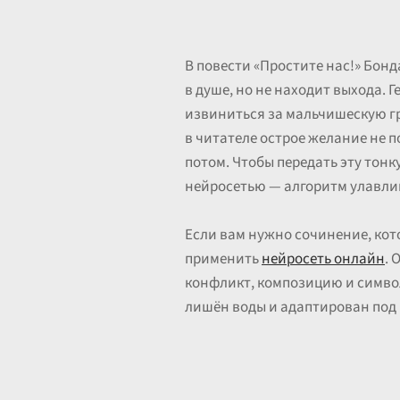
В повести «Простите нас!» Бон
в душе, но не находит выхода. 
извиниться за мальчишескую гру
в читателе острое желание не п
потом. Чтобы передать эту то
нейросетью — алгоритм улавли
Если вам нужно сочинение, кот
применить
нейросеть онлайн
. 
конфликт, композицию и символ
лишён воды и адаптирован под в