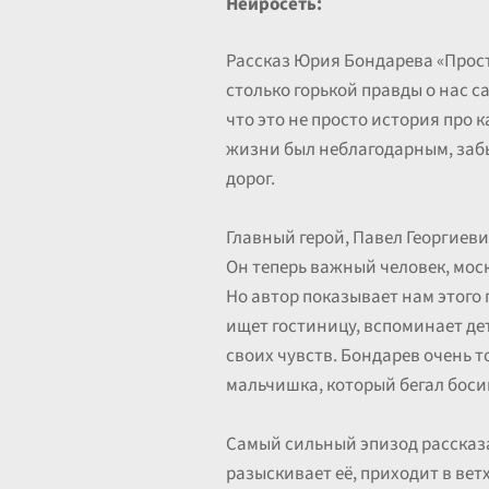
Нейросеть:
Рассказ Юрия Бондарева «Прости
столько горькой правды о нас с
что это не просто история про к
жизни был неблагодарным, забы
дорог.
Главный герой, Павел Георгиеви
Он теперь важный человек, моск
Но автор показывает нам этого 
ищет гостиницу, вспоминает дет
своих чувств. Бондарев очень т
мальчишка, который бегал боси
Самый сильный эпизод рассказа
разыскивает её, приходит в ветх