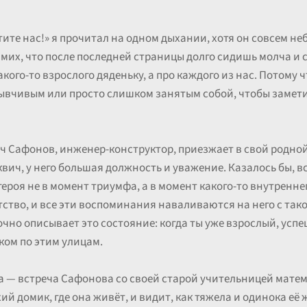
те нас!» я прочитал на одном дыхании, хотя он совсем неб
амих, что после последней страницы долго сидишь молча и 
акого-то взрослого дяденьку, а про каждого из нас. Потому ч
вчивым или просто слишком занятым собой, чтобы заметить
ч Сафонов, инженер-конструктор, приезжает в свой родной г
вич, у него большая должность и уважение. Казалось бы, в
героя не в момент триумфа, а в момент какого-то внутреннег
ство, и все эти воспоминания наваливаются на него с тако
очно описывает это состояние: когда ты уже взрослый, успе
ком по этим улицам.
 — встреча Сафонова со своей старой учительницей мате
ий домик, где она живёт, и видит, как тяжела и одинока её