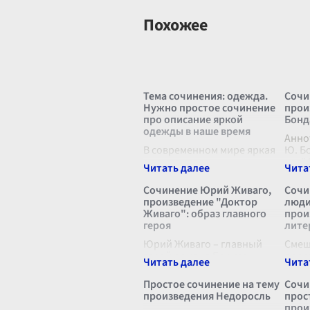
Похожее
Тема сочинения: одежда.
Сочи
Нужно простое сочинение
прои
про описание яркой
Бонд
одежды в наше время
Анно
В современном мире яркая
Ю. Б
одежда стала
нас"
неотъемлемой частью
"Про
повседневного гардероба.
пред
Сочинение Юрий Живаго,
Сочи
Она отражает
глуб
произведение "Доктор
люди
индивидуальность,
прои
Живаго": образ главного
прои
подчеркивает стиль и
погр
героя
лите
позволяет выразить свое
слож
настроение. Каждая де
Юрий Живаго – главный
...
Смеш
герой романа Бориса
прос
Пастернака "Доктор
те, к
Живаго", величайшего
смех,
Простое сочинение на тему
Сочи
произведения русской
подо
произведения Недоросль
прос
литературы XX века. Образ
русс
прои