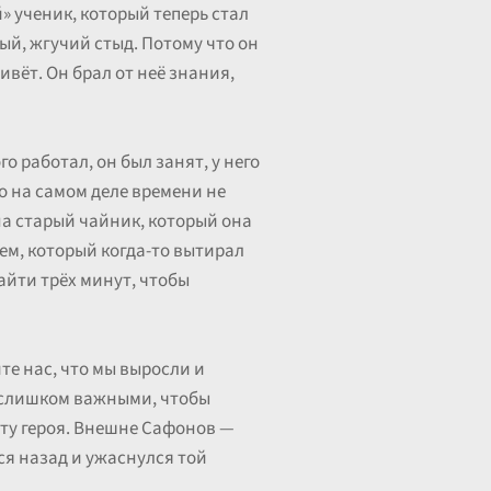
й» ученик, который теперь стал
ый, жгучий стыд. Потому что он
живёт. Он брал от неё знания,
 работал, он был занят, у него
о на самом деле времени не
 на старый чайник, который она
лем, который когда-то вытирал
найти трёх минут, чтобы
те нас, что мы выросли и
я слишком важными, чтобы
оту героя. Внешне Сафонов —
ся назад и ужаснулся той