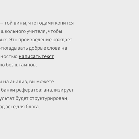
— той вины, что годами копится
о школьного учителя, чтобы
ивых. Это произведение рождает
 откладывать добрые слова на
ожностью
написать текст
ию без штампов.
ы на анализ, вы можете
е банки рефератов: анализирует
ультат будет структурирован,
д эссе для блога.