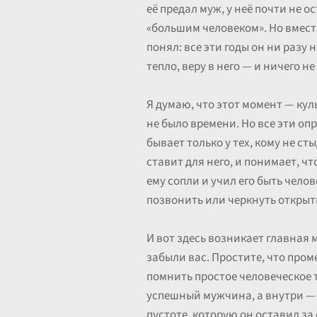
её предал муж, у неё почти не о
«большим человеком». Но вмест
понял: все эти годы он ни разу 
тепло, веру в него — и ничего н
Я думаю, что этот момент — кул
не было времени. Но все эти оп
бывает только у тех, кому не ст
ставит для него, и понимает, ч
ему сопли и учил его быть челов
позвонить или черкнуть открыт
И вот здесь возникает главная 
забыли вас. Простите, что про
помнить простое человеческое 
успешный мужчина, а внутри — 
пустоте, которую он оставил за