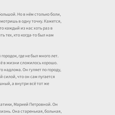
ольшой. Но в нём столько боли,
смотришь в одну точку. Кажется,
то каждый из нас хоть раз в
 тех, кто когда-то был нам
ородок, где не был много лет.
сё в жизни сложилось хорошо.
о надлома. Он гуляет по городу,
й силой, что он сам пугается
шный, а внутри всё тот же
матики, Марией Петровной. Он
 жизнь. Она старенькая, больная,