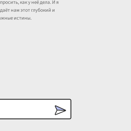
осить, как у неё дела. И я
 даёт нам этот глубокий и
важные истины.