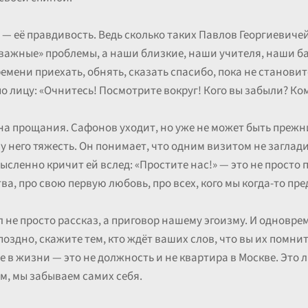
— её правдивость. Ведь сколько таких Павлов Георгиевичей 
важные» проблемы, а наши близкие, наши учителя, наши ба
емени приехать, обнять, сказать спасибо, пока не станови
по лицу: «Очнитесь! Посмотрите вокруг! Кого вы забыли? К
а прощания. Сафонов уходит, но уже не может быть прежн
у него тяжесть. Он понимает, что одним визитом не заглади
ысленно кричит ей вслед: «Простите нас!» — это не просто п
тва, про свою первую любовь, про всех, кого мы когда-то п
 не просто рассказ, а приговор нашему эгоизму. И одноврем
оздно, скажите тем, кто ждёт ваших слов, что вы их помнит
е в жизни — это не должность и не квартира в Москве. Это л
м, мы забываем самих себя.