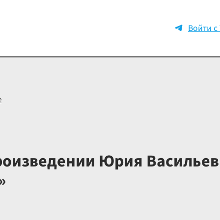
Войти с
е
роизведении Юрия Васильев
»