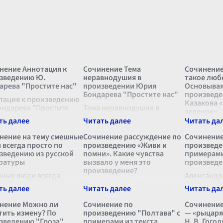
нение Аннотация к
Сочинение Тема
Сочинение
зведению Ю.
неравнодушия в
такое люб
арева "Простите нас"
произведении Юрия
Основывая
Бондарева "Простите нас"
произвед
тация к произведению
Казакова «
ондарева "Простите
Тема неравнодушия в
зеленое»
 Роман Юрия Бондарева
произведении Юрия
стите нас"
Бондарева "Простите нас"
Любовь – э
ставляет собой
раскрывается через
которое с
нение на тему смешные
Сочинение рассуждение по
Сочинение
окое и многоплановое
глубокую человеческую
определен
 всегда просто по
произведению «Живи и
произведе
зведение,
драму, призывая читателя
многогран
зведению из русской
помни». Какие чувства
примерами 
ужающее читателя в
задуматься о нравственных
проникает
ратуры
вызвало у меня это
произведе
ный и
...
ценностях и личной ответс
...
человечес
произведение?
ные люди всегда
Казаков в 
Александр
то Смешные люди - это
Произведение Валентина
произведен
Пушкин в 
то дарит нам улыбки и
Распутина «Живи и помни»
"Полтава"
 иногда даже не
оставило глубокий след в
из ключев
нение Можно ли
Сочинение по
Сочинение
зревая об этом. В
моей душе, заставило
Северной 
тить измену? По
произведению "Полтава" с
— «рыцаря
кой литературе таких
задуматься о многих
происходи
зведению "Гроза"
примерами из текста
Н. В. Гогол