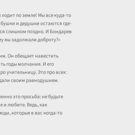
ходит по земле! Мы все куда-то
бушки и дедушки остаются где-
тся слишком поздно. И Бондарев
ому вы задолжали доброту?»
им. Он обещает навестить
ть годы молчания. И его
ро учительницу. Это про всех:
редали своим равнодушием.
енно это просьба: не будьте
е и любите. Ведь, как
юди, которые в вас когда-то