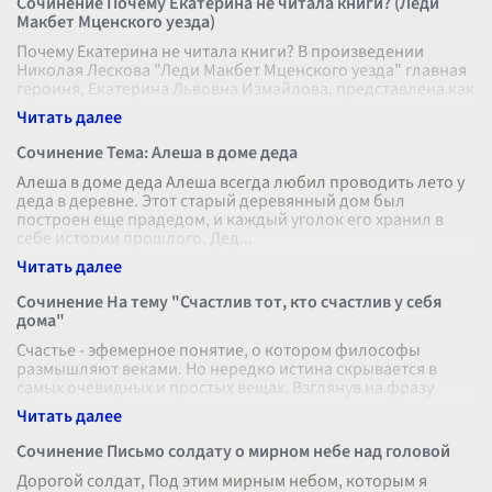
Сочинение Почему Екатерина не читала книги? (Леди
Макбет Мценского уезда)
Почему Екатерина не читала книги? В произведении
Николая Лескова "Леди Макбет Мценского уезда" главная
героиня, Екатерина Львовна Измайлова, представлена как
женщина, живущая в пр
...
Сочинение Тема: Алеша в доме деда
Алеша в доме деда Алеша всегда любил проводить лето у
деда в деревне. Этот старый деревянный дом был
построен еще прадедом, и каждый уголок его хранил в
себе истории прошлого. Дед
...
Сочинение На тему "Счастлив тот, кто счастлив у себя
дома"
Счастье - эфемерное понятие, о котором философы
размышляют веками. Но нередко истина скрывается в
самых очевидных и простых вещах. Взглянув на фразу
"Счастлив тот, кто счастлив у с
...
Сочинение Письмо солдату о мирном небе над головой
Дорогой солдат, Под этим мирным небом, которым я