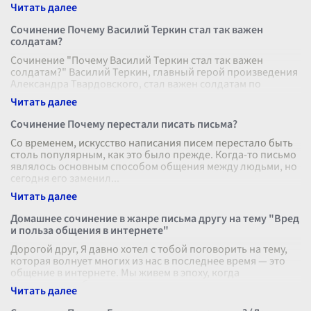
забытых способов об
...
Сочинение Почему Василий Теркин стал так важен
солдатам?
Сочинение "Почему Василий Теркин стал так важен
солдатам?" Василий Теркин, главный герой произведения
Александра Твардовского, стал важен солдатам по
нескольким причинам, которые
...
Сочинение Почему перестали писать письма?
Со временем, искусство написания писем перестало быть
столь популярным, как это было прежде. Когда-то письмо
являлось основным способом общения между людьми, но
сегодня его заменил
...
Домашнее сочинение в жанре письма другу на тему "Вред
и польза общения в интернете"
Дорогой друг, Я давно хотел с тобой поговорить на тему,
которая волнует многих из нас в последнее время — это
общение в интернете. Мы живем в эпоху, когда
виртуальное общение стал
...