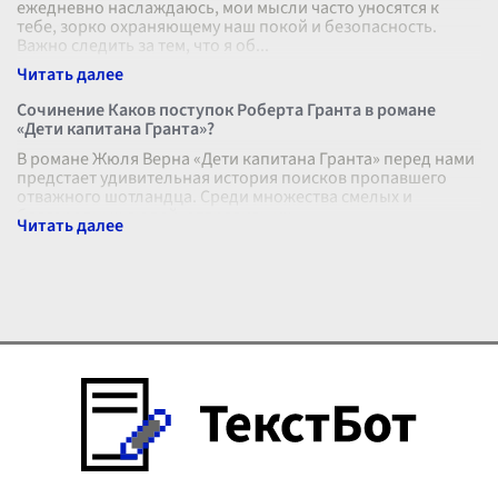
ежедневно наслаждаюсь, мои мысли часто уносятся к
тебе, зорко охраняющему наш покой и безопасность.
Важно следить за тем, что я об
...
Сочинение Каков поступок Роберта Гранта в романе
«Дети капитана Гранта»?
В романе Жюля Верна «Дети капитана Гранта» перед нами
предстает удивительная история поисков пропавшего
отважного шотландца. Среди множества смелых и
благородных людей, отправивших
...