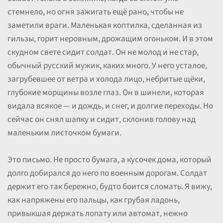
стемнело, но огня зажигать ещё рано, чтобы не
заметили враги. Маленькая коптилка, сделанная из
гильзы, горит неровным, дрожащим огоньком. И в этом
скудном свете сидит солдат. Он не молод и не стар,
обычный русский мужик, каких много. У него усталое,
загрубевшее от ветра и холода лицо, небритые щёки,
глубокие морщины возле глаз. Он в шинели, которая
видала всякое — и дождь, и снег, и долгие переходы. Но
сейчас он снял шапку и сидит, склонив голову над
маленьким листочком бумаги.
Это письмо. Не просто бумага, а кусочек дома, который
долго добирался до него по военным дорогам. Солдат
держит его так бережно, будто боится сломать. Я вижу,
как напряжены его пальцы, как грубая ладонь,
привыкшая держать лопату или автомат, нежно