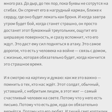
много раз. До дыр, до тех пор, пока буквы не сотрутся на
сгибах. Он спрячет его в нагрудный карман, ближе к
сердцу, где оно будет лежать как броня. И когда завтра
утром будет бой, когда станет страшно, он просто
достанет этот бумажный треугольник, ощутит его
шершавую поверхность, и сразу вспомнит, что его
ждут. Это даст ему сил подняться в атаку. Это самое
дорогое, что есть у человека на войне — связь с домом,
с жизнью, которая обязательно будет, когда кончится
это страшное время.
И я смотрю на картину и думаю: как же это важно —
помнить о тех, кто нас ждёт. Этот солдат, обычный,
уставший, с небритым лицом, в этот миг — самый
счастливый человек на свете. Потому что у него есть
письмо. Потому что есть дом, куда он обязательно
вернётся. Потому что его любят. И тихий свет коптилки