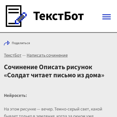
Войти с Telegram
Поделиться
Вход
ТекстБот
—
Написать сочинение
Выбрать режим
Цены
Сочинение Описать рисунок
«Солдат читает письмо из дома»
Нейросеть:
На этом рисунке — вечер. Темно-серый свет, какой
бывает только в землянке, когда за окном уже