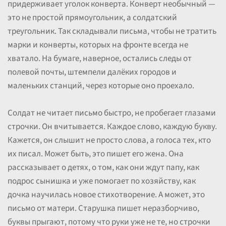
придерживает уголок конверта. Конверт необычный —
это не простой прямоугольник, а солдатский
треугольник. Так складывали письма, чтобы не тратить
марки и конверты, которых на фронте всегда не
хватало. На бумаге, наверное, остались следы от
полевой почты, штемпели далёких городов и
маленьких станций, через которые оно проехало.
Солдат не читает письмо быстро, не пробегает глазами
строчки. Он вчитывается. Каждое слово, каждую букву.
Кажется, он слышит не просто слова, а голоса тех, кто
их писал. Может быть, это пишет его жена. Она
рассказывает о детях, о том, как они ждут папу, как
подрос сынишка и уже помогает по хозяйству, как
дочка научилась новое стихотворение. А может, это
письмо от матери. Старушка пишет неразборчиво,
буквы прыгают, потому что руки уже не те, но строчки