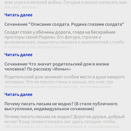
всех угроз и метелей войны. Сегодня я решил написать вам
письмо, вырази
...
Сочинение "Описание солдата. Родина глазами солдата"
Солдат стоял у обочины дороги, глядя на бескрайние
просторы своей Родины. Его фигура, строгая и
выправленная, свидетельствовала о многолетней службе
и крепком духе, воспитанном в с
...
Сочинение Что значит родительский дом в жизни
человека? По рассказу «Ионыч»
Родительский дом занимает особое место в душе каждого
человека. Это не просто стены и крыша, это очаг, где
формируются наши первые эмоции, воспоминания,
понятия о мире и себе. В ра
...
Почему писать письма не модно? (В стиле публичного
выступления, индивидуальное сочинение)
Почему писать письма не модно? Дорогие друзья, добрый
вечер! Я рад приветствовать вас здесь сегодня, чтобы
обсудить один из самых романтичных и, одновременно,