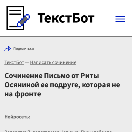
Войти с Telegram
Поделиться
Вход
ТекстБот
—
Написать сочинение
Выбрать режим
Цены
Сочинение Письмо от Риты
Осяниной ее подруге, которая не
на фронте
Нейросеть: