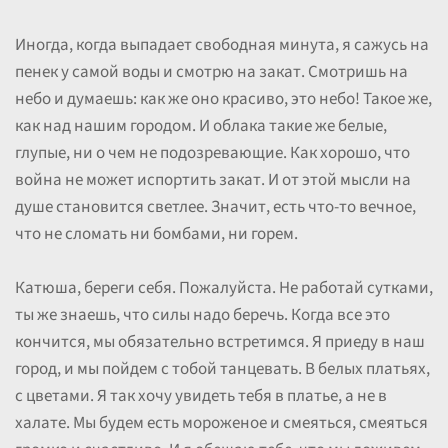
Иногда, когда выпадает свободная минута, я сажусь на
пенек у самой воды и смотрю на закат. Смотришь на
небо и думаешь: как же оно красиво, это небо! Такое же,
как над нашим городом. И облака такие же белые,
глупые, ни о чем не подозревающие. Как хорошо, что
война не может испортить закат. И от этой мысли на
душе становится светлее. Значит, есть что-то вечное,
что не сломать ни бомбами, ни горем.
Катюша, береги себя. Пожалуйста. Не работай сутками,
ты же знаешь, что силы надо беречь. Когда все это
кончится, мы обязательно встретимся. Я приеду в наш
город, и мы пойдем с тобой танцевать. В белых платьях,
с цветами. Я так хочу увидеть тебя в платье, а не в
халате. Мы будем есть мороженое и смеяться, смеяться