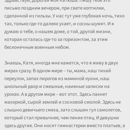
Здравствуй, дорогая моя Катюша. Пишу тебе это
письмо поздним вечером, при свете коптилки,
сделанной из гильзы. У нас тут уже глубокая ночь, тихо
так, только где-то далеко ухает, и сосны шумят. И я
думаю о тебе, о нашем доме, о той, другой жизни,
которая осталась где-то за горизонтом, за этим
бесконечным военным небом.
Знаешь, Катя, иногда мне кажется, что я живу в двух
мирах сразу. В одном мире – ты, мама, наш тихий
переулок, запах пирогов из маминой кухни, наш
школьный двор и смешные, наивные записки на
уроках. А в другом мире – вот этот. Здесь пахнет
махоркой, сырой землей и сосновой смолой. Здесь не
слышно девичьего смеха, зато слышен гул самолетов,
который стал привычнее, чем пение птиц. И девушки
здесь другие. Они носят гимнастерки вместо платьев, а