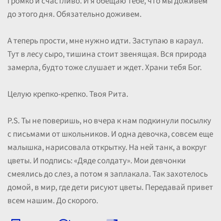
громко и счастливо. И я обещаю тебе, что мы доживем
до этого дня. Обязательно доживем.
А теперь прости, мне нужно идти. Заступаю в караул.
Тут в лесу сыро, тишина стоит звенящая. Вся природа
замерла, будто тоже слушает и ждет. Храни тебя Бог.
Целую крепко-крепко. Твоя Рита.
P.S. Ты не поверишь, но вчера к нам подкинули посылку
с письмами от школьников. И одна девочка, совсем еще
малышка, нарисовала открытку. На ней танк, а вокруг
цветы. И подпись: «Дяде солдату». Мои девчонки
смеялись до слез, а потом я заплакала. Так захотелось
домой, в мир, где дети рисуют цветы. Передавай привет
всем нашим. До скорого.