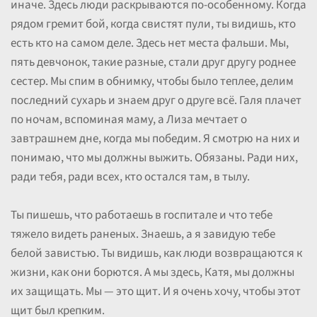
иначе. Здесь люди раскрываются по-особенному. Когда
рядом гремит бой, когда свистят пули, ты видишь, кто
есть кто на самом деле. Здесь нет места фальши. Мы,
пять девчонок, такие разные, стали друг другу роднее
сестер. Мы спим в обнимку, чтобы было теплее, делим
последний сухарь и знаем друг о друге всё. Галя плачет
по ночам, вспоминая маму, а Лиза мечтает о
завтрашнем дне, когда мы победим. Я смотрю на них и
понимаю, что мы должны выжить. Обязаны. Ради них,
ради тебя, ради всех, кто остался там, в тылу.
Ты пишешь, что работаешь в госпитале и что тебе
тяжело видеть раненых. Знаешь, а я завидую тебе
белой завистью. Ты видишь, как люди возвращаются к
жизни, как они борются. А мы здесь, Катя, мы должны
их защищать. Мы — это щит. И я очень хочу, чтобы этот
щит был крепким.