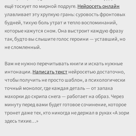
ещё тоскует по мирной подруге.
Нейросеть онлайн
улавливает эту хрупкую грань: суровость фронтовых
будней, тихую боль утрат и тепло воспоминаний,
которые кажутся сном. Она выстроит каждую фразу
так, будто вы слышите голос героини — уставший, но
не сломленный.
Вам не нужно перечитывать книги и искать нужные
интонации.
Написать текст
нейросетью достаточно,
чтобы получить не просто шаблон, а психологически
точный монолог, где каждая деталь — от запаха
махорки до скрипа снега — работает на образ. Через
минуту перед вами будет готовое сочинение, которое
тронет даже тех, кто никогда не держал в руках «А зори
здесь тихие…»