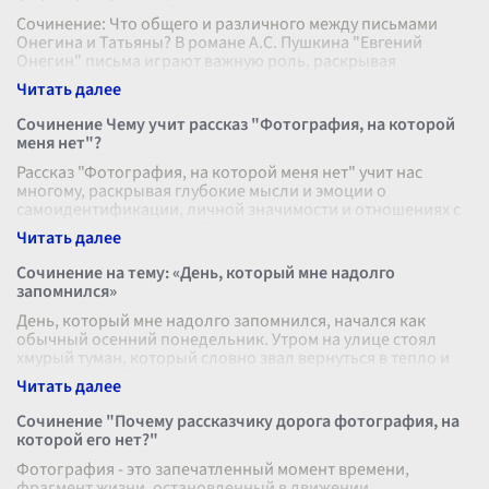
Сочинение: Что общего и различного между письмами
Онегина и Татьяны? В романе А.С. Пушкина "Евгений
Онегин" письма играют важную роль, раскрывая
внутренние миры героев и их эмоцио
...
Сочинение Чему учит рассказ "Фотография, на которой
меня нет"?
Рассказ "Фотография, на которой меня нет" учит нас
многому, раскрывая глубокие мысли и эмоции о
самоидентификации, личной значимости и отношениях с
окружающими людьми. Во-первых,
...
Сочинение на тему: «День, который мне надолго
запомнился»
День, который мне надолго запомнился, начался как
обычный осенний понедельник. Утром на улице стоял
хмурый туман, который словно звал вернуться в тепло и
уют постели. Я, с трудом п
...
Сочинение "Почему рассказчику дорога фотография, на
которой его нет?"
Фотография - это запечатленный момент времени,
фрагмент жизни, остановленный в движении