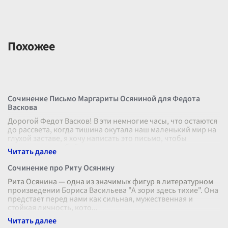
Похожее
Сочинение Письмо Маргариты Осяниной для Федота
Васкова
Дорогой Федот Васков! В эти немногие часы, что остаются
до рассвета, когда тишина окутала наш маленький мир на
глухой заставе, я хочу написать это письмо, чтобы
поделиться с тобой
...
Сочинение про Риту Осянину
Рита Осянина — одна из значимых фигур в литературном
произведении Бориса Васильева "А зори здесь тихие". Она
предстает перед нами как сильная, мужественная и
стойкая личность, кото
...