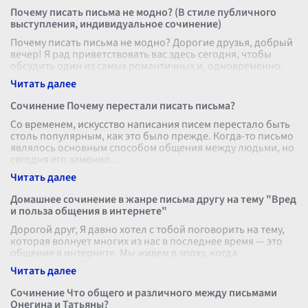
Почему писать письма не модно? (В стиле публичного
выступления, индивидуальное сочинение)
Почему писать письма не модно? Дорогие друзья, добрый
вечер! Я рад приветствовать вас здесь сегодня, чтобы
обсудить один из самых романтичных и, одновременно,
забытых способов об
...
Сочинение Почему перестали писать письма?
Со временем, искусство написания писем перестало быть
столь популярным, как это было прежде. Когда-то письмо
являлось основным способом общения между людьми, но
сегодня его заменил
...
Домашнее сочинение в жанре письма другу на тему "Вред
и польза общения в интернете"
Дорогой друг, Я давно хотел с тобой поговорить на тему,
которая волнует многих из нас в последнее время — это
общение в интернете. Мы живем в эпоху, когда
виртуальное общение стал
...
Сочинение Что общего и различного между письмами
Онегина и Татьяны?