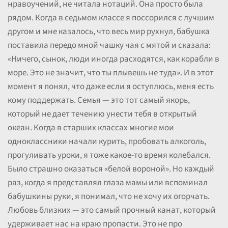
нравоучений, не читала нотаций. Она просто была
рядом. Когда в седьмом классе я поссорился с лучшим
другом и мне казалось, что весь мир рухнул, бабушка
поставила передо мной чашку чая с мятой и сказала:
«Ничего, сынок, люди иногда расходятся, как корабли в
море. Это не значит, что ты плывешь не туда». И в этот
момент я понял, что даже если я оступлюсь, меня есть
кому поддержать. Семья — это тот самый якорь,
который не дает течению унести тебя в открытый
океан. Когда в старших классах многие мои
одноклассники начали курить, пробовать алкоголь,
прогуливать уроки, я тоже какое-то время колебался.
Было страшно оказаться «белой вороной». Но каждый
раз, когда я представлял глаза мамы или вспоминал
бабушкины руки, я понимал, что не хочу их огорчать.
Любовь близких — это самый прочный канат, который
удерживает нас на краю пропасти. Это не про