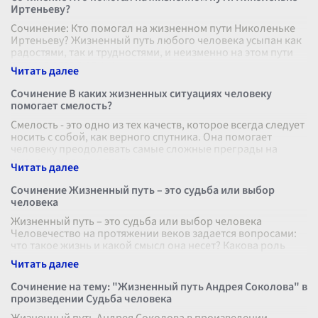
Иртеньеву?
Сочинение: Кто помогал на жизненном пути Николеньке
Иртеньеву? Жизненный путь любого человека усыпан как
радостями, так и трудностями, и неизменно на этом пути
встречаются люди, к
...
Сочинение В каких жизненных ситуациях человеку
помогает смелость?
Смелость - это одно из тех качеств, которое всегда следует
носить с собой, как верного спутника. Она помогает
человеку преодолевать самые сложные преграды на
жизненном пути и дости
...
Сочинение Жизненный путь – это судьба или выбор
человека
Жизненный путь – это судьба или выбор человека
Человечество на протяжении веков задается вопросами:
что такое жизнь и какой смысл она несет? Какова роль
человека в этом мироздании
...
Сочинение на тему: "Жизненный путь Андрея Соколова" в
произведении Судьба человека