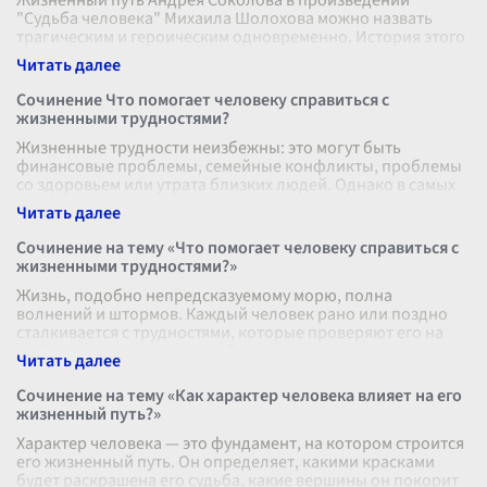
Жизненный путь Андрея Соколова в произведении
"Судьба человека" Михаила Шолохова можно назвать
трагическим и героическим одновременно. История этого
человека является воплощением н
...
Сочинение Что помогает человеку справиться с
жизненными трудностями?
Жизненные трудности неизбежны: это могут быть
финансовые проблемы, семейные конфликты, проблемы
со здоровьем или утрата близких людей. Однако в самых
сложных моментов человек может
...
Сочинение на тему «Что помогает человеку справиться с
жизненными трудностями?»
Жизнь, подобно непредсказуемому морю, полна
волнений и штормов. Каждый человек рано или поздно
сталкивается с трудностями, которые проверяют его на
стойкость и выносливость. Так чт
...
Сочинение на тему «Как характер человека влияет на его
жизненный путь?»
Характер человека — это фундамент, на котором строится
его жизненный путь. Он определяет, какими красками
будет раскрашена его судьба, какие вершины он покорит