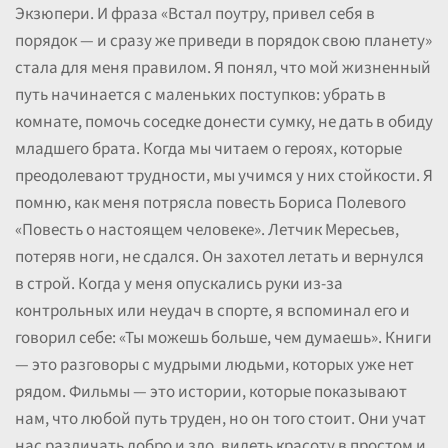
Экзюпери. И фраза «Встал поутру, привел себя в
порядок — и сразу же приведи в порядок свою планету»
стала для меня правилом. Я понял, что мой жизненный
путь начинается с маленьких поступков: убрать в
комнате, помочь соседке донести сумку, не дать в обиду
младшего брата. Когда мы читаем о героях, которые
преодолевают трудности, мы учимся у них стойкости. Я
помню, как меня потрясла повесть Бориса Полевого
«Повесть о настоящем человеке». Летчик Мересьев,
потеряв ноги, не сдался. Он захотел летать и вернулся
в строй. Когда у меня опускались руки из-за
контрольных или неудач в спорте, я вспоминал его и
говорил себе: «Ты можешь больше, чем думаешь». Книги
— это разговоры с мудрыми людьми, которых уже нет
рядом. Фильмы — это истории, которые показывают
нам, что любой путь труден, но он того стоит. Они учат
нас различать добро и зло, видеть красоту в простом и