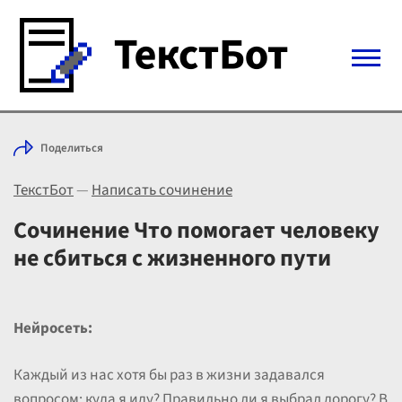
Войти с Telegram
Поделиться
Вход
ТекстБот
—
Написать сочинение
Выбрать режим
Цены
Сочинение Что помогает человеку
не сбиться с жизненного пути
Нейросеть:
Каждый из нас хотя бы раз в жизни задавался
вопросом: куда я иду? Правильно ли я выбрал дорогу? В