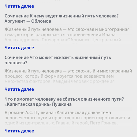
и какие испытания ем
...
Сочинение К чему ведет жизненный путь человека?
Аргумент — Обломов
Жизненный путь человека — это сложная и многогранная
тема, которая раскрывается в произведении Ивана
Александровича Гончарова «Обломов». Центральный
персонаж романа, Илья Ильич Обл
...
Сочинение Что может исказить жизненный путь
человека?
Жизненный путь человека — это сложный и многогранный
процесс, который формируется под воздействием
множества факторов. Каждый человек с рождения
оказывается в уникальных условиях,
...
Что помогает человеку не сбиться с жизненного пути?
«Капитанская дочка» Пушкина
В романе А.С. Пушкина «Капитанская дочка» тема
человеческого пути и нравственных ориентиров является
одной из центральных. Главный герой, Петр Гринев,
сталкивается с множеством исп
...