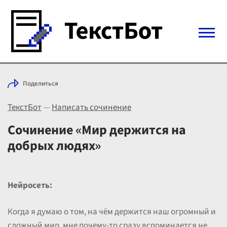
Войти с Telegram
Поделиться
Вход
ТекстБот
—
Написать сочинение
Выбрать режим
Цены
Сочинение «Мир держится на
добрых людях»
Нейросеть:
Когда я думаю о том, на чём держится наш огромный и
сложный мир, мне почему-то сразу вспоминается не