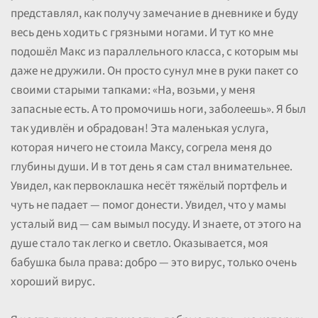
представлял, как получу замечание в дневнике и буду
весь день ходить с грязными ногами. И тут ко мне
подошёл Макс из параллельного класса, с которым мы
даже не дружили. Он просто сунул мне в руки пакет со
своими старыми тапками: «На, возьми, у меня
запасные есть. А то промочишь ноги, заболеешь». Я был
так удивлён и обрадован! Эта маленькая услуга,
которая ничего не стоила Максу, согрела меня до
глубины души. И в тот день я сам стал внимательнее.
Увидел, как первоклашка несёт тяжёлый портфель и
чуть не падает — помог донести. Увидел, что у мамы
усталый вид — сам вымыл посуду. И знаете, от этого на
душе стало так легко и светло. Оказывается, моя
бабушка была права: добро — это вирус, только очень
хороший вирус.