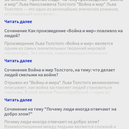
и мир" Льва Николаевича Толстого "Война и мир" Льва
Толстого — это один из величайших эпических романов,
исследующий человечес
...
Сочинение Как произведение «Война и мир» повлияло на
людей?
Произведение Льва Толстого «Война и мир» является
одним из самых значительных творений мировой
литературы. Эта эпопея, охватывающая несколько
десятилетий российской истории, соедин
...
Сочинение Война и мир Толстого, на тему: что делает
людей смелыми на войне?
Отрывок из "Войны и мира" Льва Толстого великолепно
описывает, как война заставляет людей становиться
смелыми. В этой эпопее Тихон Щербатый — один из
примеров истинного мужества, п
...
Сочинение на тему "Почему люди иногда отвечают на
добро злом?"
Почему люди иногда отвечают на добро злом?
Взаимоотношения между людьми являются сложной и