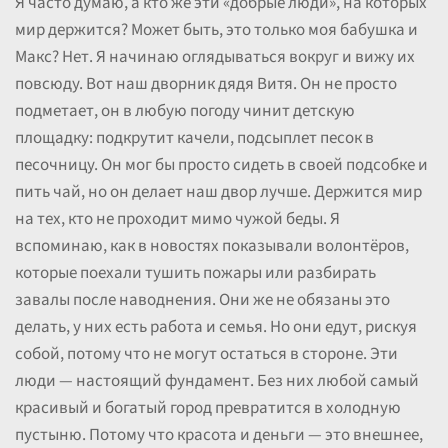
Я часто думаю, а кто же эти «добрые люди», на которых
мир держится? Может быть, это только моя бабушка и
Макс? Нет. Я начинаю оглядываться вокруг и вижу их
повсюду. Вот наш дворник дядя Витя. Он не просто
подметает, он в любую погоду чинит детскую
площадку: подкрутит качели, подсыплет песок в
песочницу. Он мог бы просто сидеть в своей подсобке и
пить чай, но он делает наш двор лучше. Держится мир
на тех, кто не проходит мимо чужой беды. Я
вспоминаю, как в новостях показывали волонтёров,
которые поехали тушить пожары или разбирать
завалы после наводнения. Они же не обязаны это
делать, у них есть работа и семья. Но они едут, рискуя
собой, потому что не могут остаться в стороне. Эти
люди — настоящий фундамент. Без них любой самый
красивый и богатый город превратится в холодную
пустыню. Потому что красота и деньги — это внешнее,