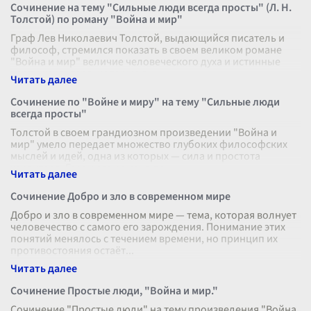
Сочинение на тему "Сильные люди всегда просты" (Л. Н.
Толстой) по роману "Война и мир"
Граф Лев Николаевич Толстой, выдающийся писатель и
философ, стремился показать в своем великом романе
"Война и мир" величие человеческого духа и истинные
черты характера, которые д
...
Сочинение по "Войне и миру" на тему "Сильные люди
всегда просты"
Толстой в своем грандиозном произведении "Война и
мир" умело передает множество глубоких философских
мыслей и идей, одна из которых — сила и простота
характера. Герои его романа де
...
Сочинение Добро и зло в современном мире
Добро и зло в современном мире — тема, которая волнует
человечество с самого его зарождения. Понимание этих
понятий менялось с течением времени, но принцип их
противостояния остаёт
...
Сочинение Простые люди, "Война и мир."
Сочинение "Простые люди" на тему произведения "Война