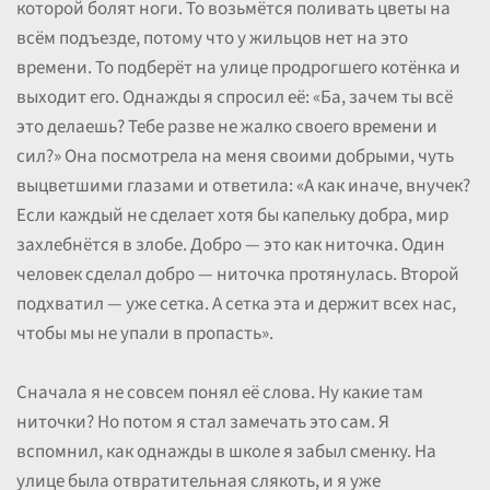
которой болят ноги. То возьмётся поливать цветы на
всём подъезде, потому что у жильцов нет на это
времени. То подберёт на улице продрогшего котёнка и
выходит его. Однажды я спросил её: «Ба, зачем ты всё
это делаешь? Тебе разве не жалко своего времени и
сил?» Она посмотрела на меня своими добрыми, чуть
выцветшими глазами и ответила: «А как иначе, внучек?
Если каждый не сделает хотя бы капельку добра, мир
захлебнётся в злобе. Добро — это как ниточка. Один
человек сделал добро — ниточка протянулась. Второй
подхватил — уже сетка. А сетка эта и держит всех нас,
чтобы мы не упали в пропасть».
Сначала я не совсем понял её слова. Ну какие там
ниточки? Но потом я стал замечать это сам. Я
вспомнил, как однажды в школе я забыл сменку. На
улице была отвратительная слякоть, и я уже