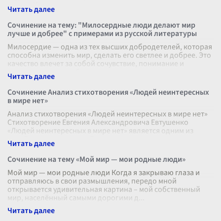
целом. Каждому из нас знакомы
...
Сочинение на тему: "Милосердные люди делают мир
лучше и добрее" с примерами из русской литературы
Милосердие — одна из тех высших добродетелей, которая
способна изменить мир, сделать его светлее и добрее. Это
качество влечет за собой сочувствие, понимание и
готовность помочь бл
...
Сочинение Анализ стихотворения «Людей неинтересных
в мире нет»
Анализ стихотворения «Людей неинтересных в мире нет»
Стихотворение Евгения Александровича Евтушенко
«Людей неинтересных в мире нет» является одним из
ярчайших произведений, раскры
...
Сочинение на тему «Мой мир — мои родные люди»
Мой мир — мои родные люди Когда я закрываю глаза и
отправляюсь в свои размышления, передо мной
открывается удивительная картина – мой собственный
мир, населённый самыми дорогими д
...