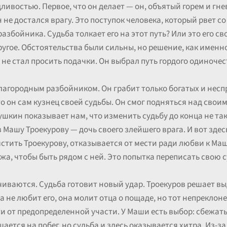
дливостью. Первое, что он делает — он, объятый горем и г
н не достался врагу. Это поступок человека, который рвет с
разбойника. Судьба толкает его на этот путь? Или это его 
другое. Обстоятельства были сильны, но решение, как именн
 не стал просить подачки. Он выбрал путь гордого одиночес
лагородным разбойником. Он грабит только богатых и неспр
о он сам кузнец своей судьбы. Он смог подняться над свои
Пушкин показывает нам, что изменить судьбу до конца не та
 Машу Троекурову — дочь своего злейшего врага. И вот зде
стить Троекурову, отказывается от мести ради любви к Маш
, чтобы быть рядом с ней. Это попытка переписать свою су
чиваются. Судьба готовит новый удар. Троекуров решает вы
а не любит его, она молит отца о пощаде, но тот непреклон
йти от предопределенной участи. У Маши есть выбор: сбежа
шается на побег, но судьба и здесь оказывается хитра. Из-з