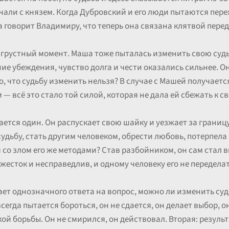
али с князем. Когда Дубровский и его люди пытаются перех
говорит Владимиру, что теперь она связана клятвой перед 
й грустный момент. Маша тоже пыталась изменить свою судьб
ние убеждения, чувство долга и чести оказались сильнее. О
, что судьбу изменить нельзя? В случае с Машей получается,
 — всё это стало той силой, которая не дала ей сбежать к с
ется один. Он распускает свою шайку и уезжает за границу
судьбу, стать другим человеком, обрести любовь, потерпела
 со злом его же методами? Став разбойником, он сам стал в
жесток и несправедлив, и одному человеку его не передела
ает однозначного ответа на вопрос, можно ли изменить суд
сегда пытается бороться, он не сдается, он делает выбор, о
й борьбы. Он не смирился, он действовал. Вторая: результа