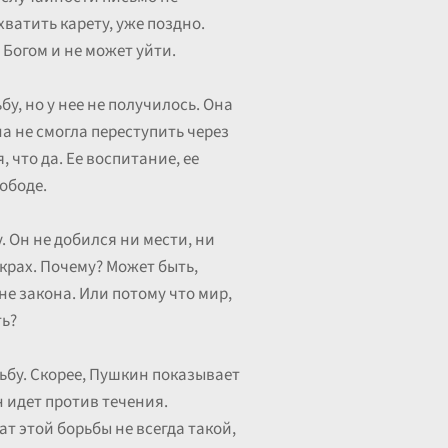
ватить карету, уже поздно.
Богом и не может уйти.
у, но у нее не получилось. Она
на не смогла переступить через
 что да. Ее воспитание, ее
вободе.
. Он не добился ни мести, ни
 крах. Почему? Может быть,
не закона. Или потому что мир,
ть?
ьбу. Скорее, Пушкин показывает
н идет против течения.
т этой борьбы не всегда такой,