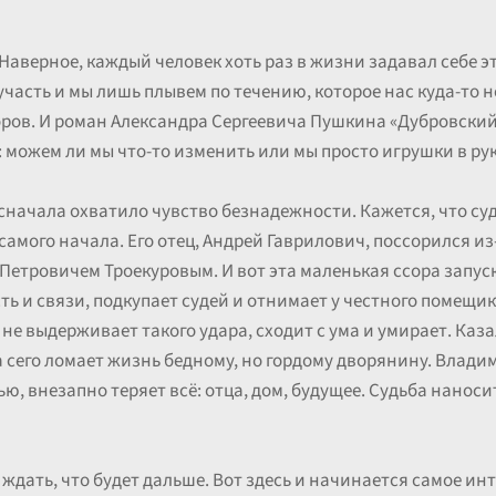
аверное, каждый человек хоть раз в жизни задавал себе это
часть и мы лишь плывем по течению, которое нас куда-то не
ров. И роман Александра Сергеевича Пушкина «Дубровский» 
 можем ли мы что-то изменить или мы просто игрушки в рук
 сначала охватило чувство безнадежности. Кажется, что су
самого начала. Его отец, Андрей Гаврилович, поссорился из-
етровичем Троекуровым. И вот эта маленькая ссора запус
ть и связи, подкупает судей и отнимает у честного помещи
не выдерживает такого удара, сходит с ума и умирает. Казал
 сего ломает жизнь бедному, но гордому дворянину. Влади
ю, внезапно теряет всё: отца, дом, будущее. Судьба нано
ждать, что будет дальше. Вот здесь и начинается самое ин