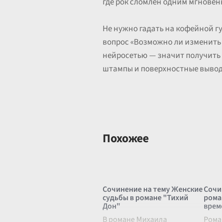
где рок сломлен одним мгнове
Не нужно гадать на кофейной гу
вопрос «Возможно ли изменить с
нейросетью — значит получить 
штампы и поверхностные выводы
Похожее
Сочинение на тему Женские
Сочи
судьбы в романе "Тихий
рома
Дон"
врем
В романе Михаила
Рома