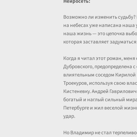
Нейросеть:
Возможно ли изменить судьбу? Н
на небесах уже написана наша у
наша жизнь — это цепочка выбо
которая заставляет задуматься:
Когда я читал этот роман, меня
Дубровского, предопределена с 
влиятельным соседом Кирилой П
Троекуров, используя свою влас
Кистеневку. Андрей Гаврилович 
богатый и наглый сильный мира
Петербурге и жил веселой жизнь
удар.
Но Владимир не стал терпеливо 