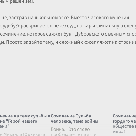
нным решением.
ще, застряв на школьном эссе. Вместо часового мучения — 
удьбу?» раскрывается через суд, пожар и финальную сцену
сочинение, которое свяжет бунт Дубровского с вечным спо
. Просто задайте тему, и сложный сюжет ляжет на страни
нение на тему судьбы в
Сочинение Судьба
Сочинение
не "Герой нашего
человека, тема войны
гордого че
ени"
обществе 
Война... Это слово
мир»?
н Михаила Юрьевича
пробуждает в памяти