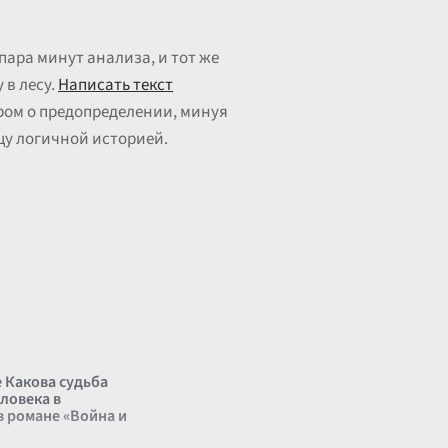
пара минут анализа, и тот же
 в лесу.
Написать текст
ром о предопределении, минуя
цу логичной историей.
 Какова судьба
ловека в
в романе «Война и