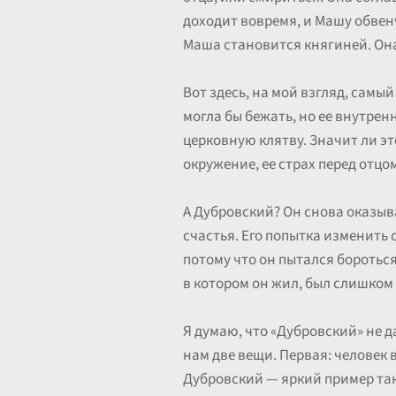
доходит вовремя, и Машу обвенч
Маша становится княгиней. Она 
Вот здесь, на мой взгляд, самы
могла бы бежать, но ее внутрен
церковную клятву. Значит ли это
окружение, ее страх перед отцом
А Дубровский? Он снова оказыва
счастья. Его попытка изменить 
потому что он пытался бороться
в котором он жил, был слишком 
Я думаю, что «Дубровский» не д
нам две вещи. Первая: человек в
Дубровский — яркий пример тако