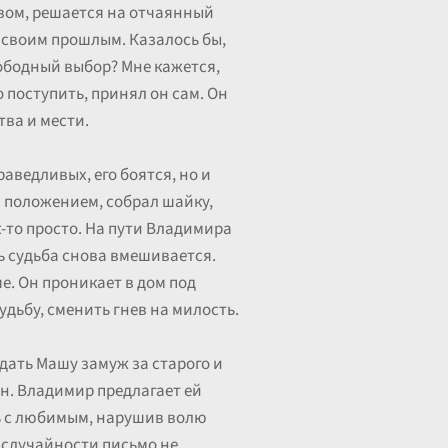
невом, решается на отчаянный
о своим прошлым. Казалось бы,
свободный выбор? Мне кажется,
о поступить, принял он сам. Он
тва и мести.
аведливых, его боятся, но и
м положением, собрал шайку,
к-то просто. На пути Владимира
сь судьба снова вмешивается.
е. Он проникает в дом под
дьбу, сменить гнев на милость.
дать Машу замуж за старого и
ен. Владимир предлагает ей
ть с любимым, нарушив волю
а случайности письмо не