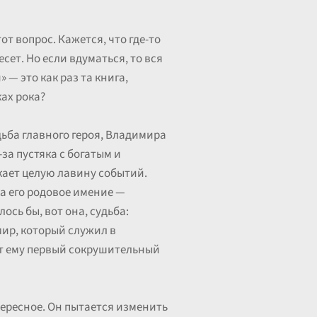
т вопрос. Кажется, что где-то
сет. Но если вдуматься, то вся
— это как раз та книга,
ах рока?
дьба главного героя, Владимира
за пустяка с богатым и
кает целую лавину событий.
ка его родовое имение —
ось бы, вот она, судьба:
мир, который служил в
сит ему первый сокрушительный
тересное. Он пытается изменить