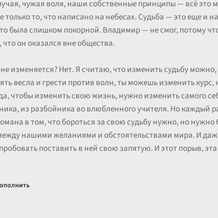
лучая, чужая воля, наши собственные принципы — всё это 
е только то, что написано на небесах. Судьба — это еще и н
то была слишком покорной. Владимир — не смог, потому что
 что он оказался вне общества.
 не изменяется? Нет. Я считаю, что изменить судьбу можно, 
ять весла и грести против волн, ты можешь изменить курс, 
гда, чтобы изменить свою жизнь, нужно изменить самого се
ника, из разбойника во влюбленного учителя. Но каждый ра
омана в том, что бороться за свою судьбу нужно, но нужно б
 между нашими желаниями и обстоятельствами мира. И даж
пробовать поставить в ней свою запятую. И этот порыв, эта
ополнить