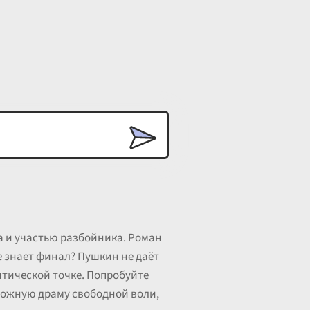
 и участью разбойника. Роман
е знает финал? Пушкин не даёт
ритической точке. Попробуйте
сложную драму свободной воли,