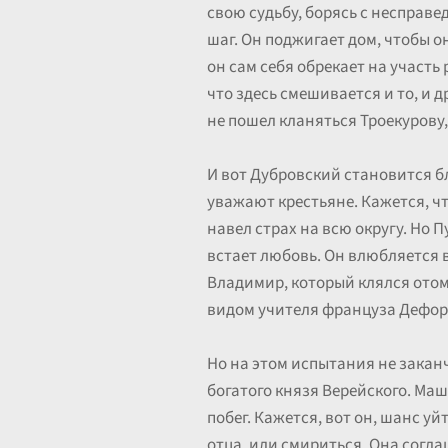
свою судьбу, борясь с несправе
шаг. Он поджигает дом, чтобы о
он сам себя обрекает на участь 
что здесь смешивается и то, и 
не пошел кланяться Троекурову,
И вот Дубровский становится б
уважают крестьяне. Кажется, чт
навел страх на всю округу. Но 
встает любовь. Он влюбляется в
Владимир, который клялся отом
видом учителя француза Дефоржа
Но на этом испытания не закан
богатого князя Верейского. Маш
побег. Кажется, вот он, шанс у
отца, или смириться. Она согла