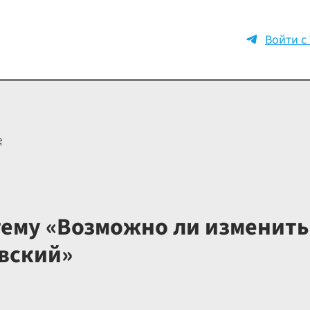
Войти с
е
тему «Возможно ли изменить
вский»