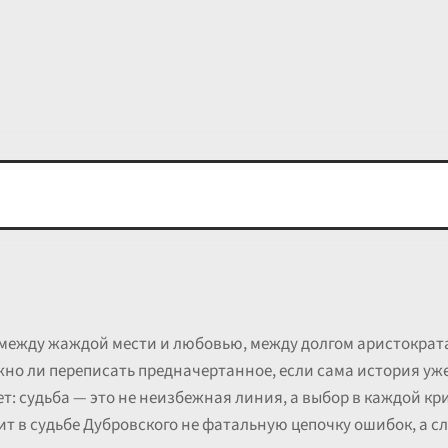
между жаждой мести и любовью, между долгом аристократа
ожно ли переписать предначертанное, если сама история уж
ет: судьба — это не неизбежная линия, а выбор в каждой к
ит в судьбе Дубровского не фатальную цепочку ошибок, а 