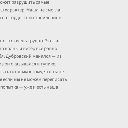
может разрушить самые
аш характер. Маша не смогла
 его гордость и стремление к
но это очень трудно. Это как
но волны и ветер всё равно
бя. Дубровский менялся — из
з он оказывался в тупике.
ыть готовым к тому, что ты не
е если мы не можем переписать
 попытка — уже и есть наша