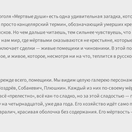
оголя «Мертвые души» есть одна удивительная загадка, кот
о просто канцелярский термин, обозначающий умерших кре
сков. Но чем дальше читаешь, тем сильнее чувствуешь, что 
нам мир, где мёртвыми оказываются не крестьяне, которые 
 заключает сделки — живые помещики и чиновники. В этой по
е, и живое, которое, несмотря ни на что, теплится в русско
 прежде всего, помещики. Мы видим целую галерею персона
Ноздрёв, Собакевич, Плюшкин. Каждый из них по-своему мё
всё «прелестно», всё как-то сладко, но за этой сладостью —
на четырнадцатой, уже два года. Его хозяйство идёт само п
паралич, красивая оболочка без содержания. Его мёртвость