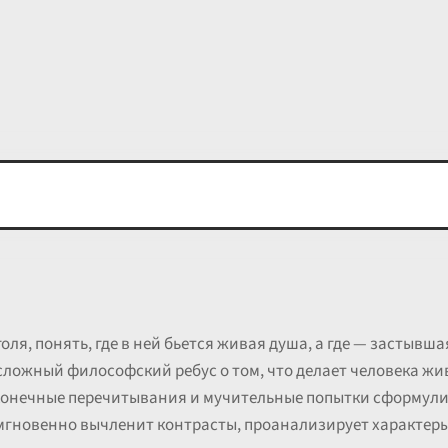
оля, понять, где в ней бьется живая душа, а где — застывш
сложный философский ребус о том, что делает человека жив
сконечные перечитывания и мучительные попытки сформули
 мгновенно вычленит контрасты, проанализирует характеры