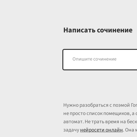
Написать сочинение
Нужно разобраться с поэмой Гог
не просто список помещиков, а 
автомат. Не трать время на бе
задачу
нейросети онлайн
. Она