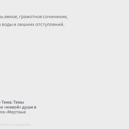
ь емкое, грамотное сочинение,
з воды и лишних отступлений.
 Тема: Темы
 и «живой» души в
оля «Мертвые
твой» и «живой»