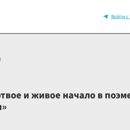
Войти с
е
вое и живое начало в поэме
и»