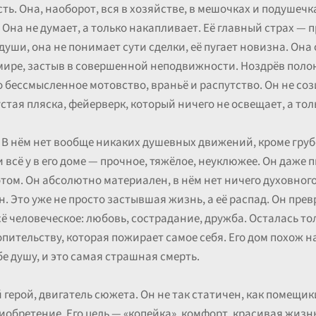
ь. Она, наоборот, вся в хозяйстве, в мешочках и подушечка
Она не думает, а только накапливает. Её главный страх — 
души, она не понимает сути сделки, её пугает новизна. Она 
мире, застыв в совершенной неподвижности. Ноздрёв поло
о бессмысленное мотовство, враньё и распутство. Он не сози
устая пляска, фейерверк, который ничего не освещает, а тол
. В нём нет вообще никаких душевных движений, кроме груб
 всё у в его доме — прочное, тяжёлое, неуклюжее. Он даже 
отом. Он абсолютно материален, в нём нет ничего духовно
 Это уже не просто застывшая жизнь, а её распад. Он прев
сё человеческое: любовь, сострадание, дружба. Осталась то
ительству, которая пожирает самое себя. Его дом похож на 
е душу, и это самая страшная смерть.
 герой, двигатель сюжета. Он не так статичен, как помещик
обретение. Его цель — «копейка», комфорт, красивая жизнь