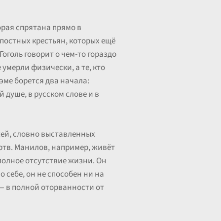
орая спрятана прямо в
постных крестьян, которых ещё
Гоголь говорит о чем-то гораздо
умерли физически, а те, кто
эме борется два начала:
й душе, в русском слове и в
жей, словно выставленных
ртв. Манилов, например, живёт
 полное отсутствие жизни. Он
о себе, он не способен ни на
 — в полной оторванности от