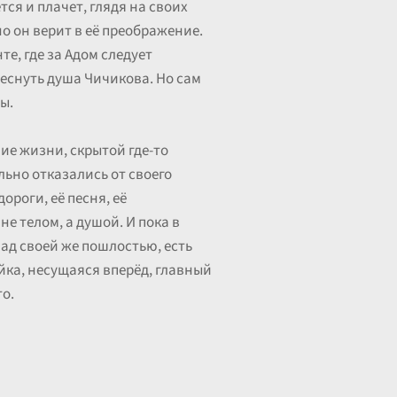
тся и плачет, глядя на своих
но он верит в её преображение.
е, где за Адом следует
реснуть душа Чичикова. Но сам
ы.
ие жизни, скрытой где-то
льно отказались от своего
ороги, её песня, её
не телом, а душой. И пока в
над своей же пошлостью, есть
йка, несущаяся вперёд, главный
то.