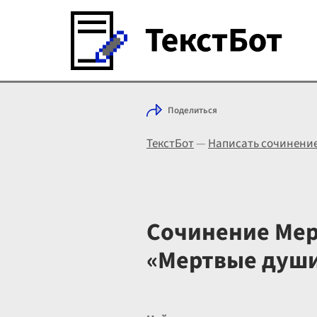
Поделиться
ТекстБот
—
Написать сочинени
Сочинение Мерт
«Мертвые душ