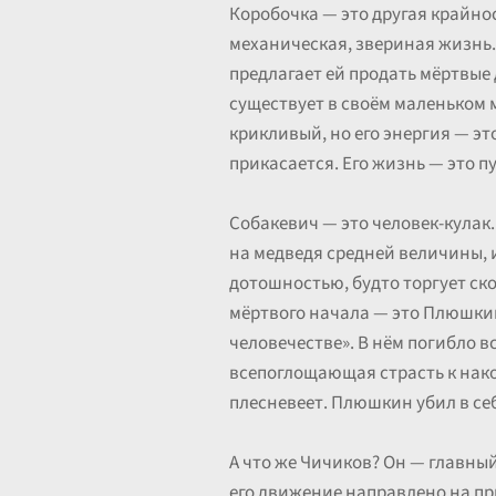
Коробочка — это другая крайност
механическая, звериная жизнь. 
предлагает ей продать мёртвые 
существует в своём маленьком 
крикливый, но его энергия — эт
прикасается. Его жизнь — это п
Собакевич — это человек-кулак
на медведя средней величины, и
дотошностью, будто торгует ск
мёртвого начала — это Плюшкин.
человечестве». В нём погибло в
всепоглощающая страсть к накоп
плесневеет. Плюшкин убил в себ
А что же Чичиков? Он — главный
его движение направлено на при