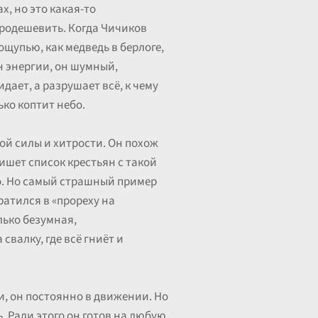
х, но это какая-то
продешевить. Когда Чичиков
ощупью, как медведь в берлоге,
н энергии, он шумный,
дает, а разрушает всё, к чему
ько коптит небо.
ой силы и хитрости. Он похож
пишет список крестьян с такой
го. Но самый страшный пример
ратился в «прореху на
лько безумная,
свалку, где всё гниёт и
и, он постоянно в движении. Но
. Ради этого он готов на любую