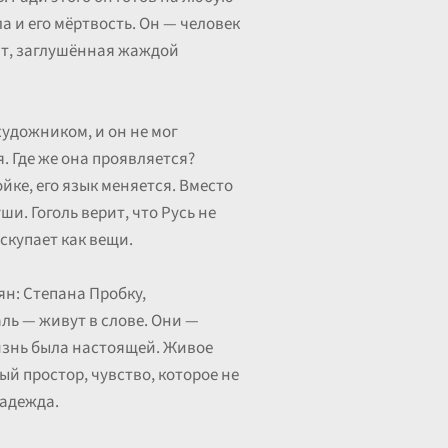
а и его мёртвость. Он — человек
пит, заглушённая жаждой
художником, и он не мог
. Где же она проявляется?
ойке, его язык меняется. Вместо
и. Гоголь верит, что Русь не
скупает как вещи.
н: Степана Пробку,
аль — живут в слове. Они —
жизнь была настоящей. Живое
ый простор, чувство, которое не
надежда.