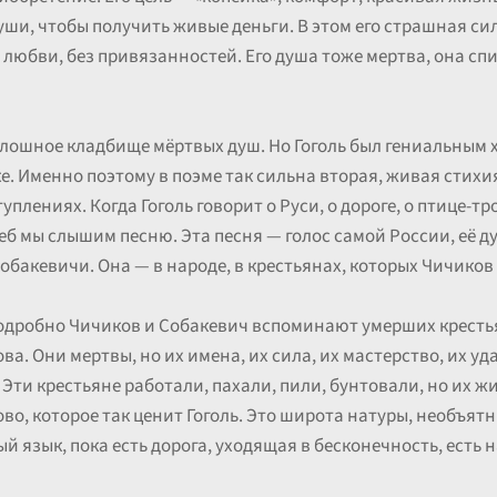
уши, чтобы получить живые деньги. В этом его страшная сил
з любви, без привязанностей. Его душа тоже мертва, она с
плошное кладбище мёртвых душ. Но Гоголь был гениальным 
е. Именно поэтому в поэме так сильна вторая, живая стихия
уплениях. Когда Гоголь говорит о Руси, о дороге, о птице-тр
 мы слышим песню. Эта песня — голос самой России, её душ
Собакевичи. Она — в народе, в крестьянах, которых Чичиков 
подробно Чичиков и Собакевич вспоминают умерших крестья
. Они мертвы, но их имена, их сила, их мастерство, их уд
Эти крестьяне работали, пахали, пили, бунтовали, но их 
ово, которое так ценит Гоголь. Это широта натуры, необъятн
й язык, пока есть дорога, уходящая в бесконечность, есть 