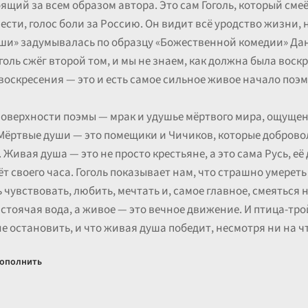
ящий за всем образом автора. Это сам Гоголь, который смеё
овести, голос боли за Россию. Он видит всё уродство жизни, 
ши» задумывалась по образцу «Божественной комедии» Дант
оголь сжёг второй том, и мы не знаем, как должна была воск
воскресения — это и есть самое сильное живое начало поэм
а поверхности поэмы — мрак и удушье мёртвого мира, ощущен
 Мёртвые души — это помещики и Чичиков, которые доброво
ивая душа — это не просто крестьяне, а это сама Русь, её д
 своего часа. Гоголь показывает нам, что страшно умереть 
 чувствовать, любить, мечтать и, самое главное, смеяться 
стоячая вода, а живое — это вечное движение. И птица-тро
не остановить, и что живая душа победит, несмотря ни на ч
ополнить