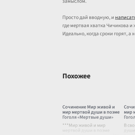
замыслом.
Просто дай вводную, и
написать
где мертвая хватка Чичикова и
Идеально, когда сроки горят, а 
Похожее
Сочинение Мир живой и
Сочи
мир мертвой души в поэме
мир 
Гоголя «Мертвые души»
Гого
***Мир живой и мир
В св
мертвой души в поэме
души