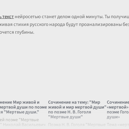
 текст
нейросетью станет делом одной минуты. Ты получиш
 живая стихия русского народа будут проанализированы бе
хочется глубины.
нение Мир живой и
Сочинение на тему: "Мир
Сочинение
мертвой души по поэме
живой и мир мертвой души"
«мертвой»
ля "Мертвые души."
по поэме Н. В. Гоголя
поэме Гог
"Мертвые души"
души»
оей поэме "Мертвые
" Николай Васильевич
Поэма Н. В. Гоголя "Мертвые
Тема «мер