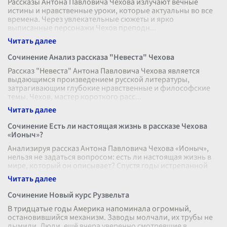
Рассказы Антона Павловича Чехова излучают вечные
истины и нравственные уроки, которые актуальны во все
времена. Через увлекательные сюжеты и ярко
выписанные персонажи Чехов преподн
...
Сочинение Анализ рассказа "Невеста" Чехова
Рассказ "Невеста" Антона Павловича Чехова является
выдающимся произведением русской литературы,
затрагивающим глубокие нравственные и философские
темы. Чехов, мастер короткого расс
...
Сочинение Есть ли настоящая жизнь в рассказе Чехова
«Ионыч»?
Анализируя рассказ Антона Павловича Чехова «Ионыч»,
нельзя не задаться вопросом: есть ли настоящая жизнь в
мире, который он описывает? Спустя годы истрепанной
рутинной жизни, главн
...
Сочинение Новый курс Рузвельта
В тридцатые годы Америка напоминала огромный,
остановившийся механизм. Заводы молчали, их трубы не
дымили. Люди, ещё вчера уверенно смотревшие в