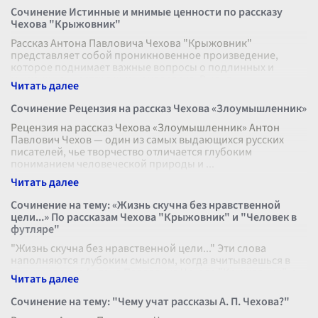
Сочинение Истинные и мнимые ценности по рассказу
Чехова "Крыжовник"
Рассказ Антона Павловича Чехова "Крыжовник"
представляет собой проникновенное произведение,
которое поднимает важные вопросы о подлинных и
мнимых ценностях в жизни человека. В цент
...
Сочинение Рецензия на рассказ Чехова «Злоумышленник»
Рецензия на рассказ Чехова «Злоумышленник» Антон
Павлович Чехов — один из самых выдающихся русских
писателей, чье творчество отличается глубоким
пониманием человеческой природы и
...
Сочинение на тему: «Жизнь скучна без нравственной
цели...» По рассказам Чехова "Крыжовник" и "Человек в
футляре"
"Жизнь скучна без нравственной цели..." Эти слова
наполняются глубоким смыслом, когда вчитываешься в
произведения Антона Павловича Чехова "Крыжовник" и
"Человек в футляре". Оба рас
...
Сочинение на тему: "Чему учат рассказы А. П. Чехова?"