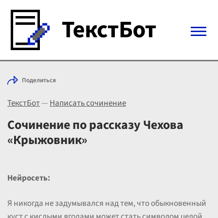
Войти с Telegram
Поделиться
Вход
ТекстБот
—
Написать сочинение
Выбрать режим
Цены
Сочинение по рассказу Чехова
«Крыжовник»
Нейросеть:
Я никогда не задумывался над тем, что обыкновенный
куст с кислыми ягодами может стать символом целой