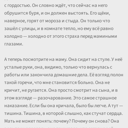
с гордостью. Он словно ждёт, что сейчас на него
обрушится буря, и он должен выстоять. Его щёки,
наверное, горят от мороза и стыда. Он только что
зашёл с улицы, и в комнате тепло, но ему всё равно
холодно — холодно от этого страха перед мамиными
глазами.
А теперь посмотрите на маму. Она сидит на стуле. У неё
усталые руки, она, видимо, только что вернулась с
работы или закончила домашние дела. Её взгляд полон
такой горечи, что мне становится больно. Она не
кричит, не ругается. Она просто смотрит на сына, и в
этом взгляде — разочарование. Это самое страшное
наказание. Если бы она кричала, было бы легче. А тут —
тишина. Тишина, в которой слышно, как стучат сердца.
Мать не может понять: почему? Почему он снова? Она