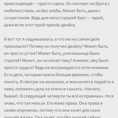
происходящее — просто сцена. Он смотрит на брата с
любопытством, но без злобы. Может быть, даже с
сочувствием. Ведь для него старший брат — герой,
даже если этот герой принёс двойку.
И вот тут я задумываюсь: а что же на самом деле
произошло? Почему он получил двойку? Может быть,
он просто устал? Может быть, учительница была
строгой? Может, он не понял тему? А может, ему было
просто трудно? Ведь не все рождаются отличниками.
Есть дети, которым нужно больше времени, чтобы
понять. Я смотрю на мальчика, и мне хочется подойти к
нему, положить руку на плечо и сказать: «Ничего,
бывает. В следующей четверти ты всё исправишь». Но я
знаю, что так нельзя. Его мама права. Она права в
своём огорчении, потому что она хочет для сына
лучшей жизни. Она знает, что без знаний сейчас