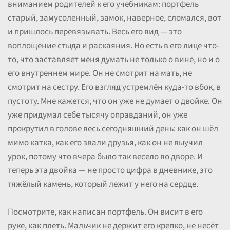
вниманием родителей к его учебникам: портфель
старый, замусоленный, замок, наверное, сломался, вот
и пришлось перевязывать. Весь его вид — это
воплощение стыда и раскаяния. Но есть в его лице что-
то, что заставляет меня думать не только о вине, но и о
его внутреннем мире. Он не смотрит на мать, не
смотрит на сестру. Его взгляд устремлён куда-то вбок, в
пустоту. Мне кажется, что он уже не думает о двойке. Он
уже придумал себе тысячу оправданий, он уже
прокрутил в голове весь сегодняшний день: как он шёл
мимо катка, как его звали друзья, как он не выучил
урок, потому что вчера было так весело во дворе. И
теперь эта двойка — не просто цифра в дневнике, это
тяжёлый камень, который лежит у него на сердце.
Посмотрите, как написан портфель. Он висит в его
руке, как плеть. Мальчик не держит его крепко, не несёт