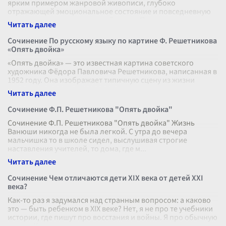
ярким примером жанровой живописи, глубоко
отражающей эмоциональное состояние и повседневную
жизнь школьников советской эпохи. Пол
...
Сочинение По русскому языку по картине Ф. Решетникова
«Опять двойка»
«Опять двойка» — это известная картина советского
художника Фёдора Павловича Решетникова, написанная в
1952 году. Она изображает типичную сцену из жизни
школьника, вернувшегося дом
...
Сочинение Ф.П. Решетникова "Опять двойка"
Сочинение Ф.П. Решетникова "Опять двойка" Жизнь
Ванюши никогда не была легкой. С утра до вечера
мальчишка то в школе сидел, выслушивая строгие
наставления учителей, то дома, где м
...
Сочинение Чем отличаются дети XIX века от детей XXI
века?
Как-то раз я задумался над странным вопросом: а каково
это — быть ребенком в XIX веке? Нет, я не про те учебники
истории, где пишут про восстания и войны. Я про обычную