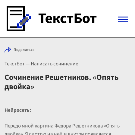
Войти с Telegram
Поделиться
Вход
ТекстБот
—
Написать сочинение
Выбрать режим
Цены
Сочинение Решетников. «Опять
двойка»
Нейросеть:
Передо мной картина Фёдора Решетникова «Опять
двойка». Я смотрю на неё, и внутри появляется