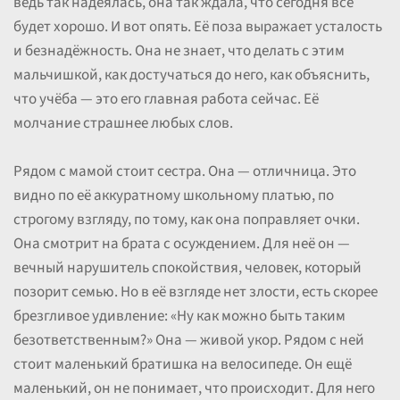
ведь так надеялась, она так ждала, что сегодня всё
будет хорошо. И вот опять. Её поза выражает усталость
и безнадёжность. Она не знает, что делать с этим
мальчишкой, как достучаться до него, как объяснить,
что учёба — это его главная работа сейчас. Её
молчание страшнее любых слов.
Рядом с мамой стоит сестра. Она — отличница. Это
видно по её аккуратному школьному платью, по
строгому взгляду, по тому, как она поправляет очки.
Она смотрит на брата с осуждением. Для неё он —
вечный нарушитель спокойствия, человек, который
позорит семью. Но в её взгляде нет злости, есть скорее
брезгливое удивление: «Ну как можно быть таким
безответственным?» Она — живой укор. Рядом с ней
стоит маленький братишка на велосипеде. Он ещё
маленький, он не понимает, что происходит. Для него