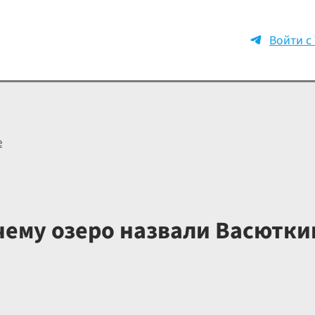
Войти с
е
чему озеро назвали Васютки