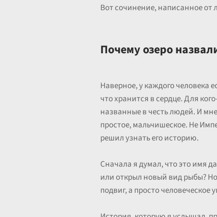
Вот сочинение, написанное от 
Почему озеро назвал
Наверное, у каждого человека ес
что хранится в сердце. Для кого-
названные в честь людей. И мн
простое, мальчишеское. Не Импер
решил узнать его историю.
Сначала я думал, что это имя д
или открыл новый вид рыбы? Но
подвиг, а просто человеческое у
История, которую я услышал, пр