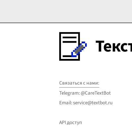
разворачивается
оно 
драматическая история
изло
мальчика Васютки, который
нрав
волей судьбы оказался один
пове
на один с суровой
прои
природой
...
Связаться с нами:
Telegram: @CareTextBot
Email: service@textbot.ru
API доступ