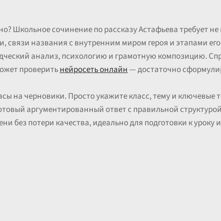
о? Школьное сочинение по рассказу Астафьева требует не 
, связи названия с внутренним миром героя и этапами его 
ческий анализ, психологию и грамотную композицию. Спра
может проверить
нейросеть онлайн
— достаточно сформулир
сы на черновики. Просто укажите класс, тему и ключевые т
 готовый аргументированный ответ с правильной структур
ни без потери качества, идеально для подготовки к уроку 