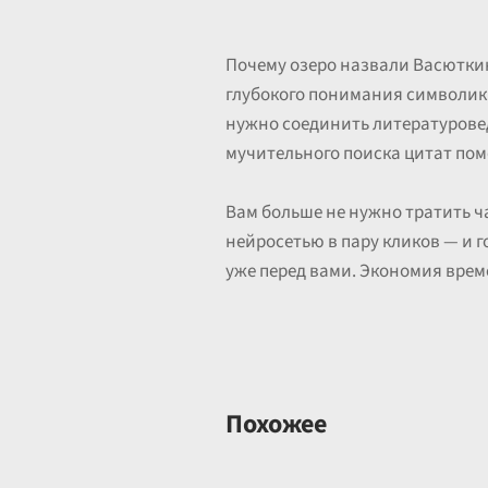
Почему озеро назвали Васюткин
глубокого понимания символики
нужно соединить литературовед
мучительного поиска цитат по
Вам больше не нужно тратить ча
нейросетью в пару кликов — и
уже перед вами. Экономия време
Похожее