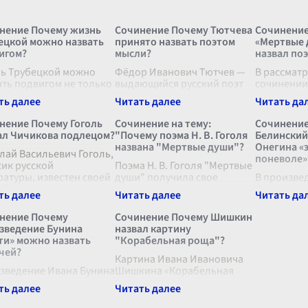
нение Почему жизнь
Сочинение Почему Тютчева
Сочинение
ецкой можно назвать
принято назвать поэтом
«Мертвые д
игом?
мысли?
назвал по
ь Трубецкой можно
Фёдор Иванович Тютчев —
В рассмат
ать подвигом не только
выдающийся русский поэт
сочинении
 её личных заслуг, но и
XIX века, чье творчество
окунуться
одаря тем
заслуженно вызывает
многосло
евзойденным
восхищение многих
«Мертвых 
нение Почему Гоголь
Сочинение на тему:
Сочинение
ствам, которые она
поколений читателей и
Васильеви
ал Чичикова подлецом?
"Почему поэма Н. В. Гоголя
Белинский
нстрировала в самых
критиков. Ему свойственна
разобратьс
названа "Мертвые души"?
Онегина «
ых условиях. Дарья Т
лай Васильевич Гоголь,
...
глубина мысли и тонко
...
решил наз
поневоле»
сик русской
Поэма Н. В. Гоголя "Мертвые
произведе
ратуры, известен своей
души" получила свое
В произве
обностью тонко и метко
название, отражающее
Сергеевич
изировать
глубокий философский и
"Евгений 
веческую натуру. В
социальный смысл
герой част
нение Почему
Сочинение Почему Шишкин
м произведении
произведения. Название
центре ана
зведение Бунина
назвал картину
твые души" он создал
является своеобразным
литератур
ти» можно назвать
"Корабельная роща"?
зеркалом, в котором
Одним из 
чей?
отобра
Картина Ивана Ивановича
...
интерпрет
зведение Ивана Бунина
Шишкина «Корабельная
ти» можно назвать
роща» является
чей по нескольким
выдающимся
инам. Прежде всего,
произведением русского