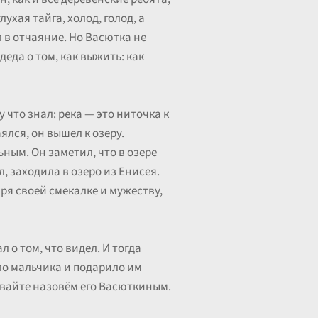
ухая тайга, холод, голод, а
 в отчаяние. Но Васютка не
деда о том, как выжить: как
у что знал: река — это ниточка к
ялся, он вышел к озеру.
ным. Он заметил, что в озере
л, заходила в озеро из Енисея.
аря своей смекалке и мужеству,
 о том, что видел. И тогда
сло мальчика и подарило им
 давайте назовём его Васюткиным.