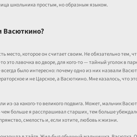
лица школьника простым, но образным языком.
и Васюткино?
ть место, которое он считает своим. Не обязательно тем, чт
то это лавочка во дворе, для кого-то — тайный уголок в парк
е всегда было интересно: почему одно из них назвали Васю
аторское и не Царское, а Васюткино. Мне казалось, что это 
али из-за какого-то великого подвига. Может, мальчик Васют
 чем больше я расспрашивал старших, тем больше убеждалс
прямство, смелость и, если хотите, любовь к жизни.
оизошла в тайге. Жил-был обычный мальчишка, Васютка. Он,