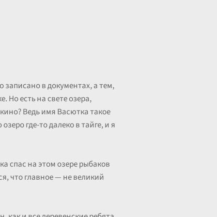
о записано в документах, а тем,
е. Но есть на свете озера,
ткино? Ведь имя Васютка такое
озеро где-то далеко в тайге, и я
ка спас на этом озере рыбаков
я, что главное — не великий
 как и все деревенские ребята,