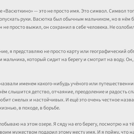
 «Васюткино» — это не просто имя. Это символ. Символ тог
пускать руки. Васютка был обычным мальчиком, но в нём был
н не просто выжил, он сохранил в себе человека. Не озлобил
ание, я представляю не просто карту или географический об
 мальчика, который сидит на берегу и смотрит на воду. Он,
 назвали именем какого-нибудь учёного или путешественника
нём слышится детство, отчаяние, преодоление и радость сп
юбит смелых и настойчивых. И ещё это очень честное назв
изнью, в походе, в борьбе.
побываю на этом озере. Я сяду на его берегу, посмотрю на т
им мужеством подарил этому месту имя. И я пойму, что на