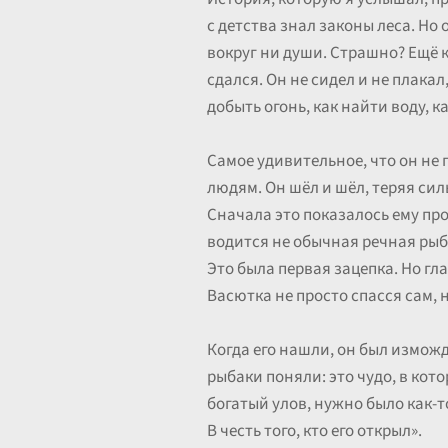
с детства знал законы леса. Но 
вокруг ни души. Страшно? Ещё к
сдался. Он не сидел и не плакал
добыть огонь, как найти воду, ка
Самое удивительное, что он не п
людям. Он шёл и шёл, теряя силы
Сначала это показалось ему пр
водится не обычная речная рыба,
Это была первая зацепка. Но гл
Васютка не просто спасся сам, 
Когда его нашли, он был измождё
рыбаки поняли: это чудо, в кот
богатый улов, нужно было как-то
В честь того, кто его открыл».