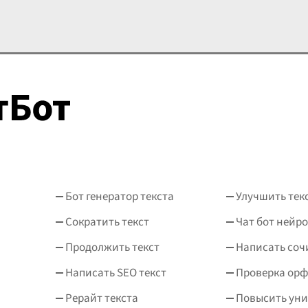
носит характер сжато
пейзажного искусства, в
женного
котором художник
оучительного
воплотил своё глубокое
ствования. В центе
понимание природы и ос
...
зведе
...
Бот генератор текста
Улучшить тек
Сократить текст
Чат бот нейро
Продолжить текст
Написать соч
Написать SEO текст
Проверка ор
Рерайт текста
Повысить уни