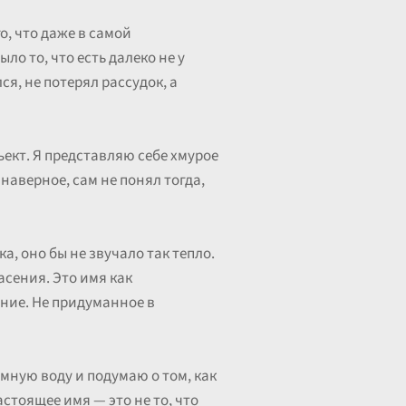
о, что даже в самой
о то, что есть далеко не у
ся, не потерял рассудок, а
ъект. Я представляю себе хмурое
 наверное, сам не понял тогда,
, оно бы не звучало так тепло.
асения. Это имя как
ание. Не придуманное в
ёмную воду и подумаю о том, как
стоящее имя — это не то, что