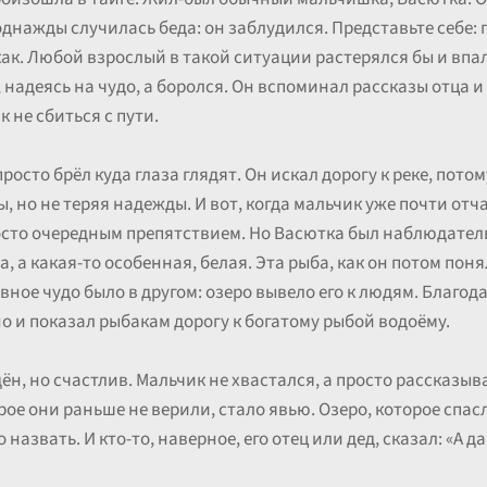
однажды случилась беда: он заблудился. Представьте себе: гл
ак. Любой взрослый в такой ситуации растерялся бы и впал
, надеясь на чудо, а боролся. Он вспоминал рассказы отца и 
к не сбиться с пути.
росто брёл куда глаза глядят. Он искал дорогу к реке, потом
, но не теряя надежды. И вот, когда мальчик уже почти отча
осто очередным препятствием. Но Васютка был наблюдатель
 а какая-то особенная, белая. Эта рыба, как он потом поня
авное чудо было в другом: озеро вывело его к людям. Благод
но и показал рыбакам дорогу к богатому рыбой водоёму.
н, но счастлив. Мальчик не хвастался, а просто рассказывал
орое они раньше не верили, стало явью. Озеро, которое спа
 назвать. И кто-то, наверное, его отец или дед, сказал: «А