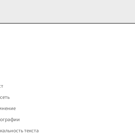
ст
сеть
инение
фографии
кальность текста