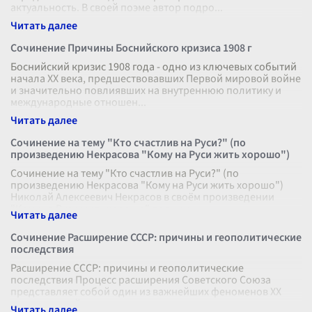
актуальность. В своей поэме автор подро
...
Сочинение Причины Боснийского кризиса 1908 г
Боснийский кризис 1908 года - одно из ключевых событий
начала XX века, предшествовавших Первой мировой войне
и значительно повлиявших на внутреннюю политику и
международные отношен
...
Сочинение на тему "Кто счастлив на Руси?" (по
произведению Некрасова "Кому на Руси жить хорошо")
Сочинение на тему "Кто счастлив на Руси?" (по
произведению Некрасова "Кому на Руси жить хорошо")
Николай Алексеевич Некрасов в своём произведении
"Кому на Руси жить хорошо" подним
...
Сочинение Расширение СССР: причины и геополитические
последствия
Расширение СССР: причины и геополитические
последствия Процесс расширения Советского Союза
представляет собой один из важнейших феноменов XX
века, который оказал значительное влия
...