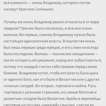
всё изменить — князь Владимир, которого потом
назовут Красное Солнышко.
Почему же князь Владимир решил отказаться от веры
предков? Причин было несколько, и все они очень
важные. Во-первых, самому Владимиру нужна была
настоящая единоличная власть. В язычестве князь
был лишь первым среди жрецов, и его слово не всегда
было последним. Волхвы — языческие священники —
могли оспорить его решения, народ мог взбунтоваться,
потому что каждый считал себя правым перед своим
божком. Владимир хотел, чтобы его власть была дана
от единого Бога, как это было в Византии или у других
сильных соседей. Во-вторых, торговля и война. Русь
торговала с разными странами, но самым богатым и
развитым соседом была Византия. Арабы и европейцы
смотрели на русских «дикарей» свысока, считая их