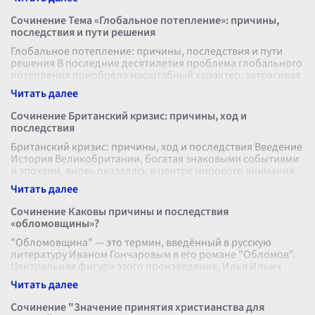
Сочинение Тема «Глобальное потепление»: причины,
последствия и пути решения
Глобальное потепление: причины, последствия и пути
решения В последние десятилетия проблема глобального
потепления приобрела масштабный характер, затрагивая
все уголки планеты. Не
...
Сочинение Британский кризис: причины, ход и
последствия
Британский кризис: причины, ход и последствия Введение
История Великобритании, богатая знаковыми событиями
и эпохами, вновь оказалась в центре мирового внимания
после возникновен
...
Сочинение Каковы причины и последствия
«обломовщины»?
"Обломовщина" — это термин, введённый в русскую
литературу Иваном Гончаровым в его романе "Обломов".
Центральная фигура этого произведения, Илья Ильич
Обломов, олицетворяет собой о
...
Сочинение "Значение принятия христианства для