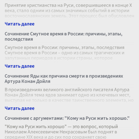
Принятие христианства на Руси, совершившееся в конце X
века, стало одним из самых значимых событий в истории
восточнославянских земель. Этот процесс был обусловлен
деятельностью ря
...
Сочинение Смутное время в России: причины, этапы,
последствия
Смутное время в России: причины, этапы, последствия
Смутное время в России – одно из самых трагических и
запутанных периодов в истории страны, которое
происходило с конца XVI до н
...
Сочинение Яды как причина смерти в произведениях
Артура Конан Дойля
В произведениях великого английского писателя Артура
Конан Дойля тема ядов занимает одно из ключевых мест,
выступая не только в качестве таинственного элемента, но
и как основного
...
Сочинение с аргументами: "Кому на Руси жить хорошо."
"Кому на Руси жить хорошо" — это вопрос, который
Николаем Алексеевичем Некрасовым был поднят в
середине XIX века и до сих пор сохраняет свою