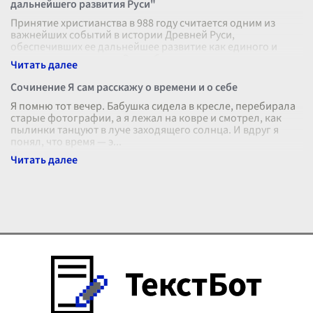
дальнейшего развития Руси"
Принятие христианства в 988 году считается одним из
важнейших событий в истории Древней Руси,
обеспечивших ее дальнейшее развитие как единого и
сильного государства. Это событие им
...
Сочинение Я сам расскажу о времени и о себе
Я помню тот вечер. Бабушка сидела в кресле, перебирала
старые фотографии, а я лежал на ковре и смотрел, как
пылинки танцуют в луче заходящего солнца. И вдруг я
понял, что время — э
...