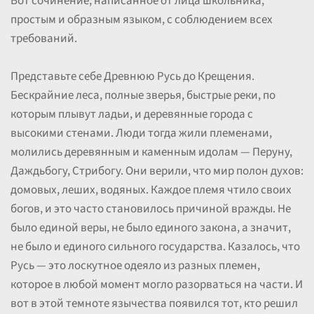
Вот сочинение, написанное от лица школьника,
простым и образным языком, с соблюдением всех
требований.
Представьте себе Древнюю Русь до Крещения.
Бескрайние леса, полные зверья, быстрые реки, по
которым плывут ладьи, и деревянные города с
высокими стенами. Люди тогда жили племенами,
молились деревянным и каменным идолам — Перуну,
Даждьбогу, Стрибогу. Они верили, что мир полон духов:
домовых, леших, водяных. Каждое племя чтило своих
богов, и это часто становилось причиной вражды. Не
было единой веры, не было единого закона, а значит,
не было и единого сильного государства. Казалось, что
Русь — это лоскутное одеяло из разных племен,
которое в любой момент могло разорваться на части. И
вот в этой темноте язычества появился тот, кто решил