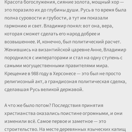
Красота богослужения, сияние золота, мощный хор —
это поразило их до глубины души. Русь в то время была
полна суровости и грубости, а тут им показали
гармонию и свет. Владимир понял: вот она, вера,
которая сможет сделать его народ добрее и
возвышеннее. И, конечно, был политический расчет.
Женившись на византийской царевне Анне, Владимир
породнился с императорами и стал на одну ступень с
самыми могущественными правителями мира.
Крещение в 988 году в Херсонесе — это был не просто
религиозный акт, а грандиозная политическая сделка,
сделавшая Русь великой державой.
А что же было потом? Последствия принятия
христианства оказались поистине огромными, и они
изменили всё. Самое первое и заметное — это
строительство. На месте деревянных языческих капищ