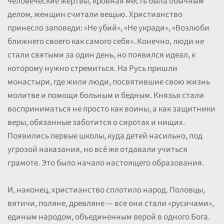
человеческие жертвы, кровная месть была обычным
делом, женщин считали вещью. Христианство
принесло заповеди: «Не убий», «Не укради», «Возлюби
ближнего своего как самого себя». Конечно, люди не
стали святыми за один день, но появился идеал, к
которому нужно стремиться. На Русь пришли
монастыри, где жили люди, посвятившие свою жизнь
молитве и помощи больным и бедным. Князья стали
восприниматься не просто как воины, а как защитники
веры, обязанные заботится о сиротах и нищих.
Появились первые школы, куда детей насильно, под
угрозой наказания, но всё же отдавали учиться
грамоте. Это было начало настоящего образования.
И, наконец, христианство сплотило народ. Половцы,
вятичи, поляне, древляне — все они стали «русичами»,
единым народом, объединенным верой в одного Бога.