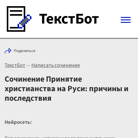
Войти с Telegram
Поделиться
Вход
ТекстБот
—
Написать сочинение
Выбрать режим
Цены
Сочинение Принятие
христианства на Руси: причины и
последствия
Нейросеть: