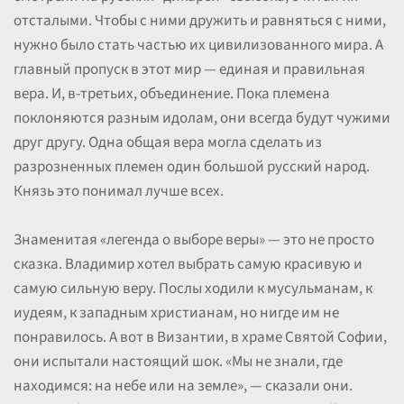
отсталыми. Чтобы с ними дружить и равняться с ними,
нужно было стать частью их цивилизованного мира. А
главный пропуск в этот мир — единая и правильная
вера. И, в-третьих, объединение. Пока племена
поклоняются разным идолам, они всегда будут чужими
друг другу. Одна общая вера могла сделать из
разрозненных племен один большой русский народ.
Князь это понимал лучше всех.
Знаменитая «легенда о выборе веры» — это не просто
сказка. Владимир хотел выбрать самую красивую и
самую сильную веру. Послы ходили к мусульманам, к
иудеям, к западным христианам, но нигде им не
понравилось. А вот в Византии, в храме Святой Софии,
они испытали настоящий шок. «Мы не знали, где
находимся: на небе или на земле», — сказали они.