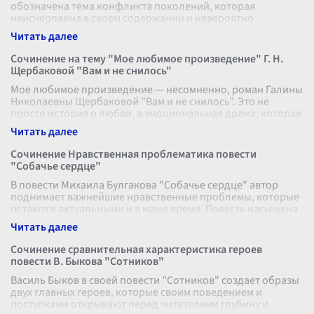
обозначена тема конфликта поколений, которая
неисчерпаема в своем содержании и невероятно
жизненна. Эта тема всегда была, есть и
...
Сочинение на тему "Мое любимое произведение" Г. Н.
Щербаковой "Вам и не снилось"
Мое любимое произведение — несомненно, роман Галины
Николаевны Щербаковой "Вам и не снилось". Это не
просто история о любви, а эмоциональная драма, которая
пронизывает всю душу сво
...
Сочинение Нравственная проблематика повести
"Собачье сердце"
В повести Михаила Булгакова "Собачье сердце" автор
поднимает важнейшие нравственные проблемы, которые
остаются актуальными и в наше время. Повесть насыщена
событиями и персонажами,
...
Сочинение сравнительная характеристика героев
повести В. Быкова "Сотников"
Василь Быков в своей повести "Сотников" создает образы
двух главных героев, которые своим поведением и
поступками открывают перед читателями глубину и