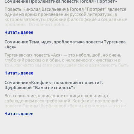
Сочинение Проблематика повести Гоголя «Портрет»
Повесть Николая Васильевича Гоголя "Портрет" является
одним из ярких произведений русской литературы, в
котором затронуты глубокие философские и социальные
проблемы. Основной пробл
...
Сочинение Тема, идея, проблематика повести Тургенева
«Ася»
Тургеневская повесть «Ася» — это небольшой, но очень
глубокий рассказ о любви, о человеческих чувствах и о
том, как часто мы сами разрушаем свою возможность быть
счастливыми. Она п
...
Сочинение «Конфликт поколений в повести Г.
Щербаковой "Вам и не снилось"»
Вот сочинение, написанное от лица школьника, с
соблюдением всех требований. Конфликт поколений в
повести Галины Щербаковой «Вам и не снилось» — это не
просто ссора родителей и дете
...