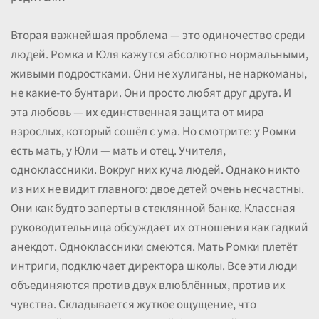
Вторая важнейшая проблема — это одиночество среди
людей. Ромка и Юля кажутся абсолютно нормальными,
живыми подростками. Они не хулиганы, не наркоманы,
не какие-то бунтари. Они просто любят друг друга. И
эта любовь — их единственная защита от мира
взрослых, который сошёл с ума. Но смотрите: у Ромки
есть мать, у Юли — мать и отец. Учителя,
одноклассники. Вокруг них куча людей. Однако никто
из них не видит главного: двое детей очень несчастны.
Они как будто заперты в стеклянной банке. Классная
руководительница обсуждает их отношения как гадкий
анекдот. Одноклассники смеются. Мать Ромки плетёт
интриги, подключает директора школы. Все эти люди
объединяются против двух влюблённых, против их
чувства. Складывается жуткое ощущение, что