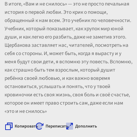
В итоге, «Вам и не снилось» — это не просто печальная
история о первой любви. Это крик о помощи,
обращенный к нам всем. Это учебник по человечности.
Учебник, который показывает, как хрупок мир юной
души, и как легко его разбить, даже не заметив этого.
Щербакова заставляет нас, читателей, посмотреть на
себя со стороны. И, может быть, когда я вырасту и у
меня будут свои дети, я вспомню эту повесть. Вспомню,
как страшно быть тем взрослым, который душит
ребёнка своей любовью, и как важно вовремя
остановиться, услышать и понять, что у твоей
кровиночки есть своя жизнь, своя боль и своё счастье,
которое он имеет право строить сам, даже если нам
«это и не снилось»
Копировать
Переписать
Дополнить