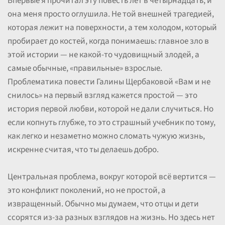
Впервые я прочитал эту повесть лет в четырнадцать, и
она меня просто оглушила. Не той внешней трагедией,
которая лежит на поверхности, а тем холодом, который
пробирает до костей, когда понимаешь: главное зло в
этой истории — не какой-то чудовищный злодей, а
самые обычные, «правильные» взрослые.
Проблематика повести Галины Щербаковой «Вам и не
снилось» на первый взгляд кажется простой — это
история первой любви, которой не дали случиться. Но
если копнуть глубже, то это страшный учебник по тому,
как легко и незаметно можно сломать чужую жизнь,
искренне считая, что ты делаешь добро.
Центральная проблема, вокруг которой всё вертится —
это конфликт поколений, но не простой, а
извращенный. Обычно мы думаем, что отцы и дети
ссорятся из-за разных взглядов на жизнь. Но здесь нет