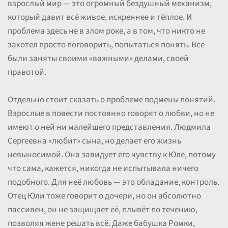
взрослый мир — это огромный бездушный механизм,
который давит всё живое, искреннее и тёплое. И
проблема здесь не в злом роке, а в том, что никто не
захотел просто поговорить, попытаться понять. Все
были заняты своими «важными» делами, своей
правотой.
Отдельно стоит сказать о проблеме подмены понятий.
Взрослые в повести постоянно говорят о любви, но не
имеют о ней ни малейшего представления. Людмила
Сергеевна «любит» сына, но делает его жизнь
невыносимой. Она завидует его чувству к Юле, потому
что сама, кажется, никогда не испытывала ничего
подобного. Для неё любовь — это обладание, контроль.
Отец Юли тоже говорит о дочери, но он абсолютно
пассивен, он не защищает её, плывёт по течению,
позволяя жене решать всё. Даже бабушка Ромки,