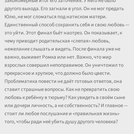
закономерный итог его заточения. У него не было
другого выхода. Его загнали в угол. Он не мог предать
Юлю, не мог сломаться под натиском матери.
Единственный способ сохранить себя и свою любовь —
это уйти. Этот финал бьёт наотрез. Он показывает, к
чему приводит родительская «слепая» любовь,
нежелание слышать и видеть. После финала уже не
важно, выживет Ромка или нет. Важно, что мир
взрослых совершил непоправимое. Он уничтожил то
прекрасное и хрупкое, что должно было цвести.
Проблематика повести не даёт готовых ответов, она
ставит страшные вопросы. Как не превратить свою
любовь к ребёнку в тюрьму? Как увидеть в своём сыне
или дочери личность, а не собственность? И главное —
стоит ли любое послушание и «правильная жизнь»
того, чтобы ради неё убить душу другого человека?