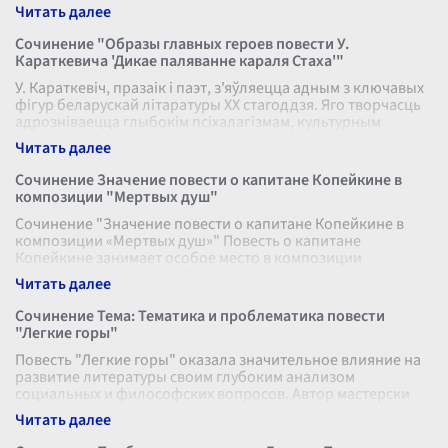
сложность человеческой натуры
...
Сочинение "Образы главных героев повести У.
Караткевича 'Дикае паляванне караля Стаха'"
У. Караткевіч, празаік і паэт, з'яўляецца адным з ключавых
фігур беларускай літаратуры XX стагоддзя. Яго творчасць
адрозніваецца глыбокім псіхалагізмам, культурным
спадчынай і філа
...
Сочинение Значение повести о капитане Копейкине в
композиции "Мертвых душ"
Сочинение "Значение повести о капитане Копейкине в
композиции «Мертвых душ»" Повесть о капитане
Копейкине занимает особое место в композиции
произведения Николая Васильевича Гогол
...
Сочинение Тема: Тематика и проблематика повести
"Легкие горы"
Повесть "Легкие горы" оказала значительное влияние на
развитие литературы своим глубоким анализом
социальных и философских вопросов. Автор мастерски
воссоздает атмосферу провинциал
...