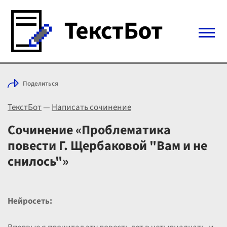
Войти с Telegram
Поделиться
Вход
ТекстБот
—
Написать сочинение
Выбрать режим
Цены
Сочинение «Проблематика
повести Г. Щербаковой "Вам и не
снилось"»
Нейросеть: