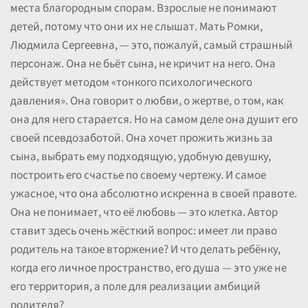
места благородным спорам. Взрослые не понимают
детей, потому что они их не слышат. Мать Ромки,
Людмила Сергеевна, — это, пожалуй, самый страшный
персонаж. Она не бьёт сына, не кричит на него. Она
действует методом «тонкого психологического
давления». Она говорит о любви, о жертве, о том, как
она для него старается. Но на самом деле она душит его
своей псевдозаботой. Она хочет прожить жизнь за
сына, выбрать ему подходящую, удобную девушку,
построить его счастье по своему чертежу. И самое
ужасное, что она абсолютно искренна в своей правоте.
Она не понимает, что её любовь — это клетка. Автор
ставит здесь очень жёсткий вопрос: имеет ли право
родитель на такое вторжение? И что делать ребёнку,
когда его личное пространство, его душа — это уже не
его территория, а поле для реализации амбиций
родителя?