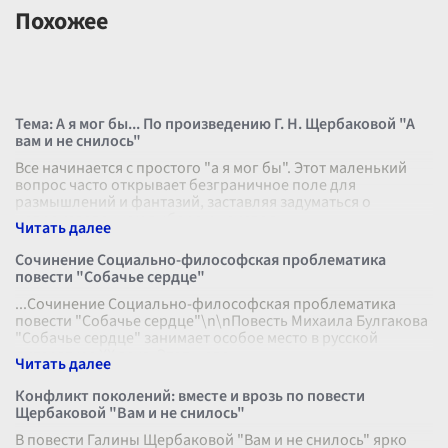
Похожее
Тема: А я мог бы... По произведению Г. Н. Щербаковой "А
вам и не снилось"
Все начинается с простого "а я мог бы". Этот маленький
вопрос часто открывает безграничное поле для
размышлений и фантазий, заставляя задуматься о
непроизведенном выборе и неисполь
...
Сочинение Социально-философская проблематика
повести "Собачье сердце"
...Сочинение Социально-философская проблематика
повести "Собачье сердце"\n\nПовесть Михаила Булгакова
"Собачье сердце" занимает особое место в русской
литературе XX века. Этот шеде
...
Конфликт поколений: вместе и врозь по повести
Щербаковой "Вам и не снилось"
В повести Галины Щербаковой "Вам и не снилось" ярко