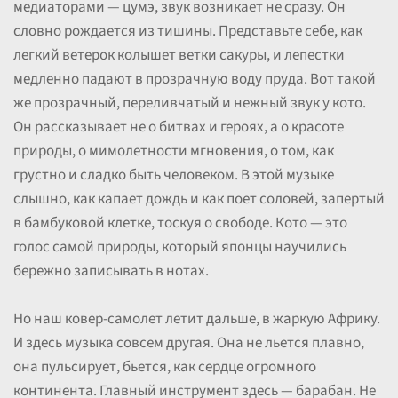
медиаторами — цумэ, звук возникает не сразу. Он
словно рождается из тишины. Представьте себе, как
легкий ветерок колышет ветки сакуры, и лепестки
медленно падают в прозрачную воду пруда. Вот такой
же прозрачный, переливчатый и нежный звук у кото.
Он рассказывает не о битвах и героях, а о красоте
природы, о мимолетности мгновения, о том, как
грустно и сладко быть человеком. В этой музыке
слышно, как капает дождь и как поет соловей, запертый
в бамбуковой клетке, тоскуя о свободе. Кото — это
голос самой природы, который японцы научились
бережно записывать в нотах.
Но наш ковер-самолет летит дальше, в жаркую Африку.
И здесь музыка совсем другая. Она не льется плавно,
она пульсирует, бьется, как сердце огромного
континента. Главный инструмент здесь — барабан. Не