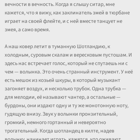
вечности в вечность. Когда я слышу ситар, мне
кажется, что я вижу, как заклинатель змей в тюрбане
играет на своей флейте, и с ней вместе танцует не
змея, а само время.
А наш ковер летит в туманную Шотландию, к
холодным, суровым скалам и вересковым пустошам. И
здесь нас встречает голос, который не спутаешь ни с
чем — волынка. Это очень странный инструмент. У неё
есть мешок из козьей шкуры, в который музыкант
загоняет воздух, и несколько трубок. Одна трубка —
для мелодии, её называют чантер, а остальные —
бурдоны, они издают одну и ту же монотонную ноту,
гудящую внизу. Звук у волынки пронзительный,
громкий, немного гортанный и невероятно
трогательный. Когда шотландец в килте, надев
волынку, начинает играть, кажется, что оживают