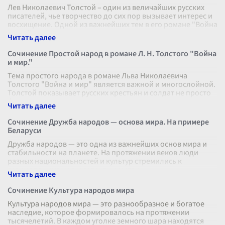
Лев Николаевич Толстой – один из величайших русских
писателей, чье творчество до сих пор вызывает интерес и
восхищение. Одной из важнейших тем в его романе "Война
и мир" является с
...
Сочинение Простой народ в романе Л. Н. Толстого "Война
и мир."
Тема простого народа в романе Льва Николаевича
Толстого "Война и мир" является важной и многослойной.
Толстой показывает русских крестьян и солдат не просто
фоном для аристократиче
...
Сочинение Дружба народов — основа мира. На примере
Беларуси
Дружба народов — это одна из важнейших основ мира и
стабильности на планете. На протяжении веков люди
разных национальностей и культур стремились к
взаимопониманию и сотрудничеству
...
Сочинение Культура народов мира
Культура народов мира — это разнообразное и богатое
наследие, которое формировалось на протяжении
тысячелетий. В каждом уголке земного шара находятся