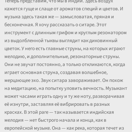
Теперь представим, что мы в Индии. Здесь воздух
кажется гуще и слаще от ароматов специй и цветов. И
музыка здесь такая же — замысловатая, пряная и
бесконечная. Я хочу рассказать о ситаре. Этот
инструмент с длинным грифом и круглым резонатором
из выдолбленной тыквы выглядит как диковинный
цветок. У него есть главные струны, на которых играют
мелодию, и дополнительные, резонаторные струны.
Они не звучат постоянно, а только откликаются, когда
играет основная струна, создавая волшебное,
мерцающее эхо. Звук ситара завораживает. Он похож
на медитацию, на попытку уловить вечность. Музыкант
может часами играть одну и ту же ноту, разворачивая
её изнутри, заставляя её вибрировать в разных
красках. В этой раге — так называется индийская
мелодия — нет быстрого начала и конца, как в
европейской музыке. Она — как река, которая течет из