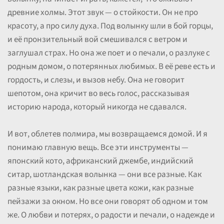
древние холмы. Этот звук — о стойкости. Он не про
красоту, а про силу духа. Под волынку шли в бой горцы,
и её пронзительный вой смешивался с ветром и
заглушал страх. Но она же поет и о печали, о разлуке с
родным домом, о потерянных любимых. В её реве есть и
гордость, и слезы, и вызов небу. Она не говорит
шепотом, она кричит во весь голос, рассказывая
историю народа, который никогда не сдавался.
И вот, облетев полмира, мы возвращаемся домой. И я
понимаю главную вещь. Все эти инструменты —
японский кото, африканский джембе, индийский
ситар, шотландская волынка — они все разные. Как
разные языки, как разные цвета кожи, как разные
пейзажи за окном. Но все они говорят об одном и том
же. О любви и потерях, о радости и печали, о надежде и