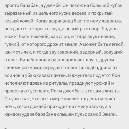
просто барабан, а джембе. Он похож на большой кубок,
вырезанный из цельного куска дерева и покрытый
козьей кожей. Когда африканец бьет по нему ладонью,
рождается не просто звук, а целый разговор. Ладонь
может быть тяжелой, как слон, и тогда звук низкий,
гулкий, от которого дрожит земля. А может быть легкой,
как мотылек, и тогда звук звонкий, задорный, зовущий
в пляс. Барабанщики разговаривают друг с другом
своими ритмами, передают новости, подбадривают
воинов и убаюкивают детей. В джунглях под этот бой
исполняют древние ритуалы, празднуют урожай и
провожают усопших. Ритм джембе — это сама жизнь.
Он учит нас, что все в мире циклично: день сменяет
ночь, сезон дождей приходит на смену засухе, а в
каждом ударе барабана слышен пульс самой Земли.