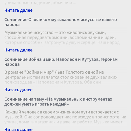
уникальные традиции, обычаи и
...
Сочинение О великом музыкальном искусстве нашего
народа
Музыкальное искусство — это живопись звуками,
способная передавать эмоции, воспоминания и идеи,
которые способны затронуть душу и сердце. Наш народ
издавна славился богатством свои
...
Сочинение Война и мир: Наполеон и Кутузов, героизм
народа
В романе "Война и мир" Льва Толстого одной из
центральных тем является столкновение двух великих
полководцев – Наполеона и Кутузова. Оба они
представляют разные подходы к ведению в
...
Сочинение на тему «На музыкальных инструментах
должен уметь играть каждый»
Каждый человек в своем жизненном пути встречается с
музыкой. Она сопровождает нас повсюду: в транспорте, на
улице, дома, в магазинах и даже на работе. Музыка имеет
удивительную спо
...