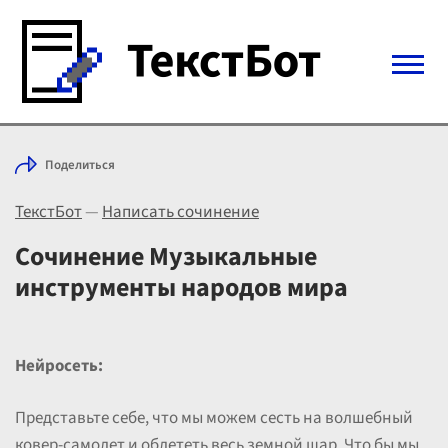
Войти с Telegram
Поделиться
Вход
ТекстБот
—
Написать сочинение
Выбрать режим
Цены
Сочинение Музыкальные
инструменты народов мира
Нейросеть:
Представьте себе, что мы можем сесть на волшебный
ковер-самолет и облететь весь земной шар. Что бы мы