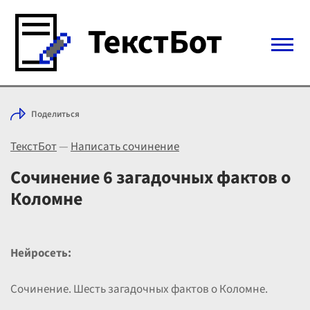
Войти с Telegram
Поделиться
Вход
ТекстБот
—
Написать сочинение
Выбрать режим
Цены
Сочинение 6 загадочных фактов о
Коломне
Нейросеть:
Сочинение. Шесть загадочных фактов о Коломне.