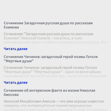
Сочинение Загадочная русская душа по рассказам
Екимова
Сочинение "Загадочная русская душа по рассказам
Екимова" Николай Екимов – писатель, в чьих
произведениях ярко и глубоко отражена русская душа. Его
рассказы, полные метафор и скрыт
...
Сочинение Чичиков: загадочный герой поэмы Гоголя
"Мертвые души"
Сочинение Чичиков: загадочный герой поэмы Гоголя
"Мертвые души" "Мертвые души" - одно из величайших
произведений русской литературы, написанное Николаем
Васильевичем Гоголем. Цент
...
Сочинение об интересном факте из жизни Николая
Амосова
Николай Михайлович Амосов — это имя хорошо известно
каждому, кто интересуется историей медицинских
достижений и научных исследований в России. Его вклад в