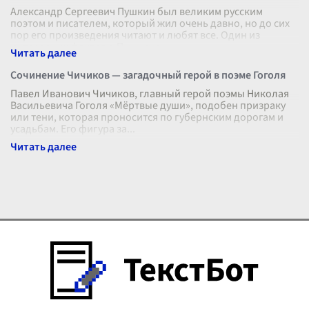
Александр Сергеевич Пушкин был великим русским
поэтом и писателем, который жил очень давно, но до сих
пор его произведения читают и любят все. Один из
интересных фактов о Пушкине —
...
Сочинение Чичиков — загадочный герой в поэме Гоголя
Павел Иванович Чичиков, главный герой поэмы Николая
Васильевича Гоголя «Мёртвые души», подобен призраку
или тени, которая проносится по губернским дорогам и
усадьбам. Его фигура за
...