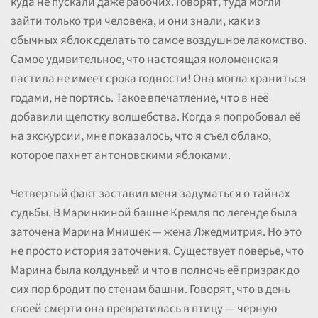
куда не пускали даже рабочих. Говорят, туда могли
зайти только три человека, и они знали, как из
обычных яблок сделать то самое воздушное лакомство.
Самое удивительное, что настоящая коломенская
пастила не имеет срока годности! Она могла храниться
годами, не портясь. Такое впечатление, что в неё
добавили щепотку волшебства. Когда я попробовал её
на экскурсии, мне показалось, что я съел облако,
которое пахнет антоновскими яблоками.
Четвертый факт заставил меня задуматься о тайнах
судьбы. В Маринкиной башне Кремля по легенде была
заточена Марина Мнишек — жена Лжедмитрия. Но это
не просто история заточения. Существует поверье, что
Марина была колдуньей и что в полночь её призрак до
сих пор бродит по стенам башни. Говорят, что в день
своей смерти она превратилась в птицу — черную