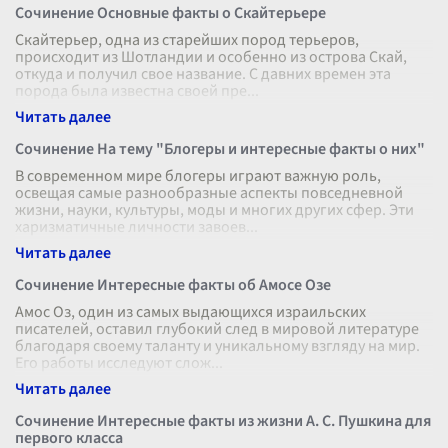
Сочинение Основные факты о Скайтерьере
Скайтерьер, одна из старейших пород терьеров,
происходит из Шотландии и особенно из острова Скай,
откуда и получил свое название. С давних времен эта
порода была известна своей пре
...
Сочинение На тему "Блогеры и интересные факты о них"
В современном мире блогеры играют важную роль,
освещая самые разнообразные аспекты повседневной
жизни, науки, культуры, моды и многих других сфер. Эти
харизматичные личности завоев
...
Сочинение Интересные факты об Амосе Озе
Амос Оз, один из самых выдающихся израильских
писателей, оставил глубокий след в мировой литературе
благодаря своему таланту и уникальному взгляду на мир.
Его работы исследуют слож
...
Сочинение Интересные факты из жизни А. С. Пушкина для
первого класса