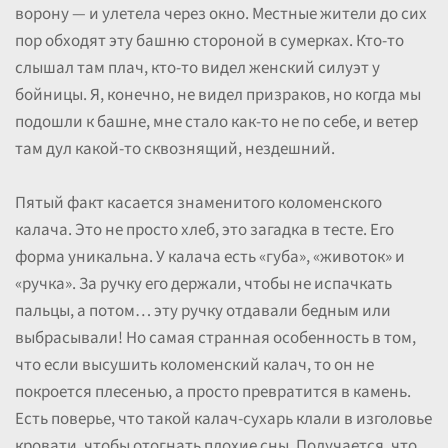
ворону — и улетела через окно. Местные жители до сих
пор обходят эту башню стороной в сумерках. Кто-то
слышал там плач, кто-то видел женский силуэт у
бойницы. Я, конечно, не видел призраков, но когда мы
подошли к башне, мне стало как-то не по себе, и ветер
там дул какой-то сквознящий, нездешний.
Пятый факт касается знаменитого коломенского
калача. Это не просто хлеб, это загадка в тесте. Его
форма уникальна. У калача есть «губа», «животок» и
«ручка». За ручку его держали, чтобы не испачкать
пальцы, а потом… эту ручку отдавали бедным или
выбрасывали! Но самая странная особенность в том,
что если высушить коломенский калач, то он не
покроется плесенью, а просто превратится в камень.
Есть поверье, что такой калач-сухарь клали в изголовье
кровати, чтобы отогнать плохие сны. Получается, что