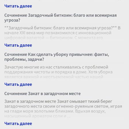
развитие хирургии и карди
...
Сочинение Загадочный биткоин: благо или всемирная
угроза?
**Загадочный биткоин: благо или всемирная угроза?** В
начале XXI века мир познакомился с инновационной
цифровой валютой — биткоином. С момента его
появления, биткоин вызвал огромн
...
Сочинение Как сделать уборку привычнее: факты,
проблемы, задачи?
Зачастую многие из нас сталкивались с проблемой
поддержания чистоты и порядка в доме. Хотя уборка
является важной и неотъемлемой частью нашей
повседневной жизни, для многих она ост
...
Сочинение Закат в загадочном месте
Закат в загадочном месте Закат омывает тихий берег
загадочного места своим огненно-румяным светом, играя
на глади моря золотыми бликами. Вдыхая воздух,
насыщенный ароматом соли и
...