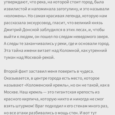
утверждают, что река, на которой стоит город, была
извилистой и напоминала загогулину, и это называли
«коломень». Но самая красивая легенда, которую нам
рассказала экскурсовод, гласит, что великий князь
Дмитрий Донской заблудился в этих лесах, и, чтобы
выйти к людям, он пошел по следам неведомого зверя.
А следы те заканчивались у реки, где и основали город.
Эта тайна имени витает над Коломной, как утренний
туман над Москвой-рекой.
Второй факт заставил меня поверить в чудеса.
Оказывается, в центре города есть место, которое
называют «Коломенский кремль», но он не такой, как в
Москве. Наш кремль — это гигантская крепость из
красного кирпича, которую никто и никогда не смог
взять штурмом! Враг подходил к его стенам много раз,
но все атаки разбивались о мощь стен. И вот тут