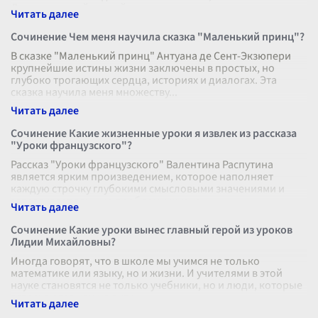
Для меня такой книгой ста
...
Сочинение Чем меня научила сказка "Маленький принц"?
В сказке "Маленький принц" Антуана де Сент-Экзюпери
крупнейшие истины жизни заключены в простых, но
глубоко трогающих сердца, историях и диалогах. Эта
сказка научила меня множеству
...
Сочинение Какие жизненные уроки я извлек из рассказа
"Уроки французского"?
Рассказ "Уроки французского" Валентина Распутина
является ярким произведением, которое наполняет
каждую строчку глубокими смысловыми значениями и
затрагивает важные проблемы жизнен
...
Сочинение Какие уроки вынес главный герой из уроков
Лидии Михайловны?
Иногда говорят, что в школе мы учимся не только
математике или языку, но и жизни. И учителями в этой
науке становятся не только учебники, но и люди, которые
встречаются нам на пути
...