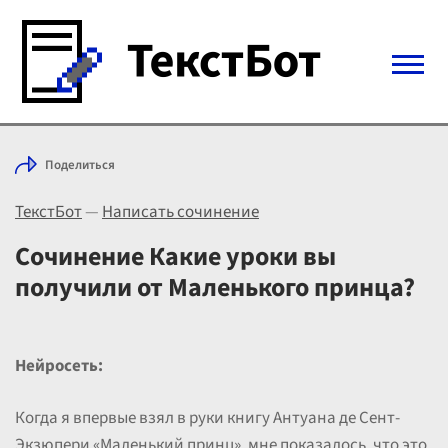
Войти с Telegram
Поделиться
Вход
ТекстБот
—
Написать сочинение
Выбрать режим
Цены
Сочинение Какие уроки вы
получили от Маленького принца?
Нейросеть:
Когда я впервые взял в руки книгу Антуана де Сент-
Экзюпери «Маленький принц», мне показалось, что это