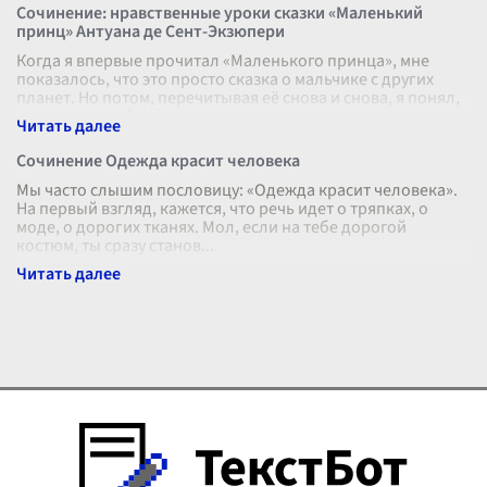
Сочинение: нравственные уроки сказки «Маленький
принц» Антуана де Сент-Экзюпери
Когда я впервые прочитал «Маленького принца», мне
показалось, что это просто сказка о мальчике с других
планет. Но потом, перечитывая её снова и снова, я понял,
что Антуан де Сент-
...
Сочинение Одежда красит человека
Мы часто слышим пословицу: «Одежда красит человека».
На первый взгляд, кажется, что речь идет о тряпках, о
моде, о дорогих тканях. Мол, если на тебе дорогой
костюм, ты сразу станов
...