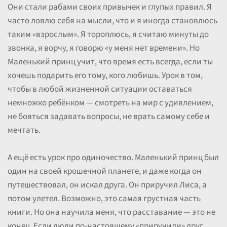
Они стали рабами своих привычек и глупых правил. Я
часто ловлю себя на мысли, что и я иногда становлюсь
таким «взрослым». Я тороплюсь, я считаю минуты до
звонка, я ворчу, я говорю «у меня нет времени». Но
Маленький принц учит, что время есть всегда, если ты
хочешь подарить его тому, кого любишь. Урок в том,
чтобы в любой жизненной ситуации оставаться
немножко ребёнком — смотреть на мир с удивлением,
не бояться задавать вопросы, не врать самому себе и
мечтать.
А ещё есть урок про одиночество. Маленький принц был
один на своей крошечной планете, и даже когда он
путешествовал, он искал друга. Он приручил Лиса, а
потом улетел. Возможно, это самая грустная часть
книги. Но она научила меня, что расставание — это не
конец. Если люди по-настоящему «приручили» друг