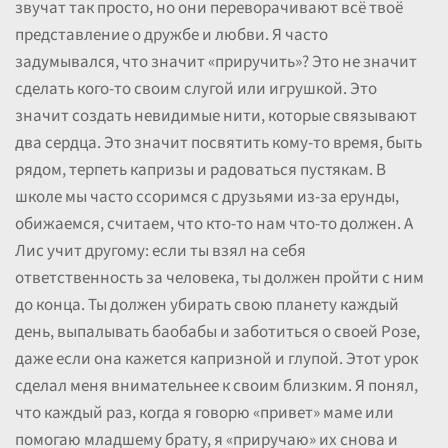
звучат так просто, но они переворачивают всё твоё
представление о дружбе и любви. Я часто
задумывался, что значит «приручить»? Это не значит
сделать кого-то своим слугой или игрушкой. Это
значит создать невидимые нити, которые связывают
два сердца. Это значит посвятить кому-то время, быть
рядом, терпеть капризы и радоваться пустякам. В
школе мы часто ссоримся с друзьями из-за ерунды,
обижаемся, считаем, что кто-то нам что-то должен. А
Лис учит другому: если ты взял на себя
ответственность за человека, ты должен пройти с ним
до конца. Ты должен убирать свою планету каждый
день, выпалывать баобабы и заботиться о своей Розе,
даже если она кажется капризной и глупой. Этот урок
сделал меня внимательнее к своим близким. Я понял,
что каждый раз, когда я говорю «привет» маме или
помогаю младшему брату, я «приручаю» их снова и