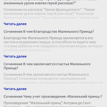
жизненные уроки извлек герой рассказа?"
Сочинение по рассказу "Уроки французского": "Какие
жизненные уроки извлек герой рассказа?" В рассказе
Валентина Распутина "Уроки французского" перед нами
предстает сложный и много
...
Сочинение В чем благородство Маленького Принца?
Благородство Маленького Принца заключается в его
чистом и искреннем сердце, в способности видеть мир
глазами ребенка и не придавать значения вещам, которые
для большинства взрослых
...
Сочинение В чем заключается счастье Маленького
Принца?
Сочинение В чем заключается счастье Маленького
Принца? Сочинение начинается с воспоминаний
взрослого человека, который размышляет о своем детстве
и о том, что он потерял, повзросл
...
Сочинение Чему учит произведение «Маленький принц»?
Произведение "Маленький принц" Антуана де Сент-