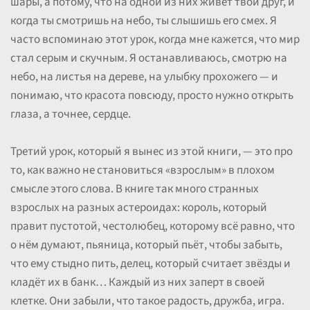
шары, а потому, что на одной из них живёт твой друг, и
когда ты смотришь на небо, ты слышишь его смех. Я
часто вспоминаю этот урок, когда мне кажется, что мир
стал серым и скучным. Я останавливаюсь, смотрю на
небо, на листья на дереве, на улыбку прохожего — и
понимаю, что красота повсюду, просто нужно открыть
глаза, а точнее, сердце.
Третий урок, который я вынес из этой книги, — это про
то, как важно не становиться «взрослым» в плохом
смысле этого слова. В книге так много странных
взрослых на разных астероидах: король, который
правит пустотой, честолюбец, которому всё равно, что
о нём думают, пьяница, который пьёт, чтобы забыть,
что ему стыдно пить, делец, который считает звёзды и
кладёт их в банк… Каждый из них заперт в своей
клетке. Они забыли, что такое радость, дружба, игра.