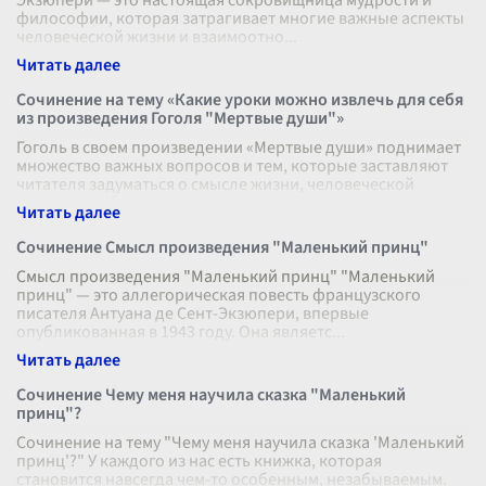
Экзюпери — это настоящая сокровищница мудрости и
философии, которая затрагивает многие важные аспекты
человеческой жизни и взаимоотно
...
Сочинение на тему «Какие уроки можно извлечь для себя
из произведения Гоголя "Мертвые души"»
Гоголь в своем произведении «Мертвые души» поднимает
множество важных вопросов и тем, которые заставляют
читателя задуматься о смысле жизни, человеческой
природе и обществе в целом
...
Сочинение Смысл произведения "Маленький принц"
Смысл произведения "Маленький принц" "Маленький
принц" — это аллегорическая повесть французского
писателя Антуана де Сент-Экзюпери, впервые
опубликованная в 1943 году. Она являетс
...
Сочинение Чему меня научила сказка "Маленький
принц"?
Сочинение на тему "Чему меня научила сказка 'Маленький
принц'?" У каждого из нас есть книжка, которая
становится навсегда чем-то особенным, незабываемым.