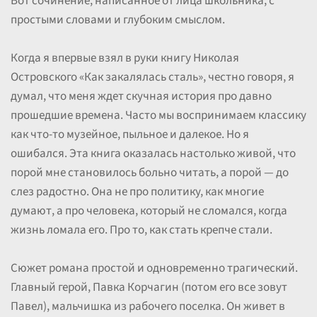
Вот сочинение, написанное от лица школьника, с
простыми словами и глубоким смыслом.
Когда я впервые взял в руки книгу Николая
Островского «Как закалялась сталь», честно говоря, я
думал, что меня ждет скучная история про давно
прошедшие времена. Часто мы воспринимаем классику
как что-то музейное, пыльное и далекое. Но я
ошибался. Эта книга оказалась настолько живой, что
порой мне становилось больно читать, а порой — до
слез радостно. Она не про политику, как многие
думают, а про человека, который не сломался, когда
жизнь ломала его. Про то, как стать крепче стали.
Сюжет романа простой и одновременно трагический.
Главный герой, Павка Корчагин (потом его все зовут
Павел), мальчишка из рабочего поселка. Он живет в