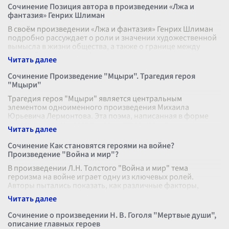
Сочинение Позиция автора в произведении «Лжа и
фантазия» Генрих Шлиман
В своём произведении «Лжа и фантазия» Генрих Шлиман
подробно рассуждает о роли и значении художественной
вымысла в жизни общества, а также о границе между
правдой и вымыслом. Автор
...
Сочинение Произведение "Мцыри". Трагедия героя
"Мцыри"
Трагедия героя "Мцыри" является центральным
элементом одноименного произведения Михаила
Юрьевича Лермонтова. Эта поэма, написанная в форме
исповеди, раскрывает перед читателем внут
...
Сочинение Как становятся героями на войне?
Произведение "Война и мир"?
В произведении Л.Н. Толстого "Война и мир" тема
героизма на войне играет одну из ключевых ролей.
Авторы пытались показать, как различные факторы,
внутренние и внешние, влияют на ст
...
Сочинение о произведении Н. В. Гоголя "Мертвые души",
описание главных героев