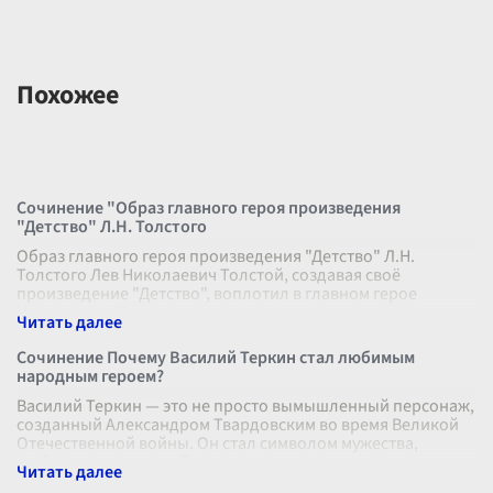
Похожее
Сочинение "Образ главного героя произведения
"Детство" Л.Н. Толстого
Образ главного героя произведения "Детство" Л.Н.
Толстого Лев Николаевич Толстой, создавая своё
произведение "Детство", воплотил в главном герое
Николеньке Иртеньеве целую палитру
...
Сочинение Почему Василий Теркин стал любимым
народным героем?
Василий Теркин — это не просто вымышленный персонаж,
созданный Александром Твардовским во время Великой
Отечественной войны. Он стал символом мужества,
стойкости и народной мудрост
...