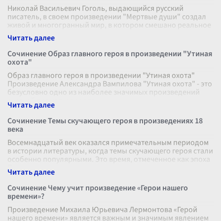
Николай Васильевич Гоголь, выдающийся русский
писатель, в своем произведении "Мертвые души" создал
живой и многогранный мир, в котором смешано реальное
с фантастическим, комическое
...
Сочинение Образ главного героя в произведении "Утиная
охота"
Образ главного героя в произведении "Утиная охота"
Произведение Александра Вампилова "Утиная охота" - это
безусловно одно из наиболее значимых произведений
русской драматургии вто
...
Сочинение Темы скучающего героя в произведениях 18
века
Восемнадцатый век оказался примечательным периодом
в истории литературы, когда темы скучающего героя стали
особенно популярными. Это время, отмеченное как эпоха
Просвещения, характ
...
Сочинение Чему учит произведение «Герои нашего
времени»?
Произведение Михаила Юрьевича Лермонтова «Герой
нашего времени» является важным и значимым явлением