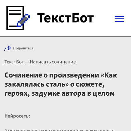
Войти с Telegram
Поделиться
Вход
ТекстБот
—
Написать сочинение
Выбрать режим
Цены
Сочинение о произведении «Как
закалялась сталь» о сюжете,
героях, задумке автора в целом
Нейросеть: