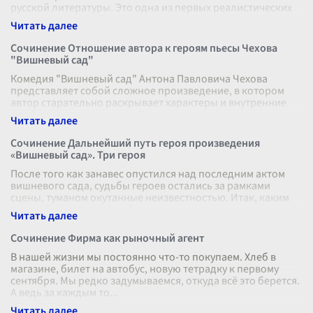
русской литературы. Это одна из первых реалистических
повестей в русской литерат
...
Сочинение Отношение автора к героям пьесы Чехова
"Вишневый сад"
Комедия "Вишневый сад" Антона Павловича Чехова
представляет собой сложное произведение, в котором
автор старательно раскрывает характеры и внутренние
конфликты своих героев. В кажд
...
Сочинение Дальнейший путь героя произведения
«Вишневый сад». Три героя
После того как занавес опустился над последним актом
вишневого сада, судьбы героев остались за рамками
сцены, туманом окутанные неизвестностью. Итак, каким
может быть дальнейший пу
...
Сочинение Фирма как рыночный агент
В нашей жизни мы постоянно что-то покупаем. Хлеб в
магазине, билет на автобус, новую тетрадку к первому
сентября. Мы редко задумываемся, откуда всё это берется.
А ведь за каждым то
...