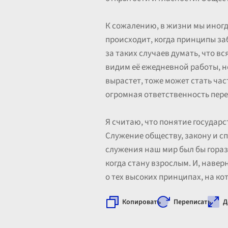
К сожалению, в жизни мы иногд
происходит, когда принципы заб
за таких случаев думать, что в
видим её ежедневной работы, н
вырастет, тоже может стать час
огромная ответственность перед
Я считаю, что понятие государс
Служение обществу, закону и спр
служения наш мир был бы горазд
когда стану взрослым. И, навер
о тех высоких принципах, на ко
Копировать
Переписать
Д