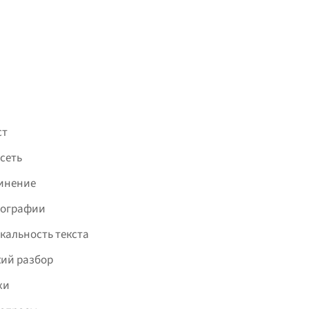
ст
сеть
инение
фографии
кальность текста
ий разбор
хи