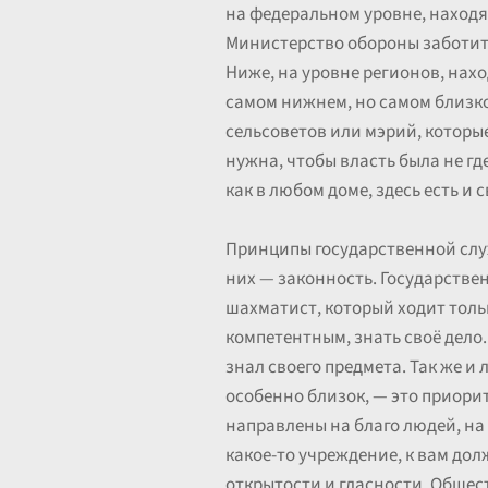
на федеральном уровне, находя
Министерство обороны заботитс
Ниже, на уровне регионов, нах
самом нижнем, но самом близк
сельсоветов или мэрий, которые
нужна, чтобы власть была не гд
как в любом доме, здесь есть и
Принципы государственной служ
них — законность. Государствен
шахматист, который ходит тол
компетентным, знать своё дело.
знал своего предмета. Так же и
особенно близок, — это приори
направлены на благо людей, на 
какое-то учреждение, к вам дол
открытости и гласности. Общест