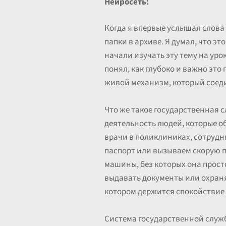
Нейросеть:
Когда я впервые услышал слова
папки в архиве. Я думал, что э
начали изучать эту тему на уро
понял, как глубоко и важно это 
живой механизм, который соеди
Что же такое государственная 
деятельность людей, которые о
врачи в поликлиниках, сотрудни
паспорт или вызываем скорую п
машины, без которых она просто
выдавать документы или охраня
котором держится спокойствие 
Система государственной службы