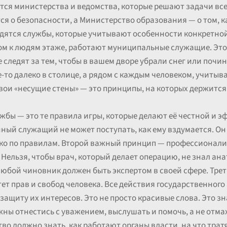
тся министерства и ведомства, которые решают задачи вс
я о безопасности, а Министерство образования — о том, к
одятся службы, которые учитывают особенности конкретной
ом к людям этаже, работают муниципальные служащие. Это
 следят за тем, чтобы в вашем дворе убрали снег или почи
е-то далеко в столице, а рядом с каждым человеком, учитыв
 свои «несущие стены» — это принципы, на которых держится
бы — это те правила игры, которые делают её честной и 
ный служащий не может поступать, как ему вздумается. Он д
ько по правилам. Второй важный принцип — профессионал
 Нельзя, чтобы врач, который делает операцию, не знал ан
 любой чиновник должен быть экспертом в своей сфере. Тре
тет прав и свобод человека. Все действия государственног
защиту их интересов. Это не просто красивые слова. Это зна
жны отнестись с уважением, выслушать и помочь, а не отма
во должно знать, как работают органы власти, на что трат