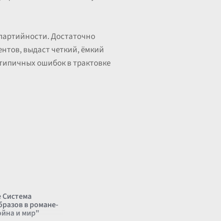
партийности. Достаточно
нтов, выдаст четкий, ёмкий
 типичных ошибок в трактовке
 Система
бразов в романе-
ойна и мир"