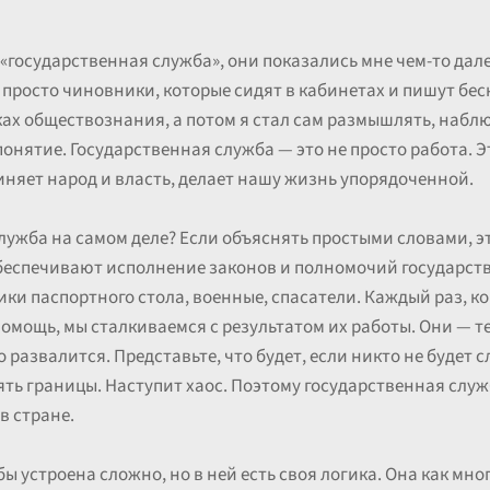
 «государственная служба», они показались мне чем-то дал
то просто чиновники, которые сидят в кабинетах и пишут бе
ках обществознания, а потом я стал сам размышлять, наблю
понятие. Государственная служба — это не просто работа. Э
няет народ и власть, делает нашу жизнь упорядоченной.
служба на самом деле? Если объяснять простыми словами, 
беспечивают исполнение законов и полномочий государств
ки паспортного стола, военные, спасатели. Каждый раз, ко
омощь, мы сталкиваемся с результатом их работы. Они — 
 развалится. Представьте, что будет, если никто не будет с
ть границы. Наступит хаос. Поэтому государственная служ
в стране.
 устроена сложно, но в ней есть своя логика. Она как мно