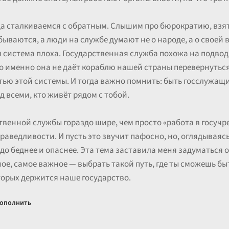
а сталкиваемся с обратным. Слышим про бюрократию, взят
ываются, а люди на службе думают не о народе, а о своей 
ся система плоха. Государственная служба похожа на подвод
о именно она не даёт кораблю нашей страны перевернуться.
тью этой системы. И тогда важно помнить: быть госслужащи
 всеми, кто живёт рядом с тобой.
твенной службы гораздо шире, чем просто «работа в госучр
аведливости. И пусть это звучит пафосно, но, оглядываясь в
о беднее и опаснее. Эта тема заставила меня задуматься о 
ное, самое важное — выбрать такой путь, где ты сможешь б
торых держится наше государство.
ополнить