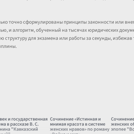
олько точно сформулированы принципы законности или вне
ью, и алгоритм, обученный на тысячах юридических докуме
ую структуру для экзамена или работы за секунды, избежав
иплины.
век и государственная
Сочинение «Истинная и
Сочинение
ма в рассказе В. С.
мнимая красота в системе
женских о
нина "Кавказский
женских нравов» по роману
эпопее "В