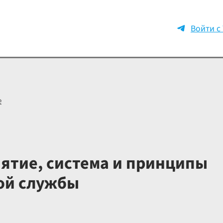
Войти с
е
ятие, система и принципы
ой службы