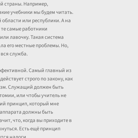
ей страны. Например,
акие учебники мы будем читать.
 области или республики. А на
 те самые работники
нили лавочку. Такая система
ала его местные проблемы. Но,
 вся служба.
эффективной. Самый главный из
ействует строго по закону, как
изм. Служащий должен быть
атомии, или чтобы учитель не
тий принцип, который мне
о аппарата должны быть
чит, что, когда вы приходите в
хнуться. Есть ещё принцип
ятся налоги.