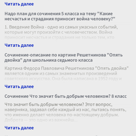
наказание» Федора Михайловича До
...
Надо план для сочинения 5 класса на тему "Какие
несчастья и страдания приносит война человеку?"
1. Введение Война - одно из самых ужасных событий,
которые могут произойти с человечеством. Война
приносит несчастья и страдания не только тем, кто
находится на передовой, но и г
...
Сочинение-описание по картине Решетникова "Опять
двойка" для школьника седьмого класса
Картина Федора Павловича Решетникова "Опять двойка"
является одним из самых знаменитых произведений
советского искусства. Она была написана в 1952 году и
привлекает внимание своей
...
Сочинение Что значит быть добрым человеком? 8 класс
Что значит быть добрым человеком? Этот вопрос,
наверняка, задавал себе каждый из нас, пытаясь понять,
что именно делает человека по-настоящему добрым.
Доброта — это одно из важнейш
...