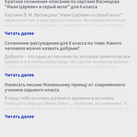
Краткое сочинение-описание по картине Васнецова
"Иван Царевич и серый волк" для 4 класса
Картина В. М. Васнецова "Иван Царевич и серый волк"
переносит нас в мир русских сказок. На переднем плане
мы видим Иван Царевича, сидящего на большом сером
волке. Он крепко держитс
...
Сочинение-рассуждение для 8 класса по теме: Какого
человека можно назвать добрым?
Доброта – это одно из тех качеств, которые ценятся во все
времена и в любых культурах. Но какого человека можно
назвать добрым? Ответ на этот вопрос, казалось бы,
прост, но при бол
...
Написать письмо Маленькому принцу от современного
ученика седьмого класса
Я пишу тебе из очень далекого времени и из очень
большого города. Меня зовут… впрочем, это неважно. Я
просто ученик седьмого класса. Сижу сейчас за столом, за
окном шумит трасса, а
...