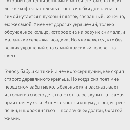
который пахнет пирожками и мятой. Летом она носит
легкие кофты пастельных тонов и юбки до колена, а
зимой кутается в пуховый платок, связанный, конечно,
ею же самой. У нее нет дорогих украшений, только
обручальное кольцо, которое она ни разу не снимала, и
маленькие сережки-гвоздики. Но мне кажется, что без
всяких украшений она самый красивый человек на
свете.
Голос у бабушки тихий и немного скрипучий, как скрип
старого деревянного крыльца. Но когда она поет мне
перед сном забытые колыбельные или рассказывает
истории из своего детства, этот голос звучит как самая
приятная музыка. В нем слышатся и шум дождя, и треск
печки, и шорох листьев — все звуки ее долгой, богатой
жизни.