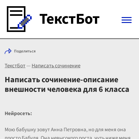
Войти с Telegram
Поделиться
Вход
ТекстБот
—
Написать сочинение
Выбрать режим
Цены
Написать сочинение-описание
внешности человека для 6 класса
Нейросеть:
Мою бабушку зовут Анна Петровна, но для меня она
просто Бабуля. Она невысокого роста, чуть ниже меня,