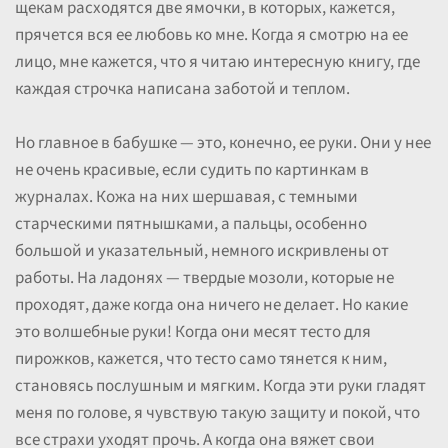
щекам расходятся две ямочки, в которых, кажется,
прячется вся ее любовь ко мне. Когда я смотрю на ее
лицо, мне кажется, что я читаю интересную книгу, где
каждая строчка написана заботой и теплом.
Но главное в бабушке — это, конечно, ее руки. Они у нее
не очень красивые, если судить по картинкам в
журналах. Кожа на них шершавая, с темными
старческими пятнышками, а пальцы, особенно
большой и указательный, немного искривлены от
работы. На ладонях — твердые мозоли, которые не
проходят, даже когда она ничего не делает. Но какие
это волшебные руки! Когда они месят тесто для
пирожков, кажется, что тесто само тянется к ним,
становясь послушным и мягким. Когда эти руки гладят
меня по голове, я чувствую такую защиту и покой, что
все страхи уходят прочь. А когда она вяжет свои