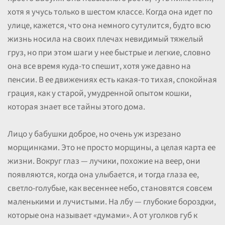
хотя я учусь только в шестом классе. Когда она идет по
улице, кажется, что она немного сутулится, будто всю
жизнь носила на своих плечах невидимый тяжелый
груз, но при этом шаги у нее быстрые и легкие, словно
она все время куда-то спешит, хотя уже давно на
пенсии. В ее движениях есть какая-то тихая, спокойная
грация, как у старой, умудренной опытом кошки,
которая знает все тайны этого дома.
Лицо у бабушки доброе, но очень уж изрезано
морщинками. Это не просто морщины, а целая карта ее
жизни. Вокруг глаз — лучики, похожие на веер, они
появляются, когда она улыбается, и тогда глаза ее,
светло-голубые, как весеннее небо, становятся совсем
маленькими и лучистыми. На лбу — глубокие бороздки,
которые она называет «думами». А от уголков губ к