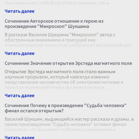
Они принесли с собой как благословения, так и
проклятия, что вызывает необ
...
Сочинение Авторское отношение к герою из
произведения "Микроскоп" Шукшина
В рассказе Василия Шукшина "Микроскоп" автор с
обостренным вниманием и присущей ему
психологической точностью отображает внутренний мир
и переживания главного героя. Сюжет повеству
...
Сочинение Значение открытия Эрстеда магнитного поля
Открытие Эрстеда магнитного поля стало важным
научным прорывом, который навсегда изменил
представления человечества об электромагнетизме и
природе взаимодействий в физическом мире.
...
Сочинение Почему в произведении "Судьба человека"
финал остался открытым?
Василий Шукшин, выдающийся мастер рассказа и драмы, в
своем произведении "Судьба человека" оставил финал
открытым, что вызывает глубокие размышления и
дискуссии у читателей. Первон
...