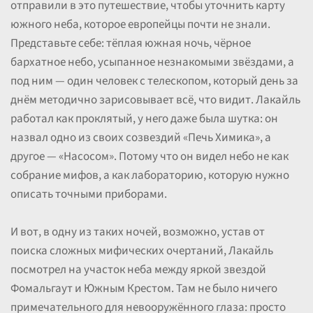
отправили в это путешествие, чтобы уточнить карту
южного неба, которое европейцы почти не знали.
Представьте себе: тёплая южная ночь, чёрное
бархатное небо, усыпанное незнакомыми звёздами, а
под ним — один человек с телескопом, который день за
днём методично зарисовывает всё, что видит. Лакайль
работал как проклятый, у него даже была шутка: он
назвал одно из своих созвездий «Печь Химика», а
другое — «Насосом». Потому что он видел небо не как
собрание мифов, а как лабораторию, которую нужно
описать точными приборами.
И вот, в одну из таких ночей, возможно, устав от
поиска сложных мифических очертаний, Лакайль
посмотрел на участок неба между яркой звездой
Фомальгаут и Южным Крестом. Там не было ничего
примечательного для невооружённого глаза: просто