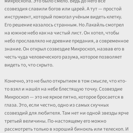
микроскопа. Это было смело. Ведь до него все
созвездия славили богов или царей. А тут — простой
инструмент, который помогал учёным видеть клетку.
Его решение казалось странным. Но Лакайль смотрел
на южное небо как на чистый лист. Он хотел, чтобы
небо прославляло не древние предания, а современное
знание. Он открыл созвездие Микроскоп, назвав его в
честь чуда человеческого разума, которое позволяет
видеть то, что скрыто.
Конечно, это не было открытием в том смысле, что кто-
то взял и нашёл на небе блестящую точку. Созвездие
Микроскоп — это не яркое пятно, которое бросается в
глаза. Это, если честно, одно из самых скучных
созвездий для любителя. Там нет ни одной звезды ярче
третьей величины. По-настоящему его можно
рассмотреть только в хороший бинокль или телескоп. И