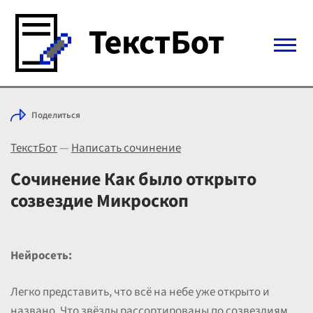
Войти с Telegram
Поделиться
Вход
ТекстБот
—
Написать сочинение
Выбрать режим
Цены
Сочинение Как было открыто
созвездие Микроскоп
Нейросеть:
Легко представить, что всё на небе уже открыто и
названо. Что звёзды рассортированы по созвездиям