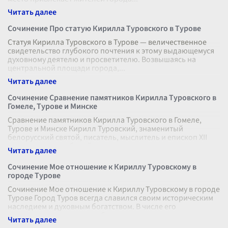
Сочинение Про статую Кирилла Туровского в Турове
Статуя Кирилла Туровского в Турове — величественное
свидетельство глубокого почтения к этому выдающемуся
духовному деятелю и просветителю. Возвышаясь на
центральной площади города,
...
Сочинение Сравнение памятников Кирилла Туровского в
Гомеле, Турове и Минске
Сравнение памятников Кирилла Туровского в Гомеле,
Турове и Минске Кирилл Туровский, знаменитый
белорусский святой, писатель, мыслитель и епископ XII
века, оставил глубокий след в
...
Сочинение Мое отношение к Кириллу Туровскому в
городе Турове
Сочинение Мое отношение к Кириллу Туровскому в городе
Турове Город Туров всегда славился своим историческим
наследием и духовным богатством. В числе его
выдающихся граждан особое
...