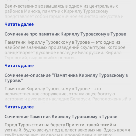
Величественно возвышаясь в одном из центральных
районов Минска, памятник Кириллу Туровскому
представляет собой гармоничное единство искусства и
истории. Этот монумент, выполненный
...
Сочинение про памятник Кириллу Туровскому в Турове
Памятник Кириллу Туровскому в Турове — это одно из
наиболее значимых произведений скульптуры, которое
олицетворяет духовное наследие Белоруссии. Кирилл
Туровский, выдающийся религи
...
Сочинение-описание "Памятника Кириллу Туровскому в
Турове."
Памятник Кириллу Туровскому в Турове – это
величественное сооружение, отражающее богатую
историю и духовное наследие Беларуси. Расположенный в
живописном углу Турова, памятник прев
...
Сочинение Памятник Кириллу Туровскому в Турове
Город Туров стоит на берегу Припяти, такой тихий и
уютный, будто заснул под шелест вековых ив. Здесь время
течёт неспешно, как воды широкой реки, а воздух