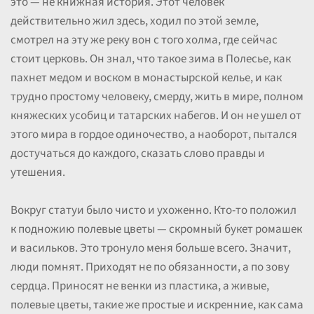
это — не книжная история. Этот человек
действительно жил здесь, ходил по этой земле,
смотрел на эту же реку вон с того холма, где сейчас
стоит церковь. Он знал, что такое зима в Полесье, как
пахнет медом и воском в монастырской келье, и как
трудно простому человеку, смерду, жить в мире, полном
княжеских усобиц и татарских набегов. И он не ушел от
этого мира в гордое одиночество, а наоборот, пытался
достучаться до каждого, сказать слово правды и
утешения.
Вокруг статуи было чисто и ухоженно. Кто-то положил
к подножию полевые цветы — скромный букет ромашек
и васильков. Это тронуло меня больше всего. Значит,
люди помнят. Приходят не по обязанности, а по зову
сердца. Приносят не венки из пластика, а живые,
полевые цветы, такие же простые и искренние, как сама