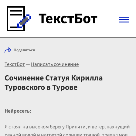
Войти с Telegram
Поделиться
Вход
ТекстБот
—
Написать сочинение
Выбрать режим
Цены
Сочинение Статуя Кирилла
Туровского в Турове
Нейросеть:
Я стоял на высоком берегу Припяти, и ветер, пахнущий
речной водой и нагретой солнцем травой, трепал мои