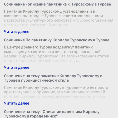
Сочинение - описание памятника к. Туровскому в Турове
Памятник Кириллу Туровскому, установленный в
живописном городке Турове, является воплощением
мастерства скульптурного искусства и глубокого уважения
местных жителей к своей историч
...
Сочинение По памятнику Кириллу Туровскому в Турове
В центре древнего Турова воздвигнут памятник
выдающемуся святителю и писателю православной
церкви, Кириллу Туровскому. Эта величественная статуя
олицетворяет собой глубокую благода
...
Сочинение на тему памятник Кириллу Туровскому в
Турове в публицистическом стиле
Памятник Кириллу Туровскому в Турове — это не просто
архитектурное сооружение, это символ многовековой
истории, духовного наследия и культурного богатства
Беларуси. Установленный в
...
Сочинение на тему "Описание памятника Кириллу
Туровскому в городе Минск"