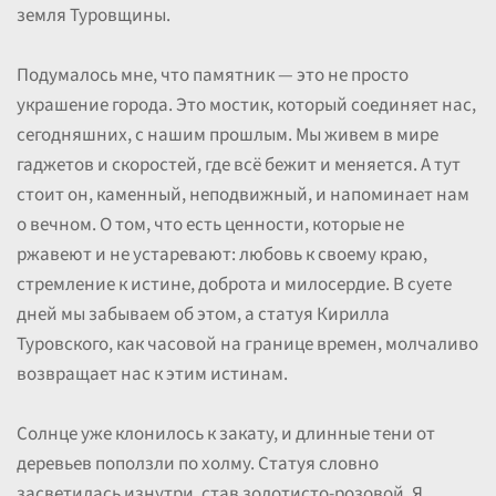
земля Туровщины.
Подумалось мне, что памятник — это не просто
украшение города. Это мостик, который соединяет нас,
сегодняшних, с нашим прошлым. Мы живем в мире
гаджетов и скоростей, где всё бежит и меняется. А тут
стоит он, каменный, неподвижный, и напоминает нам
о вечном. О том, что есть ценности, которые не
ржавеют и не устаревают: любовь к своему краю,
стремление к истине, доброта и милосердие. В суете
дней мы забываем об этом, а статуя Кирилла
Туровского, как часовой на границе времен, молчаливо
возвращает нас к этим истинам.
Солнце уже клонилось к закату, и длинные тени от
деревьев поползли по холму. Статуя словно
засветилась изнутри, став золотисто-розовой. Я