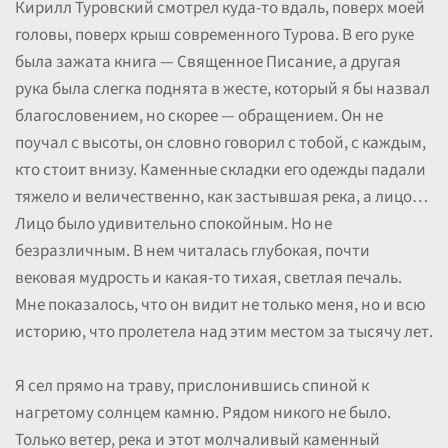
Кирилл Туровский смотрел куда-то вдаль, поверх моей
головы, поверх крыш современного Турова. В его руке
была зажата книга — Священное Писание, а другая
рука была слегка поднята в жесте, который я бы назвал
благословением, но скорее — обращением. Он не
поучал с высоты, он словно говорил с тобой, с каждым,
кто стоит внизу. Каменные складки его одежды падали
тяжело и величественно, как застывшая река, а лицо…
Лицо было удивительно спокойным. Но не
безразличным. В нем читалась глубокая, почти
вековая мудрость и какая-то тихая, светлая печаль.
Мне показалось, что он видит не только меня, но и всю
историю, что пролетела над этим местом за тысячу лет.
Я сел прямо на траву, прислонившись спиной к
нагретому солнцем камню. Рядом никого не было.
Только ветер, река и этот молчаливый каменный