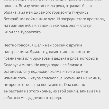
волосы. Внизу лениво текла река, отражая белые
облака, а за ней до самого горизонта тянулись
бескрайние пойменные луга. И посреди этого простора,
на границе неба и земли, высилась она — статуя
Кирилла Туровского.
Честно говоря, я шел к ней совсем с другим
настроением. Думал: ну, памятник как памятник,
гранитный или бронзовый дядька в рясе, которых в
Беларуси много. Но когда подошел ближе и
остановился у подножия холма, что-то во мне
изменилось. Фигура епископа, высеченная из камня,
не просто стояла на постаменте. Она словно
вырастала из этого холма, из этой земли, впитывая в
себя всю мощь древнего города.