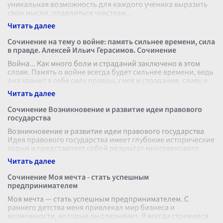
уникальная возможность для каждого ученика выразить
свои мысли, поделиться чувствам
...
Сочинение на тему о войне: память сильнее времени, сила
в правде. Алексей Ильич Герасимов. Сочинение
Война... Как много боли и страданий заключено в этом
слове. Память о войне всегда будет сильнее времени, ведь
она хранит в себе силу правды, гнев и страдания, славу и
героизм. Чело
...
Сочинение Возникновение и развитие идеи правового
государства
Возникновение и развитие идеи правового государства
Идея правового государства имеет глубокие исторические
корни и представляет собой результат многовекового
развития политическо
...
Сочинение Моя мечта - стать успешным
предпринимателем
Моя мечта — стать успешным предпринимателем. С
раннего детства меня привлекал мир бизнеса и
возможности, которые он открывает. Я всегда стремился