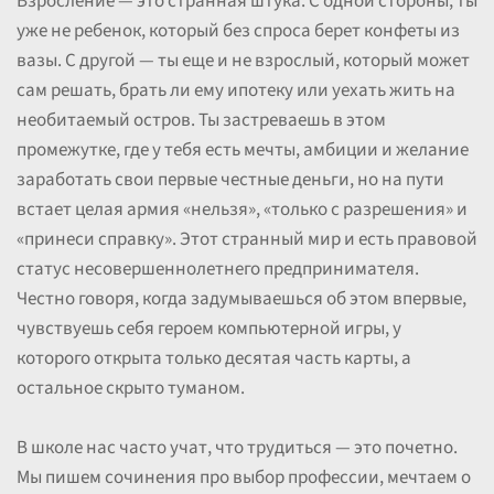
Взросление — это странная штука. С одной стороны, ты
уже не ребенок, который без спроса берет конфеты из
вазы. С другой — ты еще и не взрослый, который может
сам решать, брать ли ему ипотеку или уехать жить на
необитаемый остров. Ты застреваешь в этом
промежутке, где у тебя есть мечты, амбиции и желание
заработать свои первые честные деньги, но на пути
встает целая армия «нельзя», «только с разрешения» и
«принеси справку». Этот странный мир и есть правовой
статус несовершеннолетнего предпринимателя.
Честно говоря, когда задумываешься об этом впервые,
чувствуешь себя героем компьютерной игры, у
которого открыта только десятая часть карты, а
остальное скрыто туманом.
В школе нас часто учат, что трудиться — это почетно.
Мы пишем сочинения про выбор профессии, мечтаем о