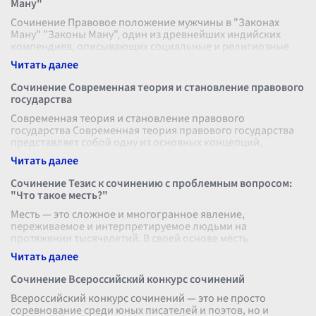
Ману"
Сочинение Правовое положение мужчины в "Законах
Ману" "Законы Ману", один из древнейших индийских
компендиев, описывающих социальные и религиозные
нормы, представляют собой важный
...
Сочинение Современная теория и становление правового
государства
Современная теория и становление правового
государства Современная теория правового государства
представляет собой одну из основных концепций,
определяющих развитие политической и
...
Сочинение Тезис к сочинению с проблемным вопросом:
"Что такое месть?"
Месть — это сложное и многогранное явление,
переживаемое и интерпретируемое людьми на
протяжении тысячелетий. В своей основе месть
представляет собой ответное действие на причинённ
...
Сочинение Всероссийский конкурс сочинений
Всероссийский конкурс сочинений — это не просто
соревнование среди юных писателей и поэтов, но и