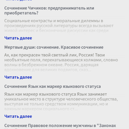
Сочинение Чичиков: предприниматель или
приобретатель?
Социальные контрасты и моральные дилеммы в
произведениях русской литературы всегда вызывают
живой интерес и бесконечные дискуссии как среди
критиков, так и среди читателей. Одной и
...
Мертвые души: сочинение. Красивое сочинение
Ах, как прекрасен твой светлый лик, Россия! Твои
необъятные поля, перекатывающиеся холмами, словно
волны в безбрежном океане. Россия, дарящая
вдохновение для великих подвигов, сказ
...
Сочинение Язык как маркер языкового статуса
Язык как маркер языкового статуса Язык занимает
уникальное место в структуре человеческого общества,
выступая не только средством коммуникации, но и
важным маркером социального ст
...
Сочинение Правовое положение мужчины в "Законах