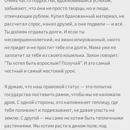
Очень часто подростки, вдохновившись успехом,
забывают, что они не просто творцы, но и люди,
отвечающие рублем. Купил бракованный материал, не
рассчитал спрос, нанял друзей, а они подвели — и всё.
Ты должен отдавать долги. И если ты
несовершеннолетний, но эмансипированный, никто
не придет и не простит тебе эти долги. Мама уже не
заплатит за тебя из своего кошелька. Закон говорит:
"Ты хотел быть взрослым? Получай". И это самый
честный и самый жестокий урок.
Я думаю, что наш правовой статус — это попытка
государства поставить рамки, чтобы мы не наломали
дров. С одной стороны, это напоминает теплицу, где
тебя поливают и подвязывают, не давая упасть на
землю. С другой — мы сами не хотим быть тепличными
растениями. Мы хотим расти в диком поле, под