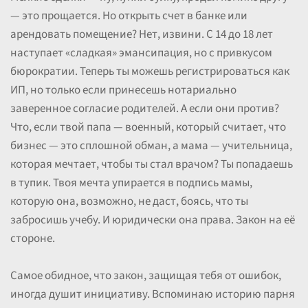
— это прощается. Но открыть счет в банке или
арендовать помещение? Нет, извини. С 14 до 18 лет
наступает «сладкая» эмансипация, но с привкусом
бюрократии. Теперь ты можешь регистрироваться как
ИП, но только если принесешь нотариально
заверенное согласие родителей. А если они против?
Что, если твой папа — военный, который считает, что
бизнес — это сплошной обман, а мама — учительница,
которая мечтает, чтобы ты стал врачом? Ты попадаешь
в тупик. Твоя мечта упирается в подпись мамы,
которую она, возможно, не даст, боясь, что ты
забросишь учебу. И юридически она права. Закон на её
стороне.
Самое обидное, что закон, защищая тебя от ошибок,
иногда душит инициативу. Вспоминаю историю парня