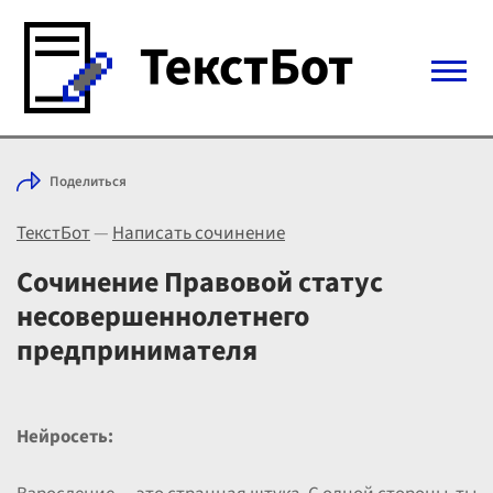
Войти с Telegram
Поделиться
Вход
ТекстБот
—
Написать сочинение
Выбрать режим
Цены
Сочинение Правовой статус
несовершеннолетнего
предпринимателя
Нейросеть: