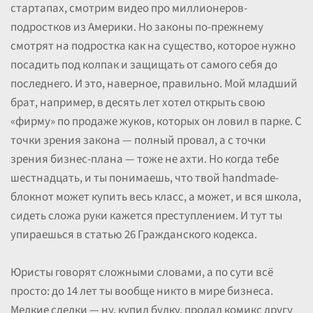
стартапах, смотрим видео про миллионеров-
подростков из Америки. Но законы по-прежнему
смотрят на подростка как на существо, которое нужно
посадить под колпак и защищать от самого себя до
последнего. И это, наверное, правильно. Мой младший
брат, например, в десять лет хотел открыть свою
«фирму» по продаже жуков, которых он ловил в парке. С
точки зрения закона — полный провал, а с точки
зрения бизнес-плана — тоже не ахти. Но когда тебе
шестнадцать, и ты понимаешь, что твой handmade-
блокнот может купить весь класс, а может, и вся школа,
сидеть сложа руки кажется преступлением. И тут ты
упираешься в статью 26 Гражданского кодекса.
Юристы говорят сложными словами, а по сути всё
просто: до 14 лет ты вообще никто в мире бизнеса.
Мелкие сделки — ну, купил булку, продал комикс другу