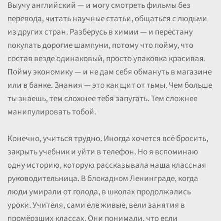
Выучу английский — и могу смотреть фильмы без
перевода, читать научные статьи, общаться с людьми
из других стран. Разберусь в химии — и перестану
покупать дорогие шампуни, потому что пойму, что
состав везде одинаковый, просто упаковка красивая.
Пойму экономику — и не дам себя обмануть в магазине
или в банке. Знания — это как щит от тьмы. Чем больше
ты знаешь, тем сложнее тебя запугать. Тем сложнее
манипулировать тобой.
Конечно, учиться трудно. Иногда хочется всё бросить,
закрыть учебник и уйти в телефон. Но я вспоминаю
одну историю, которую рассказывала наша классная
руководительница. В блокадном Ленинграде, когда
люди умирали от голода, в школах продолжались
уроки. Учителя, сами еле живые, вели занятия в
промёрзших классах. Они понимали, что если