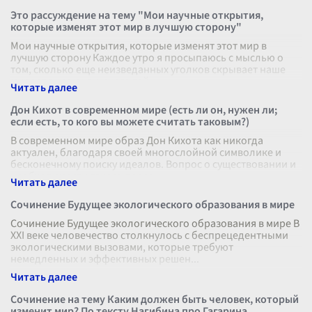
Это рассуждение на тему "Мои научные открытия,
которые изменят этот мир в лучшую сторону"
Мои научные открытия, которые изменят этот мир в
лучшую сторону Каждое утро я просыпаюсь с мыслью о
том, сколько еще неизведанных уголков скрывает наше
мироздание и как много тайн
...
Дон Кихот в современном мире (есть ли он, нужен ли;
если есть, то кого вы можете считать таковым?)
В современном мире образ Дон Кихота как никогда
актуален, благодаря своей многослойной символике и
бесконечному поиску идеалов. Вопрос о существовании и
необходимости такого персон
...
Сочинение Будущее экологического образования в мире
Сочинение Будущее экологического образования в мире В
ХХI веке человечество столкнулось с беспрецедентными
экологическими вызовами, которые требуют
немедленных и эффективных решен
...
Сочинение на тему Каким должен быть человек, который
изменит мир? По тексту Нагибина про Гагарина