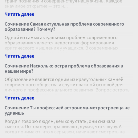
грани познания и совершенствуя нашу жизнь. Каждое
значимое открытие — это н
...
Сочинение Самая актуальная проблема современного
образования? Почему?
Одной из самых актуальных проблем современного
образования является недостаток формирования
критического мышления у учащихся. В современных
системах образования нередко акцент дела
...
Сочинение Насколько остра проблема образования в
нашем мире?
Образование является одним из краеугольных камней
современного общества и служит важной основой для
личного и профессионального развития. Вопрос остроты
проблемы образования занима
...
Сочинение Ты профессией астронома-метростроевца не
удивишь
Когда я говорю людям, кем хочу стать, они сначала
смеются. Потом переспрашивают, думая, что я шучу. А
когда понимают, что я серьезен, начинают смотреть на
меня с любопытством, смеш
...