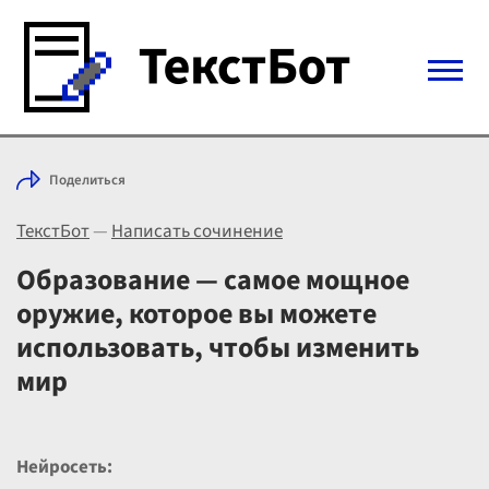
Войти с Telegram
Поделиться
Вход
ТекстБот
—
Написать сочинение
Выбрать режим
Цены
Образование — самое мощное
оружие, которое вы можете
использовать, чтобы изменить
мир
Нейросеть: