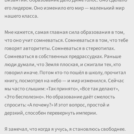
Византии. Образование дало Диме голос. Оно сделало
его лидером. Оно изменило его мир — маленький мир
нашего класса.
Мне кажется, самая главная сила образования в том,
что оно учит сомневаться. Сомневаться в том, что тебе
говорят авторитеты. Сомневаться в стереотипах.
Сомневаться в собственных предрассудках. Раньше
люди думали, что Земля плоская, и сжигали тех, кто
говорил иначе. Потом кто-то пошёл в школу, прочитал
книгу, посмотрел на небо — и мир изменился. Сейчас
мы часто слышим: «Так принято», «Все так делают»,
«Это бесполезно». Но образование даёт смелость
спросить: «А почему?» И этот вопрос, простой и
дерзкий, способен перевернуть империи.
Я замечал, что когда я учусь, я становлюсь свободнее.