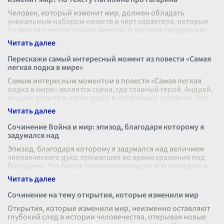
Человек, который изменит мир, должен обладать
уникальным набором качеств и черт характера, которые
позволяют ему не только мечтать о великих свершениях,
но и воплощать их в реально
...
Перескажи самый интересный момент из повести «Самая
легкая лодка в мире»
Самым интересным моментом в повести «Самая легкая
лодка в мире» является сцена, где главный герой, Андрей,
решает испытать свою лодку в штормовых условиях. Эта
сцена захватывает св
...
Сочинение Война и мир: эпизод, благодаря которому я
задумался над
Эпизод, благодаря которому я задумался над величием
человеческого духа, произошел во время сражения под
Бородино. Это битва, символизирующая всю трагедию и
героизм войны, захватила
...
Сочинение на тему открытия, которые изменили мир
Открытия, которые изменили мир, неизменно оставляют
глубокий след в истории человечества, открывая новые