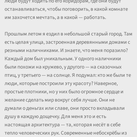
люди будут ходить по его коридорам, где они будут
останавливаться, чтобы поговорить, в какой комнате
им захочется мечтать, а в какой — работать.
Прошлым летом я ездил в небольшой старый город. Там
есть целая улица, застроенная деревянными домами с
резными наличниками. И знаете, что меня поразило?
Каждый дом был уникальным. У одного наличники
были похожи на кружево, у другого — на сказочных
птиц, у третьего — на солнце. Я подумал: кто же были те
люди, которые построили эту красоту? Наверное,
простые плотники, но у них было огромное сердце и
желание сделать мир вокруг себя лучше. Они не
думали о деньгах или славе, они просто вкладывали
душу в каждую дощечку. Для меня это и есть
настоящая архитектура — та, которая несёт в себе
тепло человеческих рук. Современные небоскрёбы из