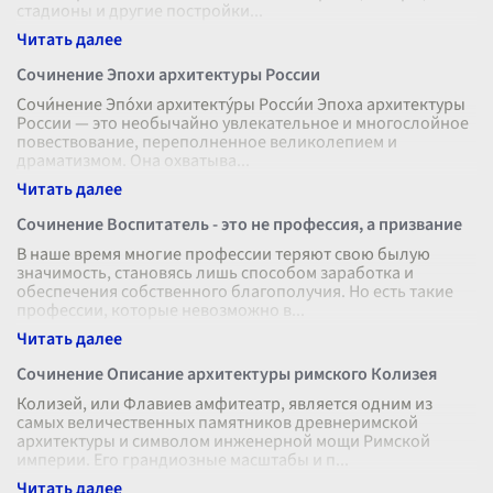
стадионы и другие постройки
...
Сочинение Эпохи архитектуры России
Сочи́нение Эпо́хи архитекту́ры Росси́и Эпоха архитектуры
России — это необычайно увлекательное и многослойное
повествование, переполненное великолепием и
драматизмом. Она охватыва
...
Сочинение Воспитатель - это не профессия, а призвание
В наше время многие профессии теряют свою былую
значимость, становясь лишь способом заработка и
обеспечения собственного благополучия. Но есть такие
профессии, которые невозможно в
...
Сочинение Описание архитектуры римского Колизея
Колизей, или Флавиев амфитеатр, является одним из
самых величественных памятников древнеримской
архитектуры и символом инженерной мощи Римской
империи. Его грандиозные масштабы и п
...