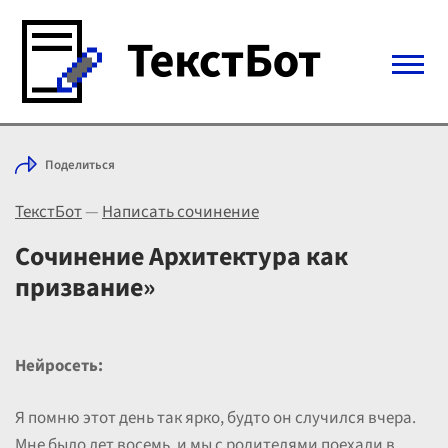
Войти с Telegram
Поделиться
Вход
ТекстБот
—
Написать сочинение
Выбрать режим
Цены
Сочинение Архитектура как
призвание»
Нейросеть:
Я помню этот день так ярко, будто он случился вчера.
Мне было лет восемь, и мы с родителями поехали в