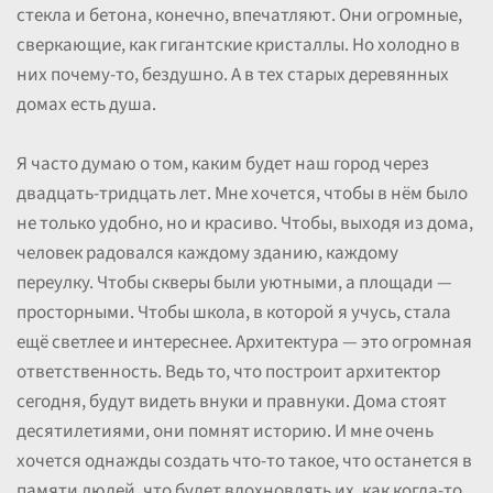
стекла и бетона, конечно, впечатляют. Они огромные,
сверкающие, как гигантские кристаллы. Но холодно в
них почему-то, бездушно. А в тех старых деревянных
домах есть душа.
Я часто думаю о том, каким будет наш город через
двадцать-тридцать лет. Мне хочется, чтобы в нём было
не только удобно, но и красиво. Чтобы, выходя из дома,
человек радовался каждому зданию, каждому
переулку. Чтобы скверы были уютными, а площади —
просторными. Чтобы школа, в которой я учусь, стала
ещё светлее и интереснее. Архитектура — это огромная
ответственность. Ведь то, что построит архитектор
сегодня, будут видеть внуки и правнуки. Дома стоят
десятилетиями, они помнят историю. И мне очень
хочется однажды создать что-то такое, что останется в
памяти людей, что будет вдохновлять их, как когда-то