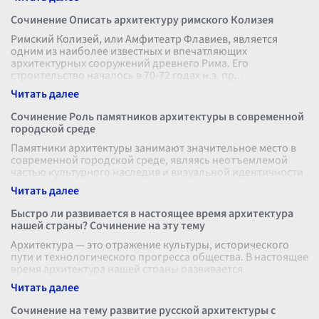
Сочинение Описать архитектуру римского Колизея
Римский Колизей, или Амфитеатр Флавиев, является
одним из наиболее известных и впечатляющих
архитектурных сооружений древнего Рима. Его
строительство началось в 70-72 годах н.э. пр
...
Сочинение Роль памятников архитектуры в современной
городской среде
Памятники архитектуры занимают значительное место в
современной городской среде, являясь неотъемлемой
частью культурного наследия и визуальной идентичности
города. Архитектурные со
...
Быстро ли развивается в настоящее время архитектура
нашей страны? Сочинение на эту тему
Архитектура — это отражение культуры, исторического
пути и технологического прогресса общества. В настоящее
время архитектура нашей страны развивается
стремительно, и этот процесс
...
Сочинение на тему развитие русской архитектуры с