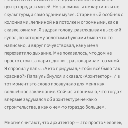
центр города, в музей. Но запомнил я не картины и не
скульптуры, а само здание музея. Старинный особняк с
колоннами, лепниной на потолке и огромными, как в
сказке, окнами. Я задрал голову, разглядывая высокий
купол, по которому золотыми буквами было что-то
написано, и вдруг почувствовал, как у меня
перехватило дыхание. Мне показалось, что дом не
просто стоит, а парит, дышит, разговаривает со мной.
Я спросил у папы: «А кто придумал, чтобы всё было так
красиво?» Папа улыбнулся и сказал: «Архитектор». И в
тот момент это слово прозвучало для меня как
волшебное заклинание. Сейчас я понимаю, что тогда я
впервые задумался об архитектуре не как о
строительстве, а как о чем-то гораздо большем.
Многие считают, что архитектор — это просто человек,