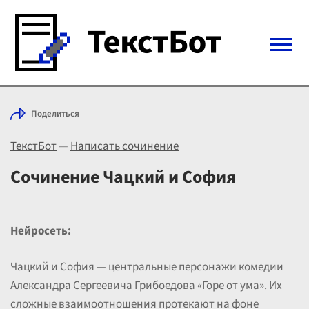
Войти с Telegram
Поделиться
Вход
ТекстБот
—
Написать сочинение
Выбрать режим
Цены
Сочинение Чацкий и София
Нейросеть:
Чацкий и София — центральные персонажи комедии
Александра Сергеевича Грибоедова «Горе от ума». Их
сложные взаимоотношения протекают на фоне