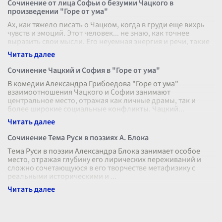
Сочинение от лица Софьи о безумии Чацкого в
произведении "Горе от ума"
Ах, как тяжело писать о Чацком, когда в груди еще вихрь
чувств и эмоций. Этот человек... не знаю, как точнее
выразить свои мысли. Его неуемная энергия и речи, такие
резкие и непрек
...
Сочинение Чацкий и София в "Горе от ума"
В комедии Александра Грибоедова "Горе от ума"
взаимоотношения Чацкого и Софии занимают
центральное место, отражая как личные драмы, так и
более широкие социальные конфликты. Чацкий
...
Сочинение Тема Руси в поэзиях А. Блока
Тема Руси в поэзии Александра Блока занимает особое
место, отражая глубину его лирических переживаний и
сложно сочетающуюся в его творчестве метафизику с
реальными историческими и
...