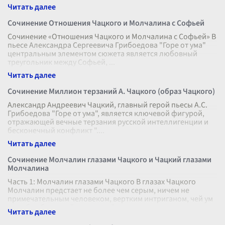
Сочинение Отношения Чацкого и Молчалина с Софьей
Сочинение «Отношения Чацкого и Молчалина с Софьей» В
пьесе Александра Сергеевича Грибоедова "Горе от ума"
центральным элементом сюжета является любовный
треугольник между Софьей,
...
Сочинение Миллион терзаний А. Чацкого (образ Чацкого)
Александр Андреевич Чацкий, главный герой пьесы А.С.
Грибоедова "Горе от ума", является ключевой фигурой,
отражающей вечные терзания русской интеллигенции и
бесконечный конфликт ".
...
Сочинение Молчалин глазами Чацкого и Чацкий глазами
Молчалина
Часть 1: Молчалин глазами Чацкого В глазах Чацкого
Молчалин предстает не более чем серым, ничем не
примечательным человеком, вертким интриганом, чей ум
подобен безликой, скользкой
...