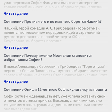
ума» персонаж Софья Фамусова вызывает интерес не
только своей личностью, но и выбором спутника жизни.
На протяжении всей пьесы н
...
Сочинение Против чего и во имя чего борется Чацкий?
Чацкий, герой комедии А. С. Грибоедова «Горе от ума»,
является воплощением передовых идей и стремлений
русского дворянства первой четверти XIX века.
Безусловно, он борется против с
...
Сочинение Почему именно Молчалин становится
избранником Софии?
В пьесе Александра Сергеевича Грибоедова "Горе от ума"
персонаж София Павловна Фамусова выбирает в качестве
своего избранника Алексея Степановича Молчалина. Этот
выбор может показа
...
Сочинение Опиши 12-летнюю Софи, хулиганку из приюта
Софи, хотя ей и двенадцать лет, уже успела оставить свой
отпечаток в стенах приюта. Высокая, с тонкими, словно
тянущимися ввысь руками и длинными светлыми косами,
она выглядела анг
...