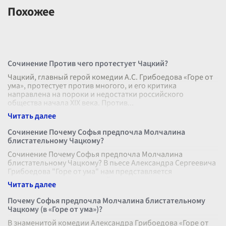
Похожее
Сочинение Против чего протестует Чацкий?
Чацкий, главный герой комедии А.С. Грибоедова «Горе от
ума», протестует против многого, и его критика
направлена на пороки и недостатки российского
общества начала XIX века. Против
...
Сочинение Почему Софья предпочла Молчалина
блистательному Чацкому?
Сочинение Почему Софья предпочла Молчалина
блистательному Чацкому? В пьесе Александра Сергеевича
Грибоедова "Горе от ума" нам представляется
захватывающая и многослойная драма, в
...
Почему Софья предпочла Молчалина блистательному
Чацкому (в «Горе от ума»)?
В знаменитой комедии Александра Грибоедова «Горе от