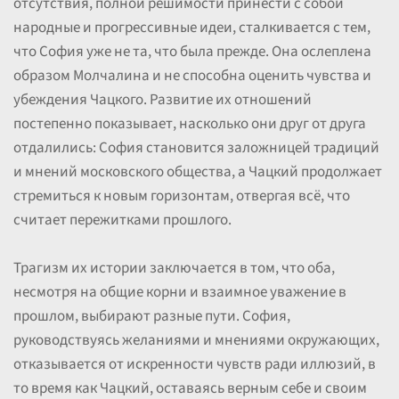
отсутствия, полной решимости принести с собой
народные и прогрессивные идеи, сталкивается с тем,
что София уже не та, что была прежде. Она ослеплена
образом Молчалина и не способна оценить чувства и
убеждения Чацкого. Развитие их отношений
постепенно показывает, насколько они друг от друга
отдалились: София становится заложницей традиций
и мнений московского общества, а Чацкий продолжает
стремиться к новым горизонтам, отвергая всё, что
считает пережитками прошлого.
Трагизм их истории заключается в том, что оба,
несмотря на общие корни и взаимное уважение в
прошлом, выбирают разные пути. София,
руководствуясь желаниями и мнениями окружающих,
отказывается от искренности чувств ради иллюзий, в
то время как Чацкий, оставаясь верным себе и своим