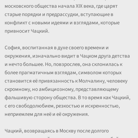
московского общества начала XIX века, где царят
старые порядки и предрассудки, вступающие в
конфликт с новыми идеями и взглядами, которые
привносит Чацкий.
София, воспитанная в духе своего времени и
окружения, изначально видит в Чацком друга детства
и нечто большее. Но, повзрослев, она склонилась к
более прагматичным взглядам, символом которых
становится её привязанность к Молчалину, человеку
скромному, но амбициозному, представляющему
фальшивую сторону общества. В то время как Чацкий,
с его свободолюбием, резкостью и искренностью,
неприемлем для неё и её окружения.
Чацкий, возвращаясь в Москву после долгого