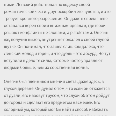
ними. Ленский действовал по кодексу своей
романтической чести: друг оскорбил его чувства, и это
требует кровного разрешения. Он даже в своем гневе
оставался верен своим книжным идеалам, где герои
решают конфликты не словами, а pistolетами. Онегин
же, получив вызов, внутренне пожалел о своей глупой
шутке. Он понимал, что зашел слишком далеко, что
Ленский молод и горяч, и что дуэль – это абсурд. Но тут
вступили в дело те силы, которые часто управляют
людьми больше, чем их собственная волна.
Онегин был пленником мнения света, даже здесь, в
глухой деревне. Он думал о том, что если он откажется
от дуэли, его назовут трусом, что слухи об этом дойдут
до города и сделают его предметом насмешек. Его
холодный ум, который мог бы найти способ избежать