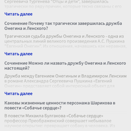
Сергеевича Тургенева "Отцы и дети", завершилась
трагически по ряду причин, которые тесно связаны с его
мировоззрением, внутренн
...
Сочинение Почему так трагически завершилась дружба
Онегина и Ленского?
Трагическая судьба дружбы Онегина и Ленского - одна из
центральных линий великого произведения А.С. Пушкина
"Евгений Онегин". Их отношения, начавшись как неравная,
но взаимовыгодна
...
Сочинение Можно ли назвать дружбу Онегина и Ленского
настоящей?
Дружба между Евгением Онегиным и Владимиром Ленским
в романе Александра Сергеевича Пушкина «Евгений
Онегин» представляет собой интересный объект для
анализа. Несмотря на разницу в
...
Каковы жизненные ценности персонажа Шарикова в
повести «Собачье сердце»?
В повести Михаила Булгакова «Собачье сердце»
профессор Преображенский совершает небывалое
научное открытие: превращает собаку в человека. Из
милого, преданного пса Шарика появляетс
...