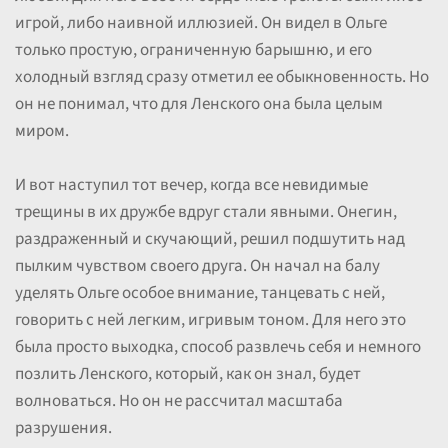
игрой, либо наивной иллюзией. Он видел в Ольге
только простую, ограниченную барышню, и его
холодный взгляд сразу отметил ее обыкновенность. Но
он не понимал, что для Ленского она была целым
миром.
И вот наступил тот вечер, когда все невидимые
трещины в их дружбе вдруг стали явными. Онегин,
раздраженный и скучающий, решил подшутить над
пылким чувством своего друга. Он начал на балу
уделять Ольге особое внимание, танцевать с ней,
говорить с ней легким, игривым тоном. Для него это
была просто выходка, способ развлечь себя и немного
позлить Ленского, который, как он знал, будет
волноваться. Но он не рассчитал масштаба
разрушения.