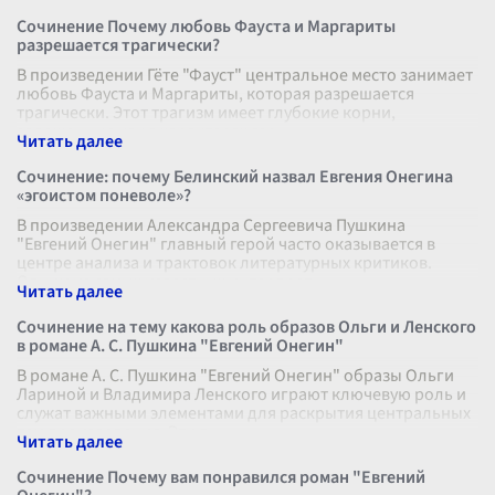
Сочинение Почему любовь Фауста и Маргариты
разрешается трагически?
В произведении Гёте "Фауст" центральное место занимает
любовь Фауста и Маргариты, которая разрешается
трагически. Этот трагизм имеет глубокие корни,
заложенные как в характерах гер
...
Сочинение: почему Белинский назвал Евгения Онегина
«эгоистом поневоле»?
В произведении Александра Сергеевича Пушкина
"Евгений Онегин" главный герой часто оказывается в
центре анализа и трактовок литературных критиков.
Одним из самых известных интерпрет
...
Сочинение на тему какова роль образов Ольги и Ленского
в романе А. С. Пушкина "Евгений Онегин"
В романе А. С. Пушкина "Евгений Онегин" образы Ольги
Лариной и Владимира Ленского играют ключевую роль и
служат важными элементами для раскрытия центральных
тем произведения. Эти п
...
Сочинение Почему вам понравился роман "Евгений