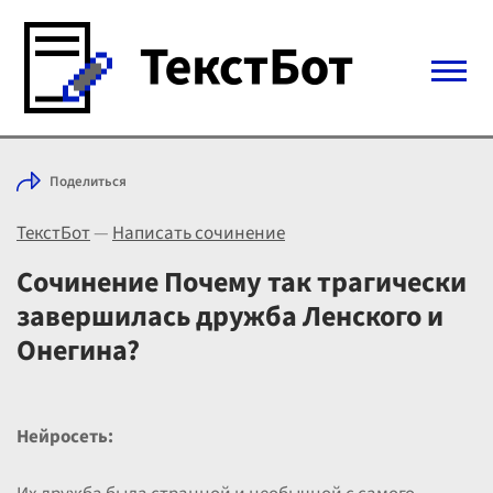
Войти с Telegram
Поделиться
Вход
ТекстБот
—
Написать сочинение
Выбрать режим
Цены
Сочинение Почему так трагически
завершилась дружба Ленского и
Онегина?
Нейросеть: