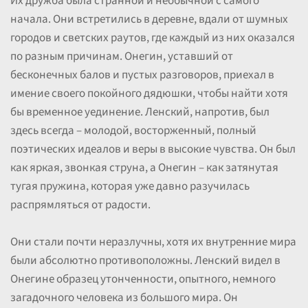
Их дружба была странной и необычной с самого
начала. Они встретились в деревне, вдали от шумных
городов и светских раутов, где каждый из них оказался
по разным причинам. Онегин, уставший от
бесконечных балов и пустых разговоров, приехал в
имение своего покойного дядюшки, чтобы найти хотя
бы временное уединение. Ленский, напротив, был
здесь всегда – молодой, восторженный, полный
поэтических идеалов и веры в высокие чувства. Он был
как яркая, звонкая струна, а Онегин – как затянутая
тугая пружина, которая уже давно разучилась
распрямляться от радости.
Они стали почти неразлучны, хотя их внутренние мира
были абсолютно противоположны. Ленский видел в
Онегине образец утонченности, опытного, немного
загадочного человека из большого мира. Он