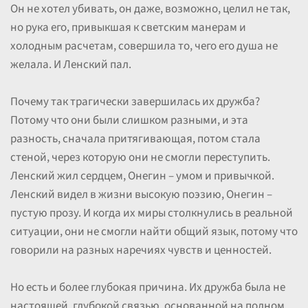
Он не хотел убивать, он даже, возможно, целил не так,
но рука его, привыкшая к светским манерам и
холодным расчетам, совершила то, чего его душа не
желала. И Ленский пал.
Почему так трагически завершилась их дружба?
Потому что они были слишком разными, и эта
разность, сначала притягивающая, потом стала
стеной, через которую они не смогли переступить.
Ленский жил сердцем, Онегин – умом и привычкой.
Ленский видел в жизни высокую поэзию, Онегин –
пустую прозу. И когда их миры столкнулись в реальной
ситуации, они не смогли найти общий язык, потому что
говорили на разных наречиях чувств и ценностей.
Но есть и более глубокая причина. Их дружба была не
настоящей, глубокой связью, основанной на полном