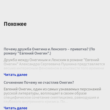
Похожее
Почему дружба Онегина и Ленского – приватка? (По
роману "Евгений Онегин".)
Дружба между Онегиным и Ленским в романе "Евгений
Онегин" Александра Сергеевича Пушкина представляется
весьма интересным феноменом в контексте того времени
и социальных норм. Их вз
...
Сочинение Почему не счастлив Онегин?
Евгений Онегин, один из самых узнаваемых персонажей
русской литературы, воплощает в своем образе
специфическое сочетание скептицизма, равнодушия и
глубокого внутреннего кризиса. По
...