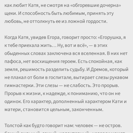
как любит Катя, не смотря на «обгоревшие дочерна»
щеки. И способность быть любимым, принять эту
любовь, не оттолкнуть ее из ложной гордости.
Когда Катя, увидев Егора, говорит просто: «Егорушка, я
к тебе приехала жить… Ну, вот и всё», — в этих
обыденных словах заключена вся вселенная. В них нет
пафоса, нет восхищения героем. Есть спокойная, как
земля, решимость разделить судьбу. И Дремов, который
не плакал от боли в госпитале, вытирает слезы рукавом
гимнастерки. Эти слезы — не слабость. Это прорыв.
Прорыв к жизни, к надежде, к пониманию, что он не
одинок. Его характер, дополненный характером Кати и
матери, становится цельным, законченным.
Толстой как будто говорит нам: человек — не остров.