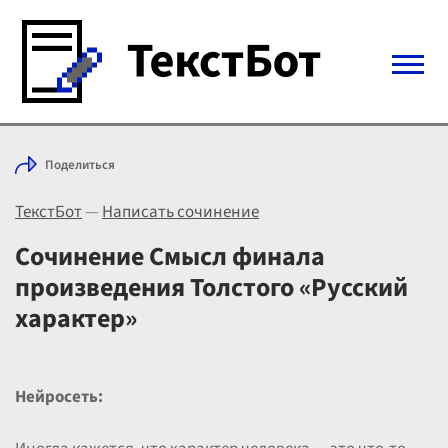
Войти с Telegram
Поделиться
Вход
ТекстБот
—
Написать сочинение
Выбрать режим
Цены
Сочинение Смысл финала
произведения Толстого «Русский
характер»
Нейросеть: