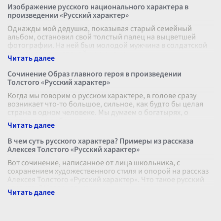
Изображение русского национального характера в
произведении «Русский характер»
Однажды мой дедушка, показывая старый семейный
альбом, остановил свой толстый палец на выцветшей
фотографии. На ней был молодой мужчина в солдатской
форме, с очень спокойным и каки
...
Сочинение Образ главного героя в произведении
Толстого «Русский характер»
Когда мы говорим о русском характере, в голове сразу
возникает что-то большое, сильное, как будто бы целая
страна в одном человеке. Мы думаем о богатырях, о
суровых, но добрых людя
...
В чем суть русского характера? Примеры из рассказа
Алексея Толстого «Русский характер»
Вот сочинение, написанное от лица школьника, с
сохранением художественного стиля и опорой на рассказ
Алексея Толстого «Русский характер». Что такое русский
характер? Наверное, каж
...