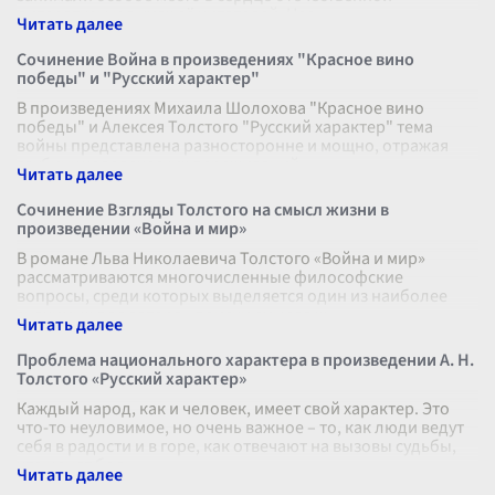
литературы и в умах её читателей. Нес
...
Сочинение Война в произведениях "Красное вино
победы" и "Русский характер"
В произведениях Михаила Шолохова "Красное вино
победы" и Алексея Толстого "Русский характер" тема
войны представлена разносторонне и мощно, отражая
глубину человеческих переживаний
...
Сочинение Взгляды Толстого на смысл жизни в
произведении «Война и мир»
В романе Льва Николаевича Толстого «Война и мир»
рассматриваются многочисленные философские
вопросы, среди которых выделяется один из наиболее
значимых для автора - поиски смысла ж
...
Проблема национального характера в произведении А. Н.
Толстого «Русский характер»
Каждый народ, как и человек, имеет свой характер. Это
что-то неуловимое, но очень важное – то, как люди ведут
себя в радости и в горе, как отвечают на вызовы судьбы,
что ценят боль
...