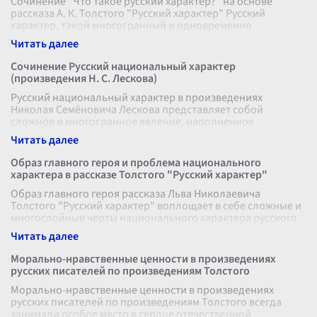
Сочинение "Что такое русский характер?" на основе
рассказа А. К. Толстого "Русский характер" Русский
характер, такой многогранный и одновременно
загадочный, всегда вызывал интерес
...
Сочинение Русский национальный характер
(произведения Н. С. Лескова)
Русский национальный характер в произведениях
Николая Семёновича Лескова представляет собой
сложное и многогранное явление, наполненное
богатством человеческой души и разнообразием
...
Образ главного героя и проблема национального
характера в рассказе Толстого "Русский характер"
Образ главного героя рассказа Льва Николаевича
Толстого "Русский характер" воплощает в себе сложные и
многослойные черты национального характера русского
народа. Рассказ Толстого я
...
Морально-нравственные ценности в произведениях
русских писателей по произведениям Толстого
Морально-нравственные ценности в произведениях
русских писателей по произведениям Толстого всегда
занимали особое место в сердце отечественной