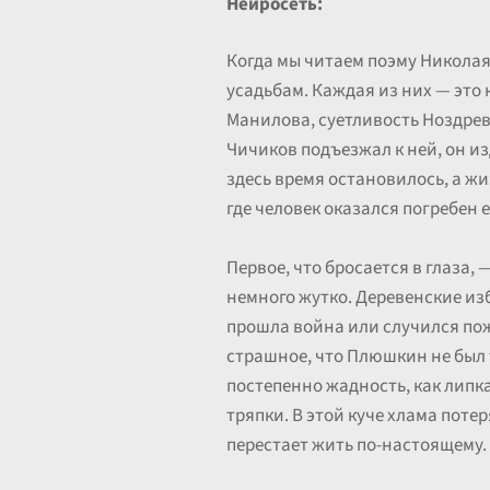
Нейросеть:
Когда мы читаем поэму Николая
усадьбам. Каждая из них — это 
Манилова, суетливость Ноздрев
Чичиков подъезжал к ней, он и
здесь время остановилось, а жи
где человек оказался погребен 
Первое, что бросается в глаза,
немного жутко. Деревенские изб
прошла война или случился пожа
страшное, что Плюшкин не был т
постепенно жадность, как липка
тряпки. В этой куче хлама поте
перестает жить по-настоящему.