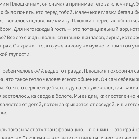
амим Плюшкиным, он сначала принимает его за ключницу. Эт
 было понять, кто перед тобой. Маленькие глазки бегали б
ствовалось недоверие к миру. Плюшкин перестал общаться 
обром. Для него каждый гость — это потенциальный вор, кот
тво? Все его склады полны сгнивших припасов, зерна, которо
прах. Он хранит то, что уже никому не нужно, и при этом ум
ой глупости.
гребен человек»? А ведь это правда. Плюшкин похоронил св
ба, что такое тепло человеческого общения. Он сам себе в
отя его сердце еще бьется, душа его уже холодная, как кам
я застоялось, как вода в болоте. Мы видим, как постепенно 
аляется от детей, потом закрывается от соседей, и в итоге
ве.
оголь показывает эту трансформацию. Плюшкин — это крайн
арь», но Плюшкин — это антипод рыцаря. У него нет чести,