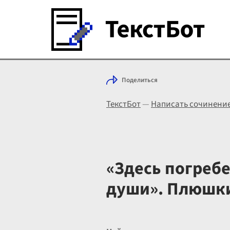
Поделиться
ТекстБот
—
Написать сочинени
«Здесь погреб
души». Плюшк