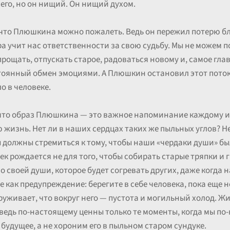
его, но он нищий. Он нищий духом.
, что Плюшкина можно пожалеть. Ведь он пережил потерю бл
ра учит нас ответственности за свою судьбу. Мы не можем п
щать, отпускать старое, радоваться новому и, самое глав
тоянный обмен эмоциями. А Плюшкин остановил этот поток. 
о в человеке.
 что образ Плюшкина — это важное напоминание каждому из 
 жизнь. Нет ли в наших сердцах таких же пыльных углов? Н
должны стремиться к тому, чтобы наши «чердаки души» был
ек рождается не для того, чтобы собирать старые тряпки и г
ло своей души, которое будет согревать других, даже когда
 как предупреждение: берегите в себе человека, пока еще не
руживает, что вокруг него — пустота и могильный холод. 
, ведь по-настоящему ценны только те моменты, когда мы п
будущее, а не хороним его в пыльном старом сундуке.