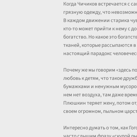
Когда Чичиков встречается с с
грязную одежду, что невозможно
В каждом движении старика чув
кто-то может прийти к нему с д
богатство. Но какое это богатс
тканей, которые рассыпаются в 
настоящий парадокс человеческ
Почему же мы говорим «здесь по
любовь к детям, что такое друж
бумажками и ненужным мусором. Х
нем нет воздуха, там даже врем
Плюшкин теряет жену, потом отд
своем огромном, пыльном царст
Интересно думать о том, как Г
часто слышим фразу «скупой рыц