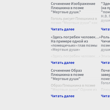
Сочинение Изображение
"Зде
Плюшкина в поэме
(на 
"Мертвые души."
"пом
Н.В.
Гоголь рисует Плюшкина в
души
поэме "Мертвые души" как
одного из самых ярких и
Здес
противоречивых
чей р
персонажей. Он
благ
«Здесь погребен человек…»
Роль
представляет собой
на с
На примере одной из
Чичи
крайнюю степень
плите
«помещичьих» глав поэмы
поэм
деградации души,
густ
«Мертвые души»
души
достигшей стадии
лип, 
абсолют
«Здесь погребен человек…»
...
кто 
Эпиз
на примере одной из
Плюш
«помещичьих» глав поэмы
Гого
«Мертвые души» Вот
явля
Сочинение Образ
Поче
широкий, обветшалый
ключ
Плюшкина в поэме
заве
склеп, весьма древний на
насы
"Мертвые души"
поме
вид, и надгробие простое,
прои
Гого
поросшее мхом. Чита
Образ Плюшкина в поэме
...
глав
"Мертвые души" Одним из
Плюш
наиболее колоритных и
заве
запоминающихся образов в
гале
поэме Н.В. Гоголя "Мертвые
Н. В.
души" является образ
пред