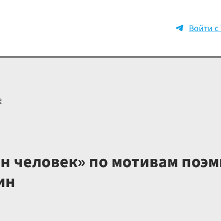
Войти с
е
ен человек» по мотивам поэ
ин