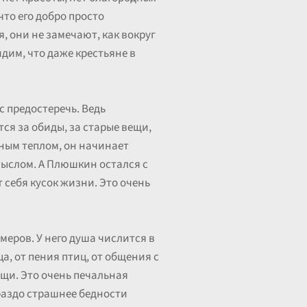
что его добро просто
, они не замечают, как вокруг
идим, что даже крестьяне в
с предостеречь. Ведь
тся за обиды, за старые вещи,
вным теплом, он начинает
мыслом. А Плюшкин остался с
т себя кусок жизни. Это очень
еров. У него душа числится в
а, от пения птиц, от общения с
ещи. Это очень печальная
ораздо страшнее бедности