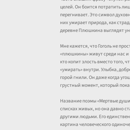
целей. Он боится потратить лиш
перегнивает. Это символ духов
них умирает природа, как страд
деревне Плюшкина выглядят уны
Мне кажется, что Гоголь не про
«плюшкины» живут среди нас и с
кто копит злость вместо того, 
«умирать» внутри. Улыбка, добр
горой гнили. Он даже когда угощ
грустный момент, который показ
Название поэмы «Мертвые души»
списках живых, но она давно ст
другими людьми. Его единствен
картина человеческого одиночес