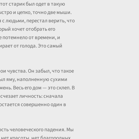
от старик был одет в такую
ыстро и цепко, точно две мыши.
с людьми, перестал верить, что
орый хочет отобрать его
е потемнело от времени, и
ирает от голода. Это самый
ои чувства. Он забыл, что такое
ырыл яму, наполненную сухими
ень. Весь его дом — это склеп. В
исчезает личность: сначала
 остается совершенно один в
ость человеческого падения. Мы
 нет красоты, нет благородных