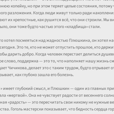
нюю копейку, но при этом теряет целые состояния, потому 
ного разложения. Когда люди живут только ради накопления
ают их крепостные, как рушится всё, что они строили. Мы в
ло, они тоже будто частью этого «кладбища» стали.
сто хотел посмеяться над жадностью Плюшкина, он хотел на
егодня. Это те, кто не может отпустить прошлое, кто держи
чтобы дарить добро. Когда человек перестает делиться душе
ое слово, поддержка — это то, что наполняет нашу жизнь с
ает Чичикова, делает это с таким трудом, будто отрывает о
ывает, как глубоко зашла его болезнь.
 имеет глубокий смысл, и Плюшкин — один из главных прим
ала «мертвой». Она не чувствует радости от весеннего солнц
ная «радость» — это пересчитать свои никому не нужные в
тва. Гоголь мастерски показывает, что бедность сердца г