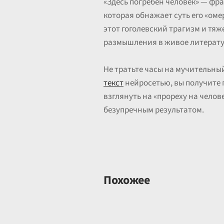
«Здесь погребен человек» — фр
которая обнажает суть его «оме
этот гоголевский трагизм и тяже
размышления в живое литерату
Не тратьте часы на мучительны
текст
нейросетью, вы получите 
взглянуть на «прореху на чело
безупречным результатом.
Похожее