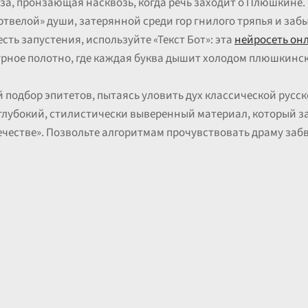
аза, пронзающая насквозь, когда речь заходит о Плюшкине
ртвелой» души, затерянной среди гор гнилого тряпья и за
сть запустения, используйте «Текст Бот»: эта
нейросеть он
рное полотно, где каждая буква дышит холодом плюшкинск
й подбор эпитетов, пытаясь уловить дух классической русс
глубокий, стилистически выверенный материал, который з
вечестве». Позвольте алгоритмам прочувствовать драму заб