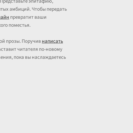
. Представьте эпитафию,
бытых амбиций. Чтобы передать
лайн
превратит ваши
ого поместья.
кой прозы. Поручив
написать
аставит читателя по-новому
вения, пока вы наслаждаетесь