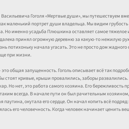
 Васильевича Гоголя «Мертвые души», мы путешествуем вме
как маленький портрет души владельца. Мы видим грубость
а. Но именно усадьба Плюшкина оставляет самое тяжелое и
здалека принял огромную деревню за какую-то нежилую рухл
знь потихоньку начала угасать. Это не просто дом жадного
еще при жизни.
 — это общая запущенность. Гоголь описывает всё так подро
ы стоят кривые, крыши провалились, заборы развалились. В
р. Но нет, это работа самого хозяина. Его бережливость п
аким всегда. В начале пути он был рачительным хозяином, у
я паутина, окутала его сердце. Он начал копить всё подряд
рялась его человечность. Когда человек начинает ценить ве