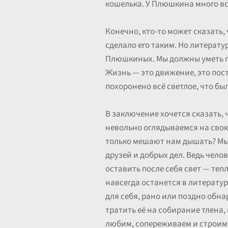
кошелька. У Плюшкина много вс
Конечно, кто-то может сказать
сделало его таким. Но литерату
Плюшкиных. Мы должны уметь про
Жизнь — это движение, это пос
похоронено всё светлое, что был
В заключение хочется сказать,
невольно оглядываемся на свою
только мешают нам дышать? Мы 
друзей и добрых дел. Ведь челов
оставить после себя свет — теп
навсегда останется в литературе
для себя, рано или поздно обна
тратить её на собирание тлена
любим, сопереживаем и строим 