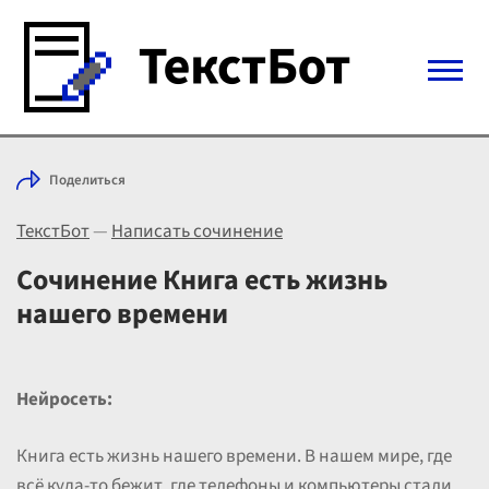
Войти с Telegram
Поделиться
Вход
ТекстБот
—
Написать сочинение
Выбрать режим
Цены
Сочинение Книга есть жизнь
нашего времени
Нейросеть:
Книга есть жизнь нашего времени. В нашем мире, где
всё куда-то бежит, где телефоны и компьютеры стали