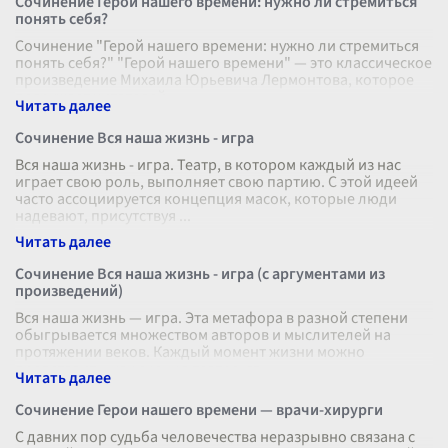
Сочинение Герой нашего времени: нужно ли стремиться
понять себя?
Сочинение "Герой нашего времени: нужно ли стремиться
понять себя?" "Герой нашего времени" — это классическое
произведение Михаила Юрьевича Лермонтова, которое
погружает читателей
...
Сочинение Вся наша жизнь - игра
Вся наша жизнь - игра. Театр, в котором каждый из нас
играет свою роль, выполняет свою партию. С этой идеей
часто ассоциируется концепция масок, которые люди
надевают, присутствуя
...
Сочинение Вся наша жизнь - игра (с аргументами из
произведений)
Вся наша жизнь — игра. Эта метафора в разной степени
обыгрывается множеством авторов и мыслителей на
протяжении веков. Каждый момент жизни можно
представить, как сцену в театре, гд
...
Сочинение Герои нашего времени — врачи-хирурги
С давних пор судьба человечества неразрывно связана с