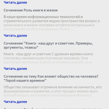
времени". В этом л
...
Сочинение Роль книги в жизни
В наше время информационных технологий и
стремительного развития медиа пространства вопрос о
роли книги в жизни человека остается актуальным и
заслуживает особого внимания. Книга,
...
Сочинение "Книга - наш друг и советчик. Примеры,
аргументы, тезисы"
Книга - наш друг и советчик С древних времен книга
считалась неизменным спутником человека. Она
выступает не только в роли источника знаний, но и
верного друга и советчика, способ
...
Сочинение на тему Как влияет общество на человека?
"Герой нашего времени"
Общество оказывает огромное влияние на личность, его
формирование и развитие, и этот процесс можно ярко
пронаблюдать на примере произведения Михаила
Юрьевича Лермонтова "Герой наше
...