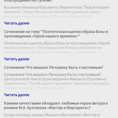
благородным поступкам?
В романе Михаила Юрьевича Лермонтова "Герой нашего
времени" образ Печорина является одним из самых
сложных и многогранных. Он воплощает собой
противоречия и внутренние конфликты, р
...
Сочинение на тему "Поэтическая оценка образа Бэлы в
произведении «Герой нашего времени»"
Поэтическая оценка образа Бэлы в произведении «Герой
нашего времени» Произведение Михаила Юрьевича
Лермонтова «Герой нашего времени», неизменно
привлекающее внимание читателей и к
...
Сочинение Что мешало Печорину быть счастливым?
Сочинение Что мешало Печорину быть счастливым?
Центральной темой произведения Михаила Юрьевича
Лермонтова "Герой нашего времени" является личность
главного героя – Григория Алекса
...
Какими качествами обладают любимые герои автора в
романе М.А. Булгакова «Мастер и Маргарита»?
Когда читаешь роман Михаила Булгакова «Мастер и