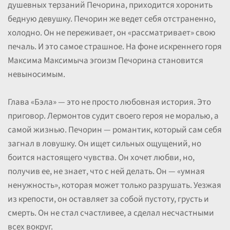
душевных терзаний Печорина, приходится хоронить
бедную девушку. Печорин же ведет себя отстраненно,
холодно. Он не переживает, он «рассматривает» свою
печаль. И это самое страшное. На фоне искреннего горя
Максима Максимыча эгоизм Печорина становится
невыносимым.
Глава «Бэла» — это не просто любовная история. Это
приговор. Лермонтов судит своего героя не моралью, а
самой жизнью. Печорин — романтик, который сам себя
загнал в ловушку. Он ищет сильных ощущений, но
боится настоящего чувства. Он хочет любви, но,
получив ее, не знает, что с ней делать. Он — «умная
ненужность», которая может только разрушать. Уезжая
из крепости, он оставляет за собой пустоту, грусть и
смерть. Он не стал счастливее, а сделал несчастными
всех вокруг.