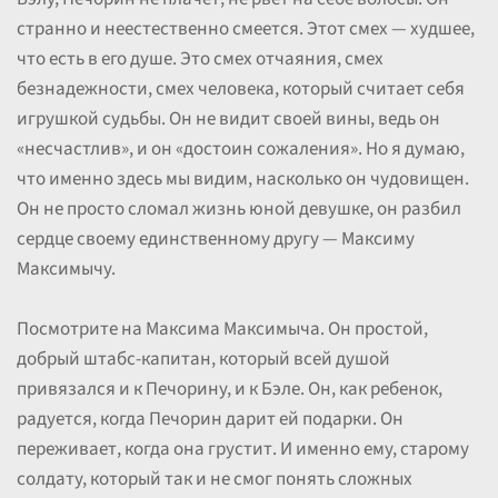
странно и неестественно смеется. Этот смех — худшее,
что есть в его душе. Это смех отчаяния, смех
безнадежности, смех человека, который считает себя
игрушкой судьбы. Он не видит своей вины, ведь он
«несчастлив», и он «достоин сожаления». Но я думаю,
что именно здесь мы видим, насколько он чудовищен.
Он не просто сломал жизнь юной девушке, он разбил
сердце своему единственному другу — Максиму
Максимычу.
Посмотрите на Максима Максимыча. Он простой,
добрый штабс-капитан, который всей душой
привязался и к Печорину, и к Бэле. Он, как ребенок,
радуется, когда Печорин дарит ей подарки. Он
переживает, когда она грустит. И именно ему, старому
солдату, который так и не смог понять сложных