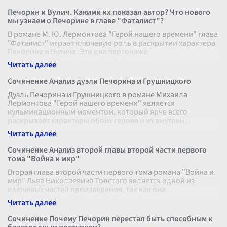
Печорин и Вулич. Какими их показал автор? Что нового
мы узнаем о Печорине в главе "Фаталист"?
В романе М. Ю. Лермонтова "Герой нашего времени" глава
"Фаталист" играет ключевую роль в раскрытии характера
Печорина и Вулича. Эти два персонажа
противопоставлены друг другу в кон
...
Сочинение Анализ дуэли Печорина и Грушницкого
Дуэль Печорина и Грушницкого в романе Михаила
Лермонтова "Герой нашего времени" является
кульминационным моментом, который ярче всего
раскрывает характеры обоих героев и их внутрен
...
Сочинение Анализ второй главы второй части первого
тома "Война и мир"
Вторая глава второй части первого тома романа "Война и
мир" Льва Николаевича Толстого является одной из
ключевых частей произведения, так как она
предоставляет читателям глубокое п
...
Сочинение Почему Печорин перестал быть способным к