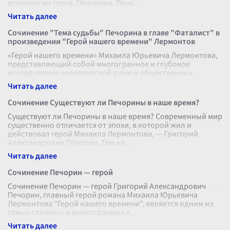
психологии героя, Печорина. Печо
...
Сочинение "Тема судьбы" Печорина в главе "Фаталист" в
произведении "Герой нашего времени" Лермонтов
«Герой нашего времени» Михаила Юрьевича Лермонтова,
представляющий собой многогранное и глубокое
исследование человеческой души и общественных
нравов, затрагивает в каждой своей ча
...
Сочинение Существуют ли Печорины в наше время?
Существуют ли Печорины в наше время? Современный мир
существенно отличается от эпохи, в которой жил и
действовал герой Михаила Лермонтова, — Григорий
Александрович Печорин. Тем не
...
Сочинение Печорин — герой
Сочинение Печорин — герой Григорий Александрович
Печорин, главный герой романа Михаила Юрьевича
Лермонтова "Герой нашего времени", является одним из
самых сложных и многогранных п
...