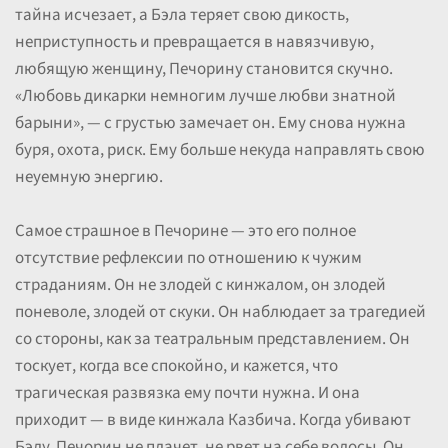
тайна исчезает, а Бэла теряет свою дикость,
неприступность и превращается в навязчивую,
любящую женщину, Печорину становится скучно.
«Любовь дикарки немногим лучше любви знатной
барыни», — с грустью замечает он. Ему снова нужна
буря, охота, риск. Ему больше некуда направлять свою
неуемную энергию.
Самое страшное в Печорине — это его полное
отсутствие рефлексии по отношению к чужим
страданиям. Он не злодей с кинжалом, он злодей
поневоле, злодей от скуки. Он наблюдает за трагедией
со стороны, как за театральным представлением. Он
тоскует, когда все спокойно, и кажется, что
трагическая развязка ему почти нужна. И она
приходит — в виде кинжала Казбича. Когда убивают
Бэлу, Печорин не плачет, не рвет на себе волосы. Он