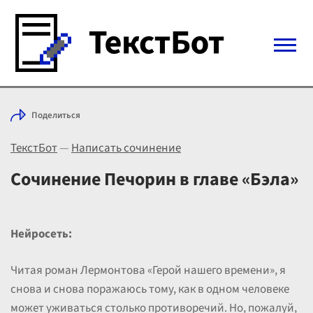
Войти с Telegram
Поделиться
Вход
ТекстБот
—
Написать сочинение
Выбрать режим
Цены
Сочинение Печорин в главе «Бэла»
Нейросеть:
Читая роман Лермонтова «Герой нашего времени», я
снова и снова поражаюсь тому, как в одном человеке
может уживаться столько противоречий. Но, пожалуй,