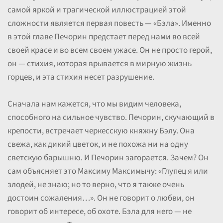
самой яркой и трагической иллюстрацией этой
сложности является первая повесть — «Бэла». Именно
в этой главе Печорин предстает перед нами во всей
своей красе и во всем своем ужасе. Он не просто герой,
он — стихия, которая врывается в мирную жизнь
горцев, и эта стихия несет разрушение.
Сначала нам кажется, что мы видим человека,
способного на сильное чувство. Печорин, скучающий в
крепости, встречает черкесскую княжну Бэлу. Она
свежа, как дикий цветок, и не похожа ни на одну
светскую барышню. И Печорин загорается. Зачем? Он
сам объясняет это Максиму Максимычу: «Глупец я или
злодей, не знаю; но то верно, что я также очень
достоин сожаления…». Он не говорит о любви, он
говорит об интересе, об охоте. Бэла для него — не