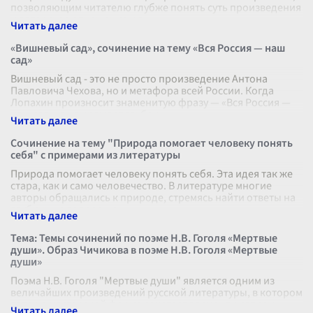
позволяющим читателю глубже понять суть произведения
и авторское отношение к г
...
«Вишневый сад», сочинение на тему «Вся Россия — наш
сад»
Вишневый сад - это не просто произведение Антона
Павловича Чехова, но и метафора всей России. Когда
Лопахин произносит знаменитую фразу — «Вся Россия —
наш сад», он выражает глубок
...
Сочинение на тему "Природа помогает человеку понять
себя" с примерами из литературы
Природа помогает человеку понять себя. Эта идея так же
стара, как и само человечество. В литературе многие
авторы обращались к природе, стремясь найти ответы на
глубинные вопросы с
...
Тема: Темы сочинений по поэме Н.В. Гоголя «Мертвые
души». Образ Чичикова в поэме Н.В. Гоголя «Мертвые
души»
Поэма Н.В. Гоголя "Мертвые души" является одним из
величайших произведений русской литературы, в котором
автор в мастерской форме сочетает элементы сатиры,