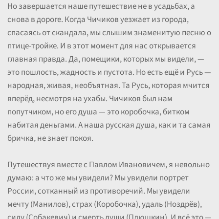
Но завершается наше путешествие не в усадьбах, а
снова в дороге. Когда Чичиков уезжает из города,
спасаясь от скандала, мы слышим знаменитую песню о
птице-тройке. И в этот момент для нас открывается
главная правда. Да, помещики, которых мы видели, —
это пошлость, жадность и пустота. Но есть ещё и Русь —
народная, живая, необъятная. Та Русь, которая мчится
вперёд, несмотря на ухабы. Чичиков был нам
попутчиком, но его душа — это коробочка, битком
набитая деньгами. А наша русская душа, как и та самая
бричка, не знает покоя.
Путешествуя вместе с Павлом Ивановичем, я невольно
думаю: а что же мы увидели? Мы увидели портрет
России, сотканный из противоречий. Мы увидели
мечту (Манилов), страх (Коробочка), удаль (Ноздрёв),
силу (Собакевич) и смерть души (Плюшкин). И всё это —