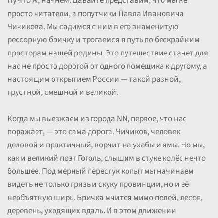
Ну что ж, начнём. Давайте представим, что мы не
просто читатели, а попутчики Павла Ивановича
Чичикова. Мы садимся с ним в его знаменитую
рессорную бричку и трогаемся в путь по бескрайним
просторам нашей родины. Это путешествие станет для
нас не просто дорогой от одного помещика к другому, а
настоящим открытием России — такой разной,
грустной, смешной и великой.
Когда мы выезжаем из города NN, первое, что нас
поражает, — это сама дорога. Чичиков, человек
деловой и практичный, ворчит на ухабы и ямы. Но мы,
как и великий поэт Гоголь, слышим в стуке колёс нечто
большее. Под мерный перестук копыт мы начинаем
видеть не только грязь и скуку провинции, но и её
необъятную ширь. Бричка мчится мимо полей, лесов,
деревень, уходящих вдаль. И в этом движении