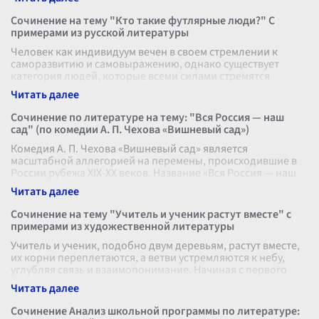
лирики, философской проз
...
Сочинение на тему "Кто такие футлярные люди?" С
примерами из русской литературы
Человек как индивидуум вечен в своем стремлении к
саморазвитию и самовыражению, однако существует
категория людей, которые всеми силами стремятся
избежать этого процесса. Они живут
...
Сочинение по литературе на тему: "Вся Россия — наш
сад" (по комедии А. П. Чехова «Вишневый сад»)
Комедия А. П. Чехова «Вишневый сад» является
масштабной аллегорией на перемены, происходившие в
России рубежа XIX-XX веков. Название «Вся Россия — наш
сад» может быть весьма символ
...
Сочинение на тему "Учитель и ученик растут вместе" с
примерами из художественной литературы
Учитель и ученик, подобно двум деревьям, растут вместе,
их корни переплетаются, а ветви устремляются к небу,
углубляя связь и взаимопонимание. Начиная с первого
шага учебного путеш
...
Сочинение Анализ школьной программы по литературе: