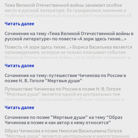
Тема Великой Отечественной войны занимает особое
место в русской литературе. Ее грандиозное значение и
глубокие эмоциональные корни делают произведения об
этом событии неотъемлемой
...
Сочинение на тему «Тема Великой Отечественной войны в
русской литературе» по повести «А зори здесь тихие...»
Повесть «А зори здесь тихие...» Бориса Васильева является
произведением, которое не только описывает события
Великой Отечественной войны, но и глубоко проникает в
души своих героин
...
Сочинение на тему: путешествие Чичикова по России в
поэме Н. В. Гоголя "Мертвые души"
Путешествие Чичикова по России в поэме Н. В. Гоголя
"Мертвые души" является одной из центральных тем
произведения, раскрывающей глубокие социальные и
философские аспекты российског
...
Сочинение по поэме "Мертвые души" на тему "Образ
Чичикова в поэме и как автор к нему относится"
Образ Чичикова в поэме Николая Васильевича Гоголя
"Мертвые души" является центральным и многогранным,