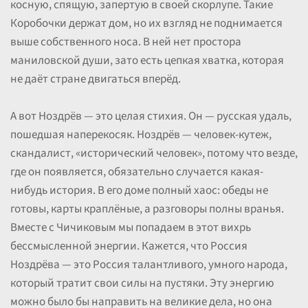
косную, спящую, запертую в своей скорлупе. Такие
Коробочки держат дом, но их взгляд не поднимается
выше собственного носа. В ней нет простора
маниловской души, зато есть цепкая хватка, которая
не даёт стране двигаться вперёд.
А вот Ноздрёв — это целая стихия. Он — русская удаль,
пошедшая наперекосяк. Ноздрёв — человек-кутеж,
скандалист, «исторический человек», потому что везде,
где он появляется, обязательно случается какая-
нибудь история. В его доме полный хаос: обеды не
готовы, карты краплёные, а разговоры полны вранья.
Вместе с Чичиковым мы попадаем в этот вихрь
бессмысленной энергии. Кажется, что Россия
Ноздрёва — это Россия талантливого, умного народа,
который тратит свои силы на пустяки. Эту энергию
можно было бы направить на великие дела, но она