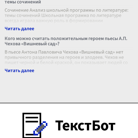
темы сочинений
Сочинение Анализ школьной программы по литературе:
темы сочинений Школьная программа по литературе
всегда играла важную роль в формировании
мировоззрения и культурного уровня подр
...
Кого можно считать положительным героем пьесы А.П.
Чехова «Вишневый сад»?
В пьесе Антона Павловича Чехова «Вишневый сад» нет
привычного разделения на героев и злодеев. Чехов не
пишет черной и белой краской, он показывает людей со
всеми их слабостями, стр
...