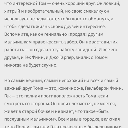
что интересно? Том — очень хороший друг. Он ловкий,
хитрый и изобретательный, но свою смекалку он
использует не ради того, чтобы кого-то обмануть, а
чтобы сделать жизнь своих друзей интереснее.
Вспомните, как он гениально «продал» другим
мальчишкам право красить забор. Он не заставил их
работать — он сделал эту работу завидной! И все его
друзья, и Гек Финн, и Джо Гарпер, знали: с Томом
никогда не будет скучно.
Но самый верный, самый непохожий на всех и самый
важный друг Тома — это, конечно же, Гекльберри Финн.
Гек — это полная противоположность Тома, если
смотреть со стороны. Он носит лохмотья, не моется,
живет в старой бочке и не знает, что такое «быть
послушным мальчиком». Все мамы в городке, включая
тетю Полли, считали Гека презренным бездельником и