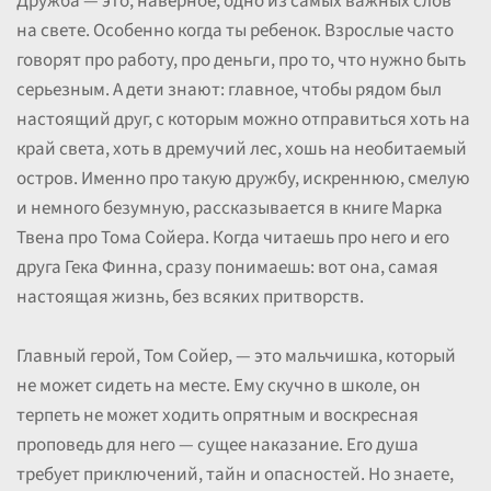
Дружба — это, наверное, одно из самых важных слов
на свете. Особенно когда ты ребенок. Взрослые часто
говорят про работу, про деньги, про то, что нужно быть
серьезным. А дети знают: главное, чтобы рядом был
настоящий друг, с которым можно отправиться хоть на
край света, хоть в дремучий лес, хошь на необитаемый
остров. Именно про такую дружбу, искреннюю, смелую
и немного безумную, рассказывается в книге Марка
Твена про Тома Сойера. Когда читаешь про него и его
друга Гека Финна, сразу понимаешь: вот она, самая
настоящая жизнь, без всяких притворств.
Главный герой, Том Сойер, — это мальчишка, который
не может сидеть на месте. Ему скучно в школе, он
терпеть не может ходить опрятным и воскресная
проповедь для него — сущее наказание. Его душа
требует приключений, тайн и опасностей. Но знаете,