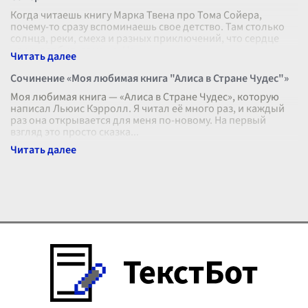
Когда читаешь книгу Марка Твена про Тома Сойера,
почему-то сразу вспоминаешь свое детство. Там столько
солнца, реки, смеха и разных приключений, что сердце
начинает биться чаще. Но
...
Сочинение «Моя любимая книга "Алиса в Стране Чудес"»
Моя любимая книга — «Алиса в Стране Чудес», которую
написал Льюис Кэрролл. Я читал её много раз, и каждый
раз она открывается для меня по-новому. На первый
взгляд это просто сказка
...