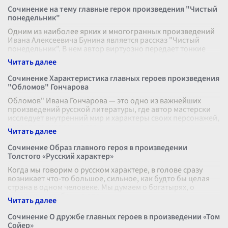
Сочинение на тему главные герои произведения "Чистый
понедельник"
Одним из наиболее ярких и многогранных произведений
Ивана Алексеевича Бунина является рассказ "Чистый
понедельник". В нем автор виртуозно передает тонкие
психологические нюансы и о
...
Сочинение Характеристика главных героев произведения
"Обломов" Гончарова
Обломов" Ивана Гончарова — это одно из важнейших
произведений русской литературы, где автор мастерски
исследует внутренний мир и характеры своих персонажей,
сосредоточиваясь на гла
...
Сочинение Образ главного героя в произведении
Толстого «Русский характер»
Когда мы говорим о русском характере, в голове сразу
возникает что-то большое, сильное, как будто бы целая
страна в одном человеке. Мы думаем о богатырях, о
суровых, но добрых людя
...
Сочинение О дружбе главных героев в произведении «Том
Сойер»