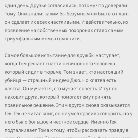
один день. Друзья согласились, потому что доверяли
Тому. Они знали: каким бы безумным ни был его план,
он сделает их всех счастливыми. И действительно, их
появление на собственных похоронах стало самым
триумфальным моментом книги.
Самое большое испытание для дружбы наступает,
когда Том решает спасти невиновного человека,
который сидит в тюрьме. Том знает, кто настоящий
убийца — страшный индеец Джо. Но клятва есть
клятва. Он мучается, его мучает совесть. И тут он
находит друга, который помогает ему принять
правильное решение. Этим другом снова оказывается
Гек. Гек не читал книг, он не умел красиво говорить, но у
него было большое и честное сердце. Именно Гек
подталкивает Тома к тому, чтобы рассказать правду в