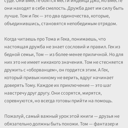
суде. Они вместе боятся мести индейца Джо, но вместе
они находят в себе смелость. Дружба дает им силу быть
лучше. Том и Гек — это два одиночества, которые,
объединившись, становятся непобедимым отрядом.
Когда читаешь про Тома и Гека, понимаешь, что
настоящая дружба не знает сословий и правил. Гек из
бедной семьи, Том — из более-менее приличной. Но для
них это не имеет никакого значения. Том не стесняется
дружить с «оборванцем», он гордится этим. А Гек,
который привык никому не верить, вдруг начинает
доверять Тому. Каждое их приключение — это шаг
навстречу друг другу. Они ссорятся, мирятся,
соревнуются, но всегда готовы прийти на помощь.
Пожалуй, самый важный урок этой книги — друзья не
обязательно должны быть похожи. Том — фантазер и