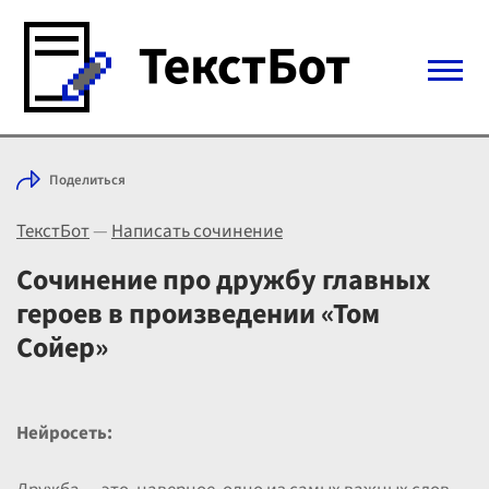
Войти с Telegram
Поделиться
Вход
ТекстБот
—
Написать сочинение
Выбрать режим
Цены
Сочинение про дружбу главных
героев в произведении «Том
Сойер»
Нейросеть: