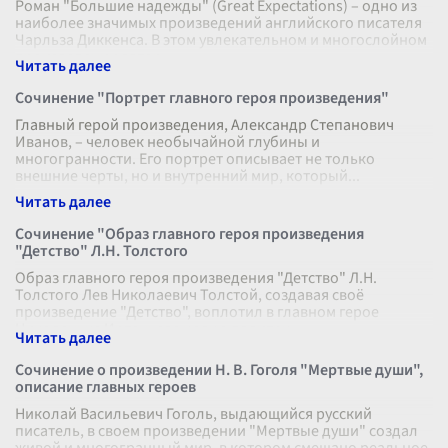
Роман "Большие надежды" (Great Expectations) – одно из
наиболее значимых произведений английского писателя
Чарльза Диккенса. В этом увлекательном и многослойном
произведении автор
...
Сочинение "Портрет главного героя произведения"
Главный герой произведения, Александр Степанович
Иванов, – человек необычайной глубины и
многогранности. Его портрет описывает не только
внешние черты, но и внутренний мир, который
...
Сочинение "Образ главного героя произведения
"Детство" Л.Н. Толстого
Образ главного героя произведения "Детство" Л.Н.
Толстого Лев Николаевич Толстой, создавая своё
произведение "Детство", воплотил в главном герое
Николеньке Иртеньеве целую палитру
...
Сочинение о произведении Н. В. Гоголя "Мертвые души",
описание главных героев
Николай Васильевич Гоголь, выдающийся русский
писатель, в своем произведении "Мертвые души" создал