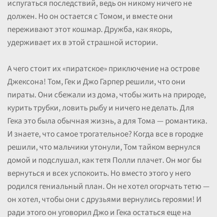
испугаться последствий, ведь он никому ничего не
должен. Но он остается с Томом, и вместе они
переживают этот кошмар. Дружба, как якорь,
удерживает их в этой страшной истории.
А чего стоит их «пиратское» приключение на острове
Джексона! Том, Гек и Джо Гарпер решили, что они
пираты. Они сбежали из дома, чтобы жить на природе,
курить трубки, ловить рыбу и ничего не делать. Для
Гека это была обычная жизнь, а для Тома — романтика.
И знаете, что самое трогательное? Когда все в городке
решили, что мальчики утонули, Том тайком вернулся
домой и подслушал, как тетя Полли плачет. Он мог бы
вернуться и всех успокоить. Но вместо этого у него
родился гениальный план. Он не хотел огорчать тетю —
он хотел, чтобы они с друзьями вернулись героями! И
ради этого он уговорил Джо и Гека остаться еще на