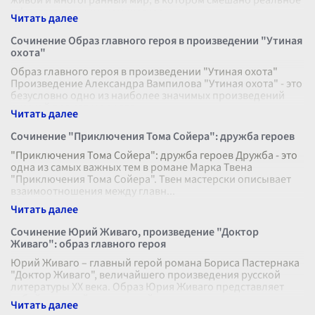
живой и многогранный мир, в котором смешано реальное
с фантастическим, комическое
...
Сочинение Образ главного героя в произведении "Утиная
охота"
Образ главного героя в произведении "Утиная охота"
Произведение Александра Вампилова "Утиная охота" - это
безусловно одно из наиболее значимых произведений
русской драматургии вто
...
Сочинение "Приключения Тома Сойера": дружба героев
"Приключения Тома Сойера": дружба героев Дружба - это
одна из самых важных тем в романе Марка Твена
"Приключения Тома Сойера". Твен мастерски описывает
взаимоотношения между главн
...
Сочинение Юрий Живаго, произведение "Доктор
Живаго": образ главного героя
Юрий Живаго – главный герой романа Бориса Пастернака
"Доктор Живаго", величайшего произведения русской
литературы XX века. Образ Юрия Живаго представляет
собой сложный и многослойн
...