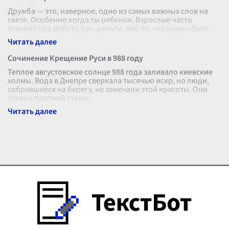
Дружба — это, наверное, одно из самых важных слов на
свете. Особенно когда ты ребенок. Взрослые часто
говорят про работу, про деньги, про то, что нужно быть
серьезным. А дети знают
...
Сочинение Крещение Руси в 988 году
Теплое августовское солнце 988 года заливало киевские
холмы. Вода в Днепре сверкала тысячью искр, но люди,
собравшиеся на берегу, не замечали этой красоты. Они
стояли плотной стено
...