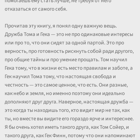
помогаешь ему стать лучше, не требуя от него
отказаться от самого себя.
Прочитав эту книгу, я понял одну важную вещь.
Дружба Тома и Гека — это не про одинаковые интересы
или про то, что они сидят за одной партой. Это про
верность, про готовность рискнуть собой ради другого,
про общие тайны и про умение прощать. Том научил
Гека тому, что в жизни есть место правилам и заботе, а
Гек научил Тома тому, что настоящая свобода и
честность — это самое ценное, что есть. Они разные,
как небо и земля, но именно поэтому они идеально
дополняют друг друга. Наверное, настоящая дружба —
это когда ты находишь того, кто видит мир не так, как
ты, но вместе вы видите его гораздо ярче и интереснее.
Я бы очень хотел иметь такого друга, как Том Сойер, и
такого друга, как Гек Финн, потому что они напоминают