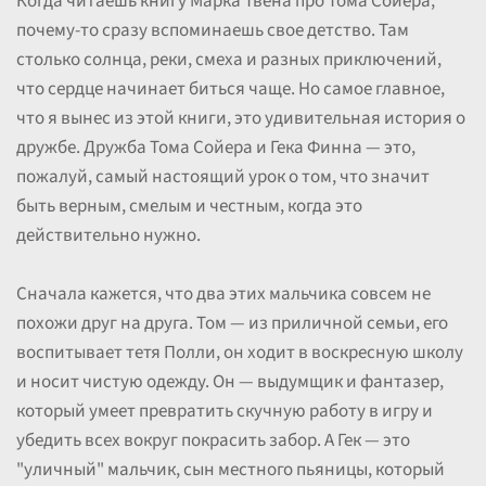
Когда читаешь книгу Марка Твена про Тома Сойера,
почему-то сразу вспоминаешь свое детство. Там
столько солнца, реки, смеха и разных приключений,
что сердце начинает биться чаще. Но самое главное,
что я вынес из этой книги, это удивительная история о
дружбе. Дружба Тома Сойера и Гека Финна — это,
пожалуй, самый настоящий урок о том, что значит
быть верным, смелым и честным, когда это
действительно нужно.
Сначала кажется, что два этих мальчика совсем не
похожи друг на друга. Том — из приличной семьи, его
воспитывает тетя Полли, он ходит в воскресную школу
и носит чистую одежду. Он — выдумщик и фантазер,
который умеет превратить скучную работу в игру и
убедить всех вокруг покрасить забор. А Гек — это
"уличный" мальчик, сын местного пьяницы, который