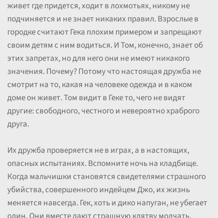
живет где придется, ходит в лохмотьях, никому не
подчиняется и не знает никаких правил. Взрослые в
городке считают Гека плохим примером и запрещают
своим детям с ним водиться. И Том, конечно, знает об
этих запретах, но для него они не имеют никакого
значения. Почему? Потому что настоящая дружба не
смотрит на то, какая на человеке одежда и в каком
доме он живет. Том видит в Геке то, чего не видят
другие: свободного, честного и невероятно храброго
друга.
Их дружба проверяется не в играх, а в настоящих,
опасных испытаниях. Вспомните ночь на кладбище.
Когда мальчишки становятся свидетелями страшного
убийства, совершенного индейцем Джо, их жизнь
меняется навсегда. Гек, хоть и дико напуган, не убегает
один. Они вместе дают страшную клятву молчать,