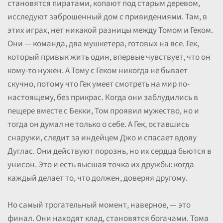
становятся пиратами, копают под старым деревом,
исследуют заброшенный дом с привидениями. Там, в
этих играх, нет никакой разницы между Томом и Геком.
Они — команда, два мушкетера, готовых на все. Гек,
который привык жить один, впервые чувствует, что он
кому-то нужен. А Тому с Геком никогда не бывает
скучно, потому что Гек умеет смотреть на мир по-
настоящему, без прикрас. Когда они заблудились в
пещере вместе с Бекки, Том проявил мужество, но и
тогда он думал не только о себе. А Гек, оставшись
снаружи, следит за индейцем Джо и спасает вдову
Дуглас. Они действуют порознь, но их сердца бьются в
унисон. Это и есть высшая точка их дружбы: когда
каждый делает то, что должен, доверяя другому.
Но самый трогательный момент, наверное, — это
финал. Они находят клад, становятся богачами. Тома