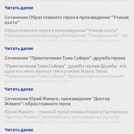
живой и многогранный мир, в котором смешано реальное
с фантастическим, комическое
...
Сочинение Образ главного героя в произведении "Утиная
охота"
Образ главного героя в произведении "Утиная охота"
Произведение Александра Вампилова "Утиная охота" - это
безусловно одно из наиболее значимых произведений
русской драматургии вто
...
Сочинение "Приключения Тома Сойера": дружба героев
"Приключения Тома Сойера": дружба героев Дружба - это
одна из самых важных тем в романе Марка Твена
"Приключения Тома Сойера". Твен мастерски описывает
взаимоотношения между главн
...
Сочинение Юрий Живаго, произведение "Доктор
Живаго": образ главного героя
Юрий Живаго – главный герой романа Бориса Пастернака
"Доктор Живаго", величайшего произведения русской
литературы XX века. Образ Юрия Живаго представляет
собой сложный и многослойн
...