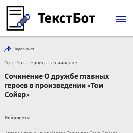
Войти с Telegram
Поделиться
Вход
ТекстБот
—
Написать сочинение
Выбрать режим
Цены
Сочинение О дружбе главных
героев в произведении «Том
Сойер»
Нейросеть: