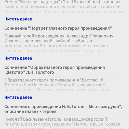
Роман "Большие надежды" (Great Expectations) – одно из
наиболее значимых произведений английского писателя
Чарльза Диккенса. В этом увлекательном и многослойном
произведении автор
...
Сочинение "Портрет главного героя произведения"
Главный герой произведения, Александр Степанович
Иванов, – человек необычайной глубины и
многогранности. Его портрет описывает не только
внешние черты, но и внутренний мир, который
...
Сочинение "Образ главного героя произведения
"Детство" Л.Н. Толстого
Образ главного героя произведения "Детство" Л.Н.
Толстого Лев Николаевич Толстой, создавая своё
произведение "Детство", воплотил в главном герое
Николеньке Иртеньеве целую палитру
...
Сочинение о произведении Н. В. Гоголя "Мертвые души",
описание главных героев
Николай Васильевич Гоголь, выдающийся русский
писатель, в своем произведении "Мертвые души" создал