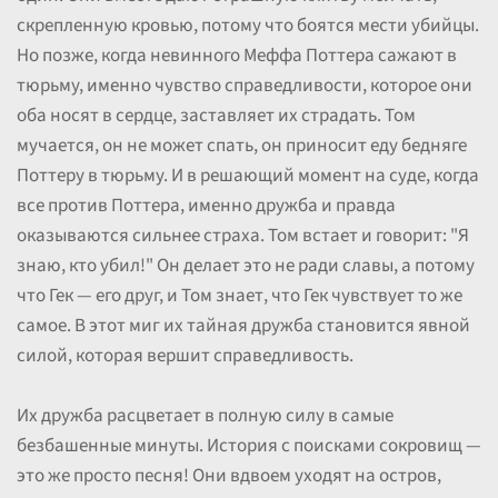
скрепленную кровью, потому что боятся мести убийцы.
Но позже, когда невинного Меффа Поттера сажают в
тюрьму, именно чувство справедливости, которое они
оба носят в сердце, заставляет их страдать. Том
мучается, он не может спать, он приносит еду бедняге
Поттеру в тюрьму. И в решающий момент на суде, когда
все против Поттера, именно дружба и правда
оказываются сильнее страха. Том встает и говорит: "Я
знаю, кто убил!" Он делает это не ради славы, а потому
что Гек — его друг, и Том знает, что Гек чувствует то же
самое. В этот миг их тайная дружба становится явной
силой, которая вершит справедливость.
Их дружба расцветает в полную силу в самые
безбашенные минуты. История с поисками сокровищ —
это же просто песня! Они вдвоем уходят на остров,