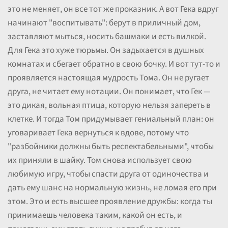
это не меняет, он все тот же проказник. А вот Гека вдруг
начинают "воспитывать": берут в приличный дом,
заставляют мыться, носить башмаки и есть вилкой.
Для Гека это хуже тюрьмы. Он задыхается в душных
комнатах и сбегает обратно в свою бочку. И вот тут-то и
проявляется настоящая мудрость Тома. Он не ругает
друга, не читает ему нотации. Он понимает, что Гек —
это дикая, вольная птица, которую нельзя запереть в
клетке. И тогда Том придумывает гениальный план: он
уговаривает Гека вернуться к вдове, потому что
"разбойники должны быть респектабельными", чтобы
их приняли в шайку. Том снова использует свою
любимую игру, чтобы спасти друга от одиночества и
дать ему шанс на нормальную жизнь, не ломая его при
этом. Это и есть высшее проявление дружбы: когда ты
принимаешь человека таким, какой он есть, и