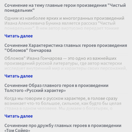
Сочинение на тему главные герои произведения "Чистый
понедельник"
Одним из наиболее ярких и многогранных произведений
Ивана Алексеевича Бунина является рассказ "Чистый
понедельник". В нем автор виртуозно передает тонкие
психологические нюансы и о
...
Сочинение Характеристика главных героев произведения
"Обломов" Гончарова
Обломов" Ивана Гончарова — это одно из важнейших
произведений русской литературы, где автор мастерски
исследует внутренний мир и характеры своих персонажей,
сосредоточиваясь на гла
...
Сочинение Образ главного героя в произведении
Толстого «Русский характер»
Когда мы говорим о русском характере, в голове сразу
возникает что-то большое, сильное, как будто бы целая
страна в одном человеке. Мы думаем о богатырях, о
суровых, но добрых людя
...
Сочинение про дружбу главных героев в произведении
«Том Сойер»