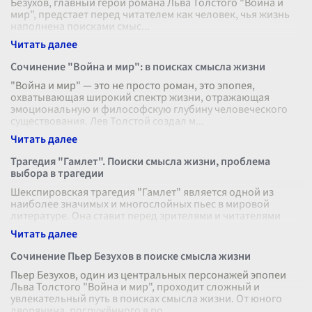
Безухов, главный герой романа Льва Толстого "Война и
мир", предстает перед читателем как человек, чья жизнь
наполнена поисками смыс
...
Сочинение "Война и мир": в поисках смысла жизни
"Война и мир" — это не просто роман, это эпопея,
охватывающая широкий спектр жизни, отражающая
эмоциональную и философскую глубину человеческого
существования. Лев Толстой создал м
...
Трагедия "Гамлет". Поиски смысла жизни, проблема
выбора в трагедии
Шекспировская трагедия "Гамлет" является одной из
наиболее значимых и многослойных пьес в мировой
литературе. Она ставит перед зрителями и читателями
вопросы, которые остаются акту
...
Сочинение Пьер Безухов в поиске смысла жизни
Пьер Безухов, один из центральных персонажей эпопеи
Льва Толстого "Война и мир", проходит сложный и
увлекательный путь в поисках смысла жизни. От юного
дворянина, погружённого в ро
...