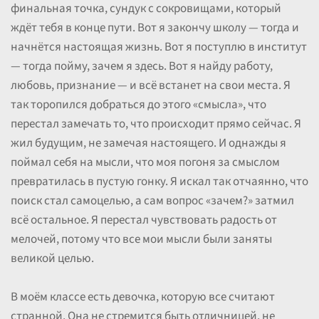
финальная точка, сундук с сокровищами, который
ждёт тебя в конце пути. Вот я закончу школу — тогда и
начнётся настоящая жизнь. Вот я поступлю в институт
— тогда пойму, зачем я здесь. Вот я найду работу,
любовь, признание — и всё встанет на свои места. Я
так торопился добраться до этого «смысла», что
перестал замечать то, что происходит прямо сейчас. Я
жил будущим, не замечая настоящего. И однажды я
поймал себя на мысли, что моя погоня за смыслом
превратилась в пустую гонку. Я искал так отчаянно, что
поиск стал самоцелью, а сам вопрос «зачем?» затмил
всё остальное. Я перестал чувствовать радость от
мелочей, потому что все мои мысли были заняты
великой целью.
В моём классе есть девочка, которую все считают
странной. Она не стремится быть отличницей, не