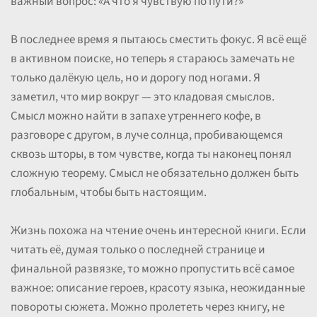
важный вопрос: «А что я чувствую по пути?»
В последнее время я пытаюсь сместить фокус. Я всё ещё
в активном поиске, но теперь я стараюсь замечать не
только далёкую цель, но и дорогу под ногами. Я
заметил, что мир вокруг — это кладовая смыслов.
Смысл можно найти в запахе утреннего кофе, в
разговоре с другом, в луче солнца, пробивающемся
сквозь шторы, в том чувстве, когда ты наконец понял
сложную теорему. Смысл не обязательно должен быть
глобальным, чтобы быть настоящим.
Жизнь похожа на чтение очень интересной книги. Если
читать её, думая только о последней странице и
финальной развязке, то можно пропустить всё самое
важное: описание героев, красоту языка, неожиданные
повороты сюжета. Можно пролететь через книгу, не