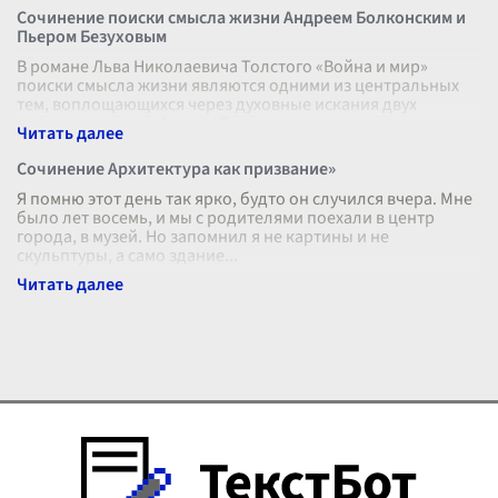
Сочинение поиски смысла жизни Андреем Болконским и
Пьером Безуховым
В романе Льва Николаевича Толстого «Война и мир»
поиски смысла жизни являются одними из центральных
тем, воплощающихся через духовные искания двух
главных героев — Андрея Болконско
...
Сочинение Архитектура как призвание»
Я помню этот день так ярко, будто он случился вчера. Мне
было лет восемь, и мы с родителями поехали в центр
города, в музей. Но запомнил я не картины и не
скульптуры, а само здание
...