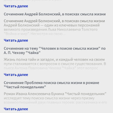
Сочинение Андрей Болконский, в поисках смысла жизни
Сочинение Андрей Болконский, в поисках смысла жизни
Андрей Болконский — один из ключевых персонажей
великого произведения Льва Николаевича Толстого
"Война и мир". Несмотря на свою
...
Сочинение на тему "Человек в поиске смысла жизни" по
А. П. Чехову "Чайка"
Жизнь полна тайн и загадок, и каждый человек на своем
пути сталкивается с вопросом о смысле существования. В
пьесе Антона Павловича Чехова "Чайка" этот вопрос
также отражен, мастер
...
Сочинение Проблема поиска смысла жизни в романе
"Чистый понедельник"
Роман Ивана Алексеевича Бунина "Чистый понедельник"
исследует тему поиска смысла жизни через призму
взаимоотношений двух главных героев: рассказчика и его
возлюбленной. Концентраци
...