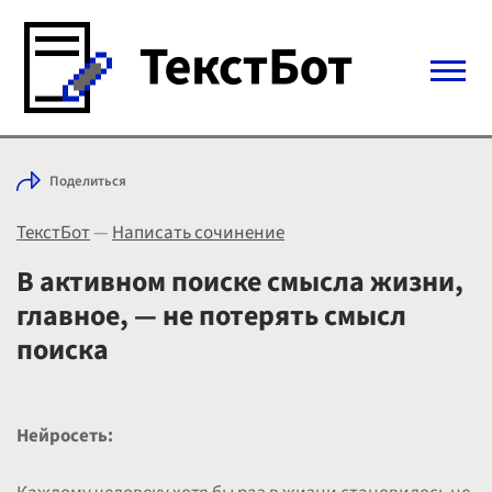
Войти с Telegram
Поделиться
Вход
ТекстБот
—
Написать сочинение
Выбрать режим
Цены
В активном поиске смысла жизни,
главное, — не потерять смысл
поиска
Нейросеть: