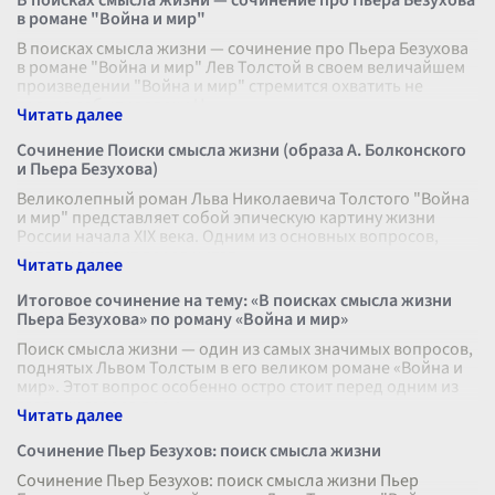
В поисках смысла жизни — сочинение про Пьера Безухова
в романе "Война и мир"
В поисках смысла жизни — сочинение про Пьера Безухова
в романе "Война и мир" Лев Толстой в своем величайшем
произведении "Война и мир" стремится охватить не
только события эпохи Н
...
Сочинение Поиски смысла жизни (образа А. Болконского
и Пьера Безухова)
Великолепный роман Льва Николаевича Толстого "Война
и мир" представляет собой эпическую картину жизни
России начала XIX века. Одним из основных вопросов,
которые ставит перед читат
...
Итоговое сочинение на тему: «В поисках смысла жизни
Пьера Безухова» по роману «Война и мир»
Поиск смысла жизни — один из самых значимых вопросов,
поднятых Львом Толстым в его великом романе «Война и
мир». Этот вопрос особенно остро стоит перед одним из
главных героев прои
...
Сочинение Пьер Безухов: поиск смысла жизни
Сочинение Пьер Безухов: поиск смысла жизни Пьер