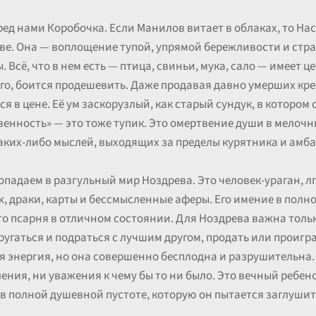
ед нами Коробочка. Если Манилов витает в облаках, то Нас
стве. Она — воплощение тупой, упрямой бережливости и стр
 Всё, что в нем есть — птица, свиньи, мука, сало — имеет 
ого, боится продешевить. Даже продавая давно умерших кре
я в цене. Её ум заскорузлый, как старый сундук, в котором 
венность» — это тоже тупик. Это омертвение души в мелочны
аких-либо мыслей, выходящих за пределы курятника и амба
падаем в разгульный мир Ноздрева. Это человек-ураган, лгу
, драки, карты и бессмысленные аферы. Его имение в полно
то псарня в отличном состоянии. Для Ноздрева важна толь
угаться и подраться с лучшим другом, продать или проиграт
ая энергия, но она совершенно бесплодна и разрушительна.
мления, ни уважения к чему бы то ни было. Это вечный реб
 в полной душевной пустоте, которую он пытается заглушит