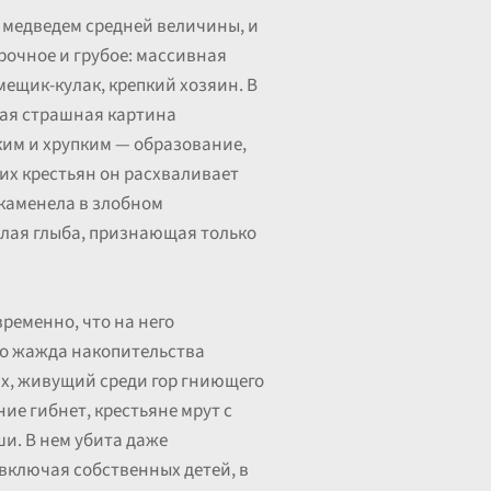
 медведем средней величины, и
прочное и грубое: массивная
мещик-кулак, крепкий хозяин. В
акая страшная картина
ким и хрупким — образование,
их крестьян он расхваливает
окаменела в злобном
желая глыба, признающая только
ременно, что на него
но жажда накопительства
ьях, живущий среди гор гниющего
ие гибнет, крестьяне мрут с
ши. В нем убита даже
 включая собственных детей, в