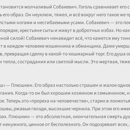
ановится молчаливый Собакевич. Гоголь сравнивает его с
 его образ. Он неуклюж, тяжел, и всё вокруг него такое же 
толстыми ногами и несгибаемыми усами. Собакевич — это по
в порядке, крестьяне сыты и живут в добротных избах. Но к
нной силой! Собакевич ненавидит всё, что кажется ему тон
ит в каждом человеке мошенника и обманщика. Даже умерш
в, превращая сделку в какой-то кошмарный торг. Его душа 
и тепла, сострадания или светлой мысли. Это мертвая, тя
уш» — Плюшкин. Его образ настолько страшен и жалок однов
гания. Когда-то он был хорошим хозяином и семьянином, 
ое. Теперь это «прореха на человечестве», старик в лохмот
дошвы, ржавые гвозди, высохшие чернила. При этом его имен
арах. Плюшкин — это абсолютная, окончательная смерть ду
 ненужного, ценное от бесполезного. Он подозревает всех,