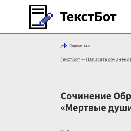
Поделиться
ТекстБот
—
Написать сочинени
Сочинение Обра
«Мертвые душ