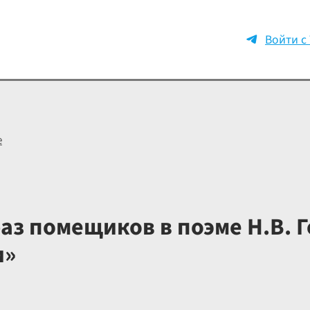
Войти с
е
з помещиков в поэме Н.В. Г
и»