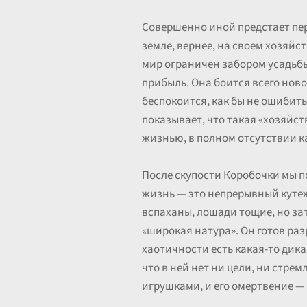
Совершенно иной предстает пер
земле, вернее, на своем хозяй
мир ограничен забором усадьбы.
прибыль. Она боится всего нов
беспокоится, как бы не ошибитьс
показывает, что такая «хозяйст
жизнью, в полном отсутствии к
После скупости Коробочки мы по
жизнь — это непрерывный кутеж
вспаханы, лошади тощие, но за
«широкая натура». Он готов разр
хаотичности есть какая-то дик
что в ней нет ни цели, ни стре
игрушками, и его омертвение —