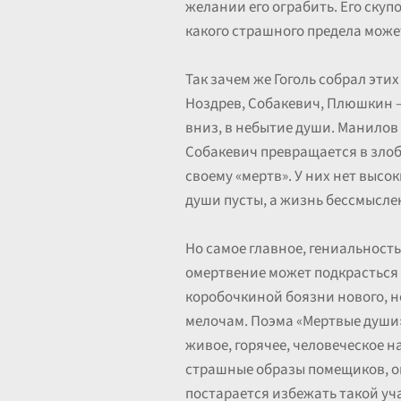
желании его ограбить. Его ску
какого страшного предела может
Так зачем же Гоголь собрал эти
Ноздрев, Собакевич, Плюшкин —
вниз, в небытие души. Манилов
Собакевич превращается в злоб
своему «мертв». У них нет высо
души пусты, а жизнь бессмысле
Но самое главное, гениальность 
омертвение может подкрасться 
коробочкиной боязни нового, н
мелочам. Поэма «Мертвые души»
живое, горячее, человеческое на
страшные образы помещиков, он 
постарается избежать такой уча