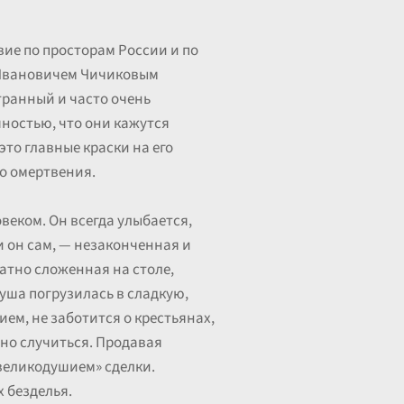
ие по просторам России и по
 Ивановичем Чичиковым
транный и часто очень
чностью, что они кажутся
это главные краски на его
го омертвения.
веком. Он всегда улыбается,
 и он сам, — незаконченная и
ратно сложенная на столе,
душа погрузилась в сладкую,
ем, не заботится о крестьянах,
жно случиться. Продавая
великодушием» сделки.
 безделья.