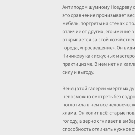
Антиподом шумному Ноздреву ст
это сравнение пронизывает весь
мебель, портреты на стенах с 
отличие от других, его имение 
открывается за этой хозяйстве
города, «просвещение». Он вид
Чичикову как искусных мастеро
практицизме. В нем нет ни капл
силу и выгоду.
Венец этой галереи «мертвых д
невозможно смотреть без содро
поглотила в нем всё человеческ
хлама. Он копит всё: старые по
голоду, а зерно сгнивает в амб
способность отличать нужное от