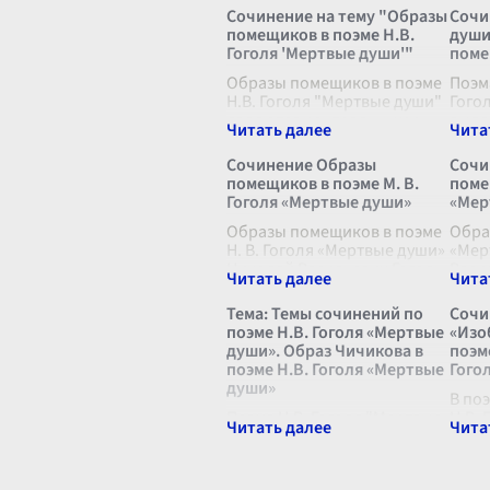
Сочинение на тему "Образы
Сочи
помещиков в поэме Н.В.
души
Гоголя 'Мертвые души'"
поме
Образы помещиков в поэме
Поэм
Н.В. Гоголя "Мертвые души"
Гого
являются центральными
выда
фигурами, вокруг которых
русс
разворачивается
кото
Сочинение Образы
Сочи
повествование и
ему 
помещиков в поэме М. В.
поме
раскрываются основные
изоб
Гоголя «Мертвые души»
«Мер
социально-этические
росс
проблем
Образы помещиков в поэме
...
Обра
Н. В. Гоголя «Мертвые души»
«Мер
Николай Васильевич Гоголь,
Васи
великий русский писатель, в
явля
своей поэме «Мертвые
ключ
Тема: Темы сочинений по
Сочи
души» создал яркие и
прои
поэме Н.В. Гоголя «Мертвые
«Изо
живописные образы
раск
души». Образ Чичикова в
поэм
помещиков,
...
инди
поэме Н.В. Гоголя «Мертвые
Гого
перс
души»
В по
Поэма Н.В. Гоголя "Мертвые
Н.В.
души" является одним из
изоб
величайших произведений
пред
русской литературы, в
дегр