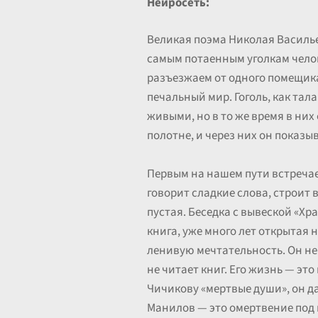
Нейросеть:
Великая поэма Николая Василье
самым потаенным уголкам чело
разъезжаем от одного помещика
печальный мир. Гоголь, как тал
живыми, но в то же время в них
полотне, и через них он показ
Первым на нашем пути встречае
говорит сладкие слова, строит 
пустая. Беседка с вывеской «Хр
книга, уже много лет открытая 
ленивую мечтательность. Он не 
не читает книг. Его жизнь — эт
Чичикову «мертвые души», он д
Манилов — это омертвение под 