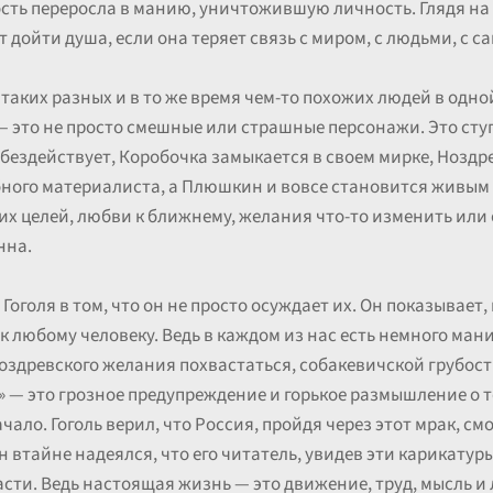
пость переросла в манию, уничтожившую личность. Глядя н
 дойти душа, если она теряет связь с миром, с людьми, с 
х таких разных и в то же время чем-то похожих людей в одн
 это не просто смешные или страшные персонажи. Это сту
 бездействует, Коробочка замыкается в своем мирке, Ноздр
ного материалиста, а Плюшкин и вовсе становится живым 
ких целей, любви к ближнему, желания что-то изменить или 
нна.
Гоголя в том, что он не просто осуждает их. Он показывает
к любому человеку. Ведь в каждом из нас есть немного ман
оздревского желания похвастаться, собакевичской грубос
 — это грозное предупреждение и горькое размышление о то
чало. Гоголь верил, что Россия, пройдя через этот мрак, с
втайне надеялся, что его читатель, увидев эти карикатуры 
сти. Ведь настоящая жизнь — это движение, труд, мысль и л