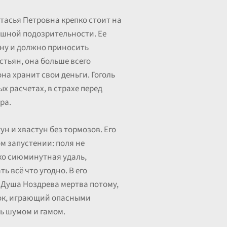
тасья Петровна крепко стоит на
ашной подозрительности. Ее
цену и должно приносить
стьян, она больше всего
она хранит свои деньги. Гоголь
х расчетах, в страхе перед
ра.
н и хвастун без тормозов. Его
м запустении: поля не
ко сиюминутная удаль,
ь всё что угодно. В его
 Душа Ноздрева мертва потому,
енок, играющий опасными
ь шумом и гамом.