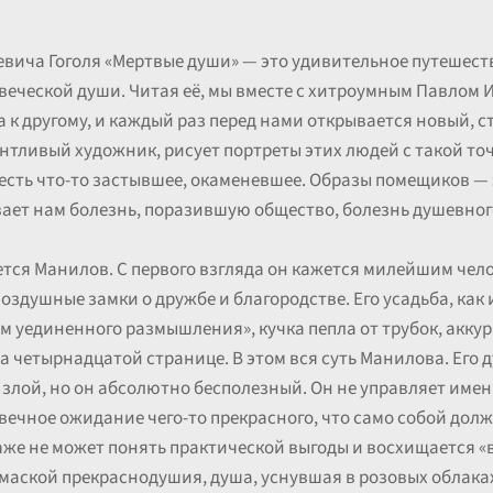
вича Гоголя «Мертвые души» — это удивительное путешеств
веческой души. Читая её, мы вместе с хитроумным Павлом
 к другому, и каждый раз перед нами открывается новый, с
антливый художник, рисует портреты этих людей с такой то
 есть что-то застывшее, окаменевшее. Образы помещиков — 
ывает нам болезнь, поразившую общество, болезнь душевно
тся Манилов. С первого взгляда он кажется милейшим чело
воздушные замки о дружбе и благородстве. Его усадьба, как
ам уединенного размышления», кучка пепла от трубок, акку
на четырнадцатой странице. В этом вся суть Манилова. Его 
злой, но он абсолютно бесполезный. Он не управляет имени
о вечное ожидание чего-то прекрасного, что само собой дол
аже не может понять практической выгоды и восхищается «
маской прекраснодушия, душа, уснувшая в розовых облаках