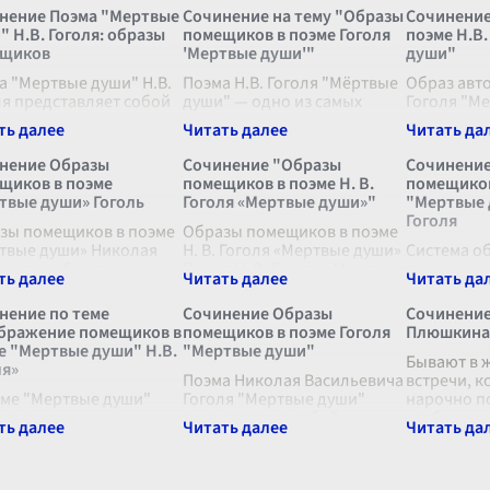
нение Поэма "Мертвые
Сочинение на тему "Образы
Сочинение
" Н.В. Гоголя: образы
помещиков в поэме Гоголя
поэме Н.В.
щиков
'Мертвые души'"
души"
а "Мертвые души" Н.В.
Поэма Н.В. Гоголя "Мёртвые
Образ авто
ля представляет собой
души" — одно из самых
Гоголя "М
ющееся произведение
значительных
занимает 
кой литературы, в
произведений русской
положение
ром автор с присущей
литературы, где автор
через нег
нение Образы
Сочинение "Образы
Сочинение
сатирической остротой
раскрывает жизнь и
основные 
щиков в поэме
помещиков в поэме Н. В.
помещиков
разил жизнь
характеры российских
произведе
твые души» Гоголь
Гоголя «Мертвые души»"
"Мертвые 
ийского общ
...
помещиков XIX века. Гоголь
используе
Гоголя
зы помещиков в поэме
мастерск
Образы помещиков в поэме
...
твые души» Николая
Н. В. Гоголя «Мертвые души»
Система о
льевича Гоголя
Поэма Н. В. Гоголя «Мертвые
помещиков
ются одним из
души» является одним из
"Мертвые д
евых элементов
величайших произведений
является 
нение по теме
Сочинение Образы
Сочинение
зведения, которые
русской литературы, в
элементом
бражение помещиков в
помещиков в поэме Гоголя
Плюшкина 
рывают не только
котором автор мастерски
позволяя 
е "Мертвые души" Н.В.
"Мертвые души"
видуальные характеры
рису
...
основные 
Бывают в 
ля»
онаж
...
Поэма Николая Васильевича
автора. Н
встречи, 
эме "Мертвые души"
Гоголя "Мертвые души"
Гоголь
нарочно п
...
 Гоголя помещики
представляет собой
чтобы мы 
ражены как
уникальное произведение в
Одной из т
ставители
русской литературе, где
встреча п
адировавшего
мастерски изображены
Плюшкина 