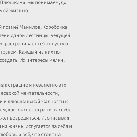
а Плюшкина, мы понимаем, до
самой жизнью.
ой поэме? Манилов, Коробочка,
пени одной лестницы, ведущей
ев растрачивает себя впустую,
трупом. Каждый из них по-
создать. Их интересы мелки,
, как страшно и незаметно это
иловской мечтательности,
ти и плюшкинской жадности к
м, как важно сохранить в себе
может возродиться. И, описывая
на жизнь, испугается за себя и
юбовь, а всё, что стоит на