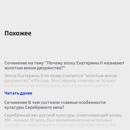
Похожее
Сочинение на тему "Почему эпоху Екатерины II называют
золотым веком дворянства?"
Эпоха Екатерины II по праву считается "золотым веком
дворянства" в России. Этот период отмечен не только
интенсивными реформами, культурным расцветом и
развитием науки, но и значит
...
Сочинение В чем состояли главные особенности
культуры Серебряного века?
Серебряный век русской культуры, охватывающий конец
XIX – начало XX века, был временем исключительных
перемен и невероятного подъема в художественной и