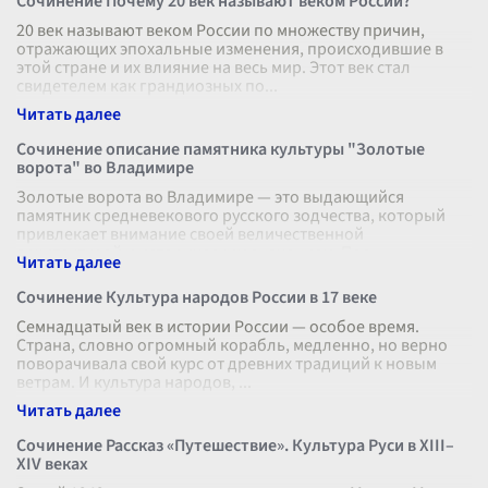
Сочинение Почему 20 век называют веком России?
20 век называют веком России по множеству причин,
отражающих эпохальные изменения, происходившие в
этой стране и их влияние на весь мир. Этот век стал
свидетелем как грандиозных по
...
Сочинение описание памятника культуры "Золотые
ворота" во Владимире
Золотые ворота во Владимире — это выдающийся
памятник средневекового русского зодчества, который
привлекает внимание своей величественной
архитектурой и историческим значением. Пос
...
Сочинение Культура народов России в 17 веке
Семнадцатый век в истории России — особое время.
Страна, словно огромный корабль, медленно, но верно
поворачивала свой курс от древних традиций к новым
ветрам. И культура народов,
...
Сочинение Рассказ «Путешествие». Культура Руси в XIII–
XIV веках