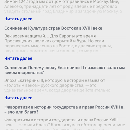
Зимой 1242 года мы с отцом отправились в Москву. Мне,
Алексею, тринадцати лет от роду, впервые предстояло
увидеть стольный град Владимир и загадочную Москву, о
которой в наших леса
...
Сочинение Культура стран Востока в XVIII веке
Век восемнадцатый… Для Европы это время
Просвещения, великих открытий и бурь. Но если
перенестись мысленно на Восток, в далекие страны,
окутанные ароматом чая и сандала, то мир пок
...
Сочинение Почему эпоху Екатерины II называют золотым
веком дворянства?
Эпоха Екатерины II, которую в истории называют
«золотым веком» русского дворянства, — это
удивительное время, когда дворяне действительно
почувствовали себя главными людьми в госуд
...
Фаворитизм в истории государства и права России XVIII в.
– зло или благо?
Фаворитизм в истории государства и права России XVIII
века — зло или благо? Когда я думаю об этом времени, мне
представляется пёстрый и шумный маскарад, где за