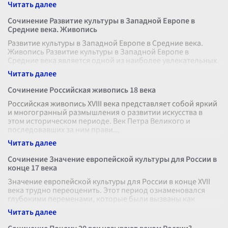
интеллектуальной жизни Росси
...
Сочинение Развитие культуры в Западной Европе в
Средние века. Живопись
Развитие культуры в Западной Европе в Средние века.
Живопись Развитие культуры в Западной Европе в
Средние века является одной из наиболее увлекательных
и значимых эпох в истории
...
Сочинение Российская живопись 18 века
Российская живопись XVIII века представляет собой яркий
и многогранный размышления о развитии искусства в
этом историческом периоде. Век Петра Великого и
последовавших за ним прави
...
Сочинение Значение европейской культуры для России в
конце 17 века
Значение европейской культуры для России в конце XVII
века трудно переоценить. Этот период ознаменовался
глубокими переменами, которые были вызваны как
внутренними, так и внешними
...