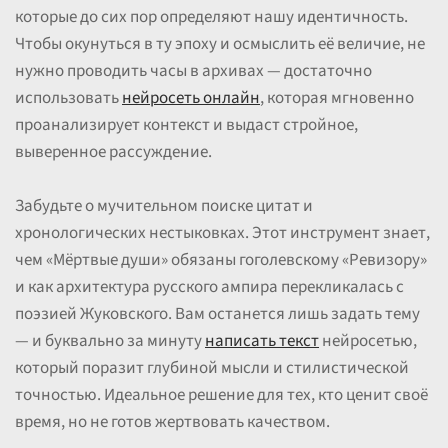
которые до сих пор определяют нашу идентичность.
Чтобы окунуться в ту эпоху и осмыслить её величие, не
нужно проводить часы в архивах — достаточно
использовать
нейросеть онлайн
, которая мгновенно
проанализирует контекст и выдаст стройное,
выверенное рассуждение.
Забудьте о мучительном поиске цитат и
хронологических нестыковках. Этот инструмент знает,
чем «Мёртвые души» обязаны гоголевскому «Ревизору»
и как архитектура русского ампира перекликалась с
поэзией Жуковского. Вам останется лишь задать тему
— и буквально за минуту
написать текст
нейросетью,
который поразит глубиной мысли и стилистической
точностью. Идеальное решение для тех, кто ценит своё
время, но не готов жертвовать качеством.