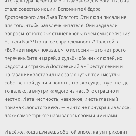
что культура перестала быть забавой для богатых. Она
стала совестью нации. Вспомните Фёдора
Достоевского или Льва Толстого. Эти люди писали не
для того, чтобы развлечь читателя. Они задавали
вопросы, от которых стынет кровь: в чём смысл жизни?
Есть ли Бог? Что такое справедливость? Толстой в
«Войне и мире» показал, что история — это не просто
перечень битв и царей, а судьбы обычных людей, их
радости и страхи. А Достоевский в «Преступлении и
наказании» заставил нас заглянуть в тёмные углы
собственной души и понять, что зло существует не где-
то далеко, а внутри каждого из нас. Это страшно и
честно. И эта честность, наверное, и есть главный
признак «золотого века» — ничто не приукрашивалось,
даже самое горькое называлось своими именами.
И всё же, когда думаешь об этой эпохе, на ум приходит