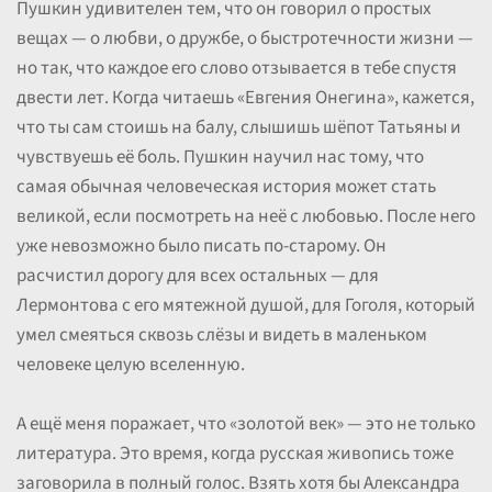
Пушкин удивителен тем, что он говорил о простых
вещах — о любви, о дружбе, о быстротечности жизни —
но так, что каждое его слово отзывается в тебе спустя
двести лет. Когда читаешь «Евгения Онегина», кажется,
что ты сам стоишь на балу, слышишь шёпот Татьяны и
чувствуешь её боль. Пушкин научил нас тому, что
самая обычная человеческая история может стать
великой, если посмотреть на неё с любовью. После него
уже невозможно было писать по-старому. Он
расчистил дорогу для всех остальных — для
Лермонтова с его мятежной душой, для Гоголя, который
умел смеяться сквозь слёзы и видеть в маленьком
человеке целую вселенную.
А ещё меня поражает, что «золотой век» — это не только
литература. Это время, когда русская живопись тоже
заговорила в полный голос. Взять хотя бы Александра