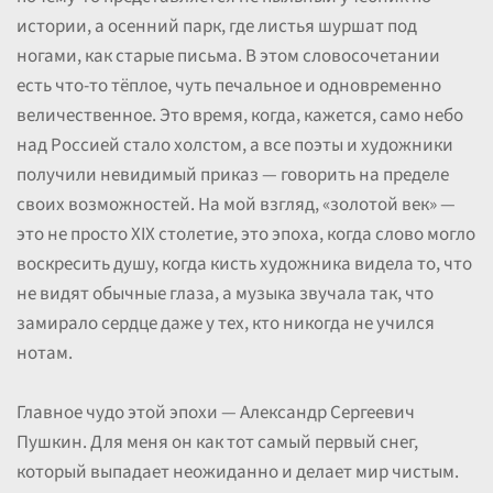
истории, а осенний парк, где листья шуршат под
ногами, как старые письма. В этом словосочетании
есть что-то тёплое, чуть печальное и одновременно
величественное. Это время, когда, кажется, само небо
над Россией стало холстом, а все поэты и художники
получили невидимый приказ — говорить на пределе
своих возможностей. На мой взгляд, «золотой век» —
это не просто XIX столетие, это эпоха, когда слово могло
воскресить душу, когда кисть художника видела то, что
не видят обычные глаза, а музыка звучала так, что
замирало сердце даже у тех, кто никогда не учился
нотам.
Главное чудо этой эпохи — Александр Сергеевич
Пушкин. Для меня он как тот самый первый снег,
который выпадает неожиданно и делает мир чистым.