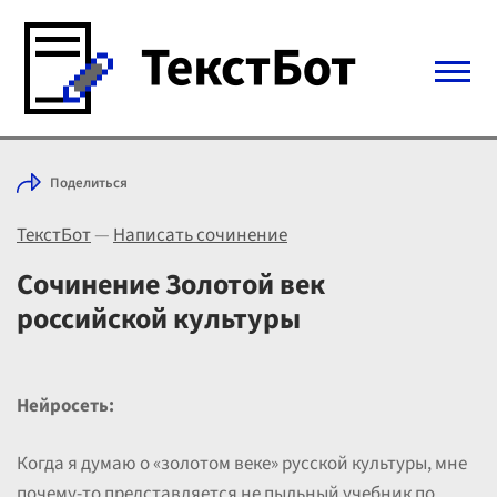
Войти с Telegram
Поделиться
Вход
ТекстБот
—
Написать сочинение
Выбрать режим
Цены
Сочинение Золотой век
российской культуры
Нейросеть:
Когда я думаю о «золотом веке» русской культуры, мне
почему-то представляется не пыльный учебник по