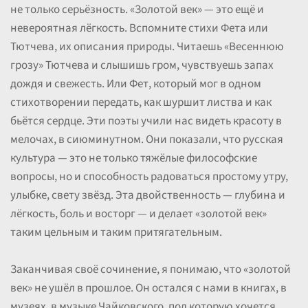
не только серьёзность. «Золотой век» — это ещё и
невероятная лёгкость. Вспомните стихи Фета или
Тютчева, их описания природы. Читаешь «Весеннюю
грозу» Тютчева и слышишь гром, чувствуешь запах
дождя и свежесть. Или Фет, который мог в одном
стихотворении передать, как шуршит листва и как
бьётся сердце. Эти поэты учили нас видеть красоту в
мелочах, в сиюминутном. Они показали, что русская
культура — это не только тяжёлые философские
вопросы, но и способность радоваться простому утру,
улыбке, свету звёзд. Эта двойственность — глубина и
лёгкость, боль и восторг — и делает «золотой век»
таким цельным и таким притягательным.
Заканчивая своё сочинение, я понимаю, что «золотой
век» не ушёл в прошлое. Он остался с нами в книгах, в
музеях, в музыке Чайковского, под которую хочется