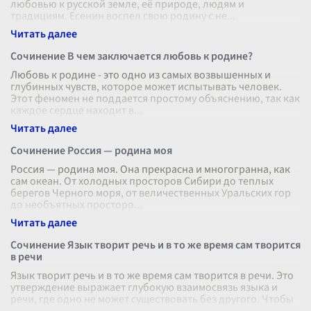
любовью к русской земле, её природе, людям и
традициям. Есенин воспел свою родину с не
...
Сочинение В чем заключается любовь к родине?
Любовь к родине - это одно из самых возвышенных и
глубинных чувств, которое может испытывать человек.
Этот феномен не поддается простому объяснению, так как
каждое сердце находит в
...
Сочинение Россия — родина моя
Россия — родина моя. Она прекрасна и многогранна, как
сам океан. От холодных просторов Сибири до теплых
берегов Черного моря, от величественных Уральских гор
до необъятных просторо
...
Сочинение Язык творит речь и в то же время сам творится
в речи
Язык творит речь и в то же время сам творится в речи. Это
утверждение выражает глубокую взаимосвязь языка и
речи, где одно не может существовать без другого. Чтобы