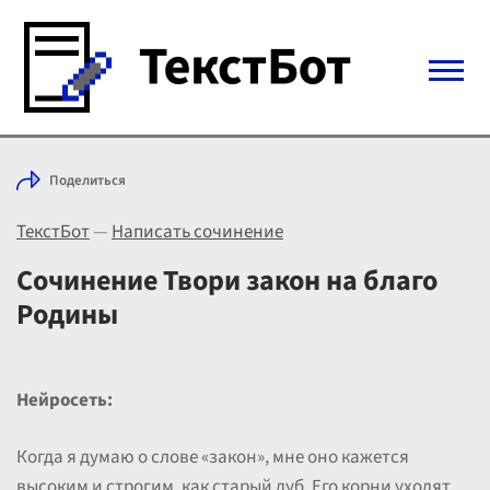
Войти с Telegram
Поделиться
Вход
ТекстБот
—
Написать сочинение
Выбрать режим
Цены
Сочинение Твори закон на благо
Родины
Нейросеть:
Когда я думаю о слове «закон», мне оно кажется
высоким и строгим, как старый дуб. Его корни уходят