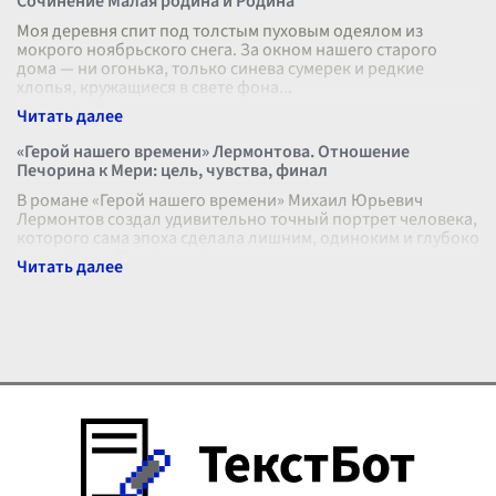
Сочинение Малая родина и Родина
Моя деревня спит под толстым пуховым одеялом из
мокрого ноябрьского снега. За окном нашего старого
дома — ни огонька, только синева сумерек и редкие
хлопья, кружащиеся в свете фона
...
«Герой нашего времени» Лермонтова. Отношение
Печорина к Мери: цель, чувства, финал
В романе «Герой нашего времени» Михаил Юрьевич
Лермонтов создал удивительно точный портрет человека,
которого сама эпоха сделала лишним, одиноким и глубоко
несчастным. И нет в книг
...