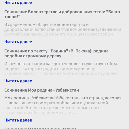
понять, как это
...
Сочинение Волонтерство и добровольничество: "Благо
твори!"
В современном обществе волонтерство и
добровольничество становятся все более актуальными и
востребованными. Эти понятия олицетворяют собой
высокие идеалы бескорыстного служения общ
...
Сочинение по тексту "Родина" (В. Пскова): родина
подобна огромному дереву
Извечно в сознании каждого человека существует образ
родины, который сродни огромному дереву,
укоренившемуся глубоко в память и сердце. Это дерево
растёт вместе с нами, начиная с с
...
Сочинение Моя родина - Узбекистан
Моя родина - Узбекистан Узбекистан - это страна, которая
завораживает своим разнообразием и уникальной
красотой. Это место, где величественные горы
встречаются с бескрайними пусты
...