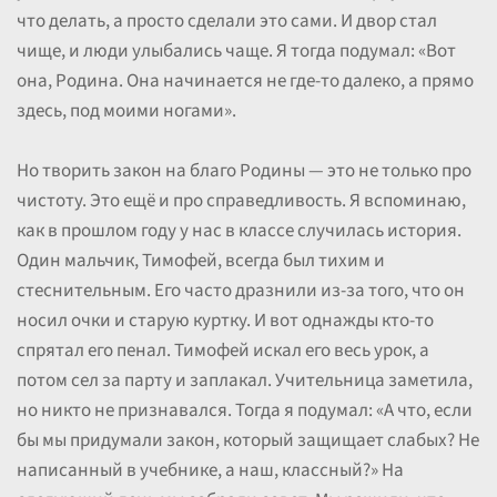
что делать, а просто сделали это сами. И двор стал
чище, и люди улыбались чаще. Я тогда подумал: «Вот
она, Родина. Она начинается не где-то далеко, а прямо
здесь, под моими ногами».
Но творить закон на благо Родины — это не только про
чистоту. Это ещё и про справедливость. Я вспоминаю,
как в прошлом году у нас в классе случилась история.
Один мальчик, Тимофей, всегда был тихим и
стеснительным. Его часто дразнили из-за того, что он
носил очки и старую куртку. И вот однажды кто-то
спрятал его пенал. Тимофей искал его весь урок, а
потом сел за парту и заплакал. Учительница заметила,
но никто не признавался. Тогда я подумал: «А что, если
бы мы придумали закон, который защищает слабых? Не
написанный в учебнике, а наш, классный?» На