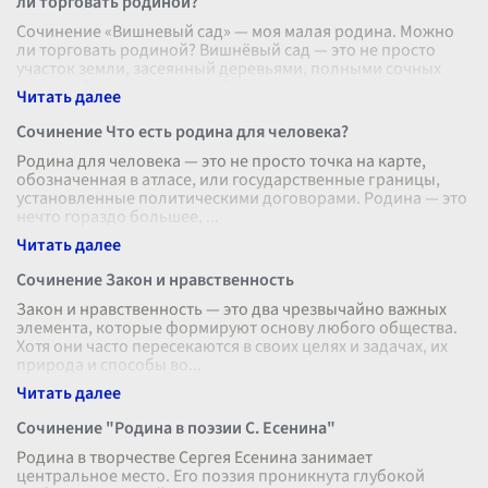
ли торговать родиной?
Сочинение «Вишневый сад» — моя малая родина. Можно
ли торговать родиной? Вишнёвый сад — это не просто
участок земли, засеянный деревьями, полными сочных
плодов. Это символ родной
...
Сочинение Что есть родина для человека?
Родина для человека — это не просто точка на карте,
обозначенная в атласе, или государственные границы,
установленные политическими договорами. Родина — это
нечто гораздо большее,
...
Сочинение Закон и нравственность
Закон и нравственность — это два чрезвычайно важных
элемента, которые формируют основу любого общества.
Хотя они часто пересекаются в своих целях и задачах, их
природа и способы во
...
Сочинение "Родина в поэзии С. Есенина"
Родина в творчестве Сергея Есенина занимает
центральное место. Его поэзия проникнута глубокой