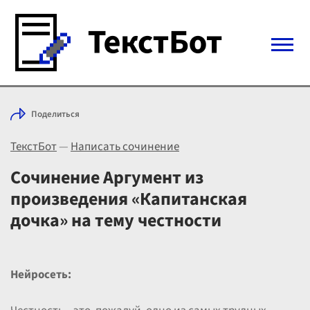
Войти с Telegram
Поделиться
Вход
ТекстБот
—
Написать сочинение
Выбрать режим
Цены
Сочинение Аргумент из
произведения «Капитанская
дочка» на тему честности
Нейросеть: