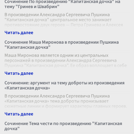
Сочинение По произведению "Капитанская дочка" на
тему "Гринев и Швабрин"
В произведении Александра Сергеевича Пушкина
"Капитанская дочка" центральное место занимает
противостояние двух героев — Петра Гринева и Алексея
Швабрина. Они представляют собой со
...
Сочинение Маша Миронова в произведении Пушкина
"Капитанская дочка"
Маша Миронова является одним из центральных
персонажей в произведении Александра Сергеевича
Пушкина "Капитанская дочка". Ее образ воплощает в себе
множество качеств, которые выделя
...
Сочинение: аргумент на тему доброты из произведения
«Капитанская дочка»
В произведении Александра Сергеевича Пушкина
«Капитанская дочка» тема доброты пронизывает
сюжетные линии и формирует характеры главных героев.
Доброта здесь рассматривается как важ
...
Сочинение Тема чести по произведению "Капитанская
дочка"