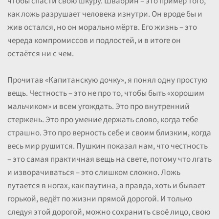
чтобы спасти свою шкуру. Швабрин – это пример того,
как ложь разрушает человека изнутри. Он вроде бы и
жив остался, но он морально мёртв. Его жизнь – это
череда компромиссов и подлостей, и в итоге он
остаётся ни с чем.
Прочитав «Капитанскую дочку», я понял одну простую
вещь. Честность – это не про то, чтобы быть «хорошим
мальчиком» и всем угождать. Это про внутренний
стержень. Это про умение держать слово, когда тебе
страшно. Это про верность себе и своим близким, когда
весь мир рушится. Пушкин показал нам, что честность
– это самая практичная вещь на свете, потому что лгать
и изворачиваться – это слишком сложно. Ложь
путается в ногах, как паутина, а правда, хоть и бывает
горькой, ведёт по жизни прямой дорогой. И только
следуя этой дорогой, можно сохранить своё лицо, свою