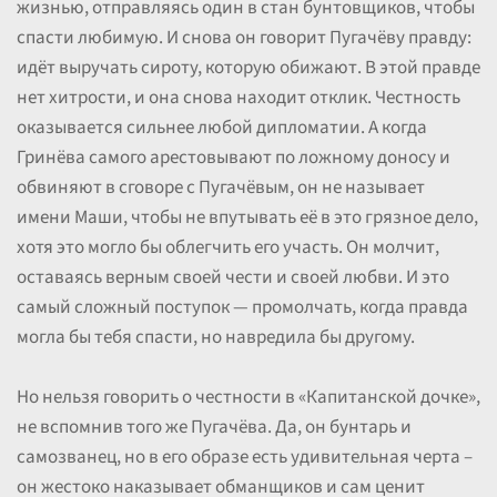
жизнью, отправляясь один в стан бунтовщиков, чтобы
спасти любимую. И снова он говорит Пугачёву правду:
идёт выручать сироту, которую обижают. В этой правде
нет хитрости, и она снова находит отклик. Честность
оказывается сильнее любой дипломатии. А когда
Гринёва самого арестовывают по ложному доносу и
обвиняют в сговоре с Пугачёвым, он не называет
имени Маши, чтобы не впутывать её в это грязное дело,
хотя это могло бы облегчить его участь. Он молчит,
оставаясь верным своей чести и своей любви. И это
самый сложный поступок — промолчать, когда правда
могла бы тебя спасти, но навредила бы другому.
Но нельзя говорить о честности в «Капитанской дочке»,
не вспомнив того же Пугачёва. Да, он бунтарь и
самозванец, но в его образе есть удивительная черта –
он жестоко наказывает обманщиков и сам ценит