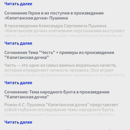
собственную истину. Искусство, л
...
Сочинение Герои и их поступки в произведении
«Капитанская дочка» Пушкина
В произведении Александра Сергеевича Пушкина
«Капитанская дочка» ключевыми персонажами выступают
герои, чьи поступки оказывают значительное влияние на
развитие сюжета и раскрытие г
...
Сочинение Тема "Честь" + примеры из произведения
"Капитанская дочка"
Честь — это одно из самых важных моральных качеств,
которые определяют личность человека. Оно играет
ключевую роль в формировании характера и проявляется
в поступках, словах и мысл
...
Сочинение: Тема народного бунта в произведении
"Капитанская дочка"
Роман А.С. Пушкина "Капитанская дочка" представляет
собой глубокое исследование темы народного бунта,
широко раскрывая социальные и личные конфликты,
которые привели к Пугачевскому
...