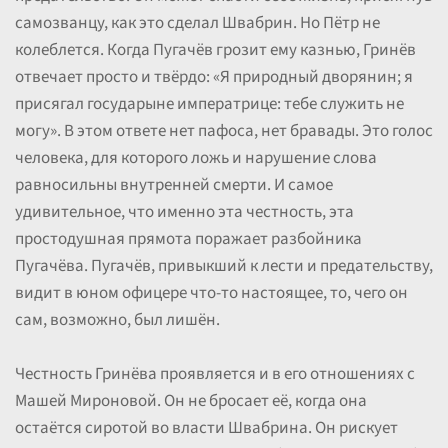
самозванцу, как это сделал Швабрин. Но Пётр не
колеблется. Когда Пугачёв грозит ему казнью, Гринёв
отвечает просто и твёрдо: «Я природный дворянин; я
присягал государыне императрице: тебе служить не
могу». В этом ответе нет пафоса, нет бравады. Это голос
человека, для которого ложь и нарушение слова
равносильны внутренней смерти. И самое
удивительное, что именно эта честность, эта
простодушная прямота поражает разбойника
Пугачёва. Пугачёв, привыкший к лести и предательству,
видит в юном офицере что-то настоящее, то, чего он
сам, возможно, был лишён.
Честность Гринёва проявляется и в его отношениях с
Машей Мироновой. Он не бросает её, когда она
остаётся сиротой во власти Швабрина. Он рискует