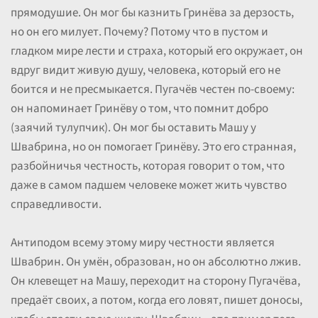
прямодушие. Он мог бы казнить Гринёва за дерзость,
но он его милует. Почему? Потому что в пустом и
гладком мире лести и страха, который его окружает, он
вдруг видит живую душу, человека, который его не
боится и не пресмыкается. Пугачёв честен по-своему:
он напоминает Гринёву о том, что помнит добро
(заячий тулупчик). Он мог бы оставить Машу у
Швабрина, но он помогает Гринёву. Это его странная,
разбойничья честность, которая говорит о том, что
даже в самом падшем человеке может жить чувство
справедливости.
Антиподом всему этому миру честности является
Швабрин. Он умён, образован, но он абсолютно лжив.
Он клевещет на Машу, переходит на сторону Пугачёва,
предаёт своих, а потом, когда его ловят, пишет доносы,