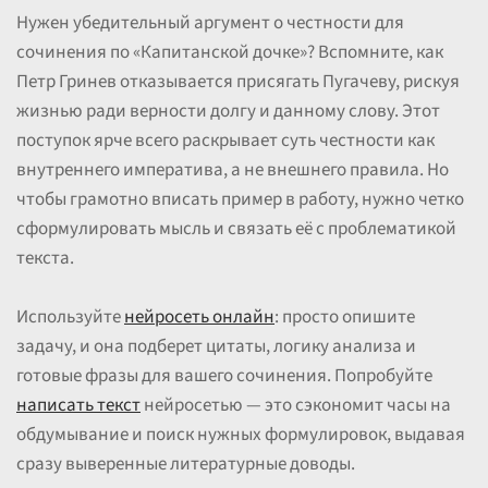
Нужен убедительный аргумент о честности для
сочинения по «Капитанской дочке»? Вспомните, как
Петр Гринев отказывается присягать Пугачеву, рискуя
жизнью ради верности долгу и данному слову. Этот
поступок ярче всего раскрывает суть честности как
внутреннего императива, а не внешнего правила. Но
чтобы грамотно вписать пример в работу, нужно четко
сформулировать мысль и связать её с проблематикой
текста.
Используйте
нейросеть онлайн
: просто опишите
задачу, и она подберет цитаты, логику анализа и
готовые фразы для вашего сочинения. Попробуйте
написать текст
нейросетью — это сэкономит часы на
обдумывание и поиск нужных формулировок, выдавая
сразу выверенные литературные доводы.