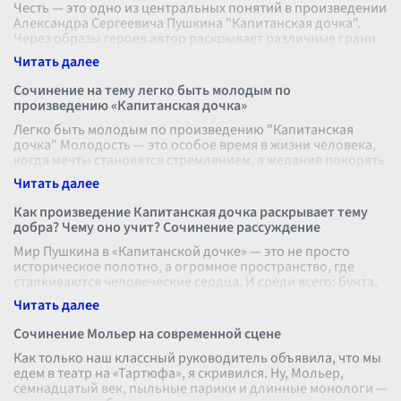
Честь — это одно из центральных понятий в произведении
Александра Сергеевича Пушкина "Капитанская дочка".
Через образы героев автор раскрывает различные грани
этого понятия, показы
...
Сочинение на тему легко быть молодым по
произведению «Капитанская дочка»
Легко быть молодым по произведению "Капитанская
дочка" Молодость — это особое время в жизни человека,
когда мечты становятся стремлением, а желание покорять
мир кажутся не просто
...
Как произведение Капитанская дочка раскрывает тему
добра? Чему оно учит? Сочинение рассуждение
Мир Пушкина в «Капитанской дочке» — это не просто
историческое полотно, а огромное пространство, где
сталкиваются человеческие сердца. И среди всего: бунта,
предательства, долга —
...
Сочинение Мольер на современной сцене
Как только наш классный руководитель объявила, что мы
едем в театр на «Тартюфа», я скривился. Ну, Мольер,
семнадцатый век, пыльные парики и длинные монологи —