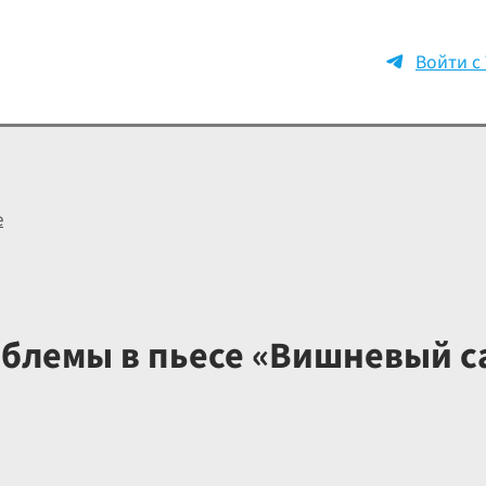
Войти с
е
блемы в пьесе «Вишневый с