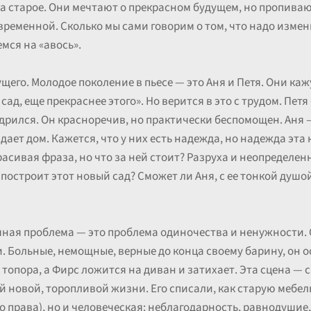
за старое. Они мечтают о прекрасном будущем, но пропиваю
ременной. Сколько мы сами говорим о том, что надо измени
мся на «авось».
щего. Молодое поколение в пьесе — это Аня и Петя. Они ка
сад, еще прекраснее этого». Но верится в это с трудом. Пет
дрился. Он красноречив, но практически беспомощен. Аня
дает дом. Кажется, что у них есть надежда, но надежда эта
расивая фраза, но что за ней стоит? Разруха и неопределен
 построит этот новый сад? Сможет ли Аня, с ее тонкой душо
ашная проблема — это проблема одиночества и ненужности.
и. Больные, немощные, верные до конца своему барину, он 
 топора, а Фирс ложится на диван и затихает. Эта сцена — 
й новой, торопливой жизни. Его списали, как старую мебель
 права), но и человеческая: неблагодарность, равнодушие,