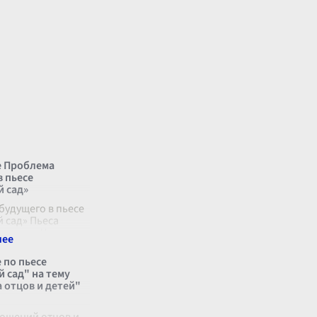
 Проблема
в пьесе
 сад»
будущего в пьесе
 сад» Пьеса
вловича Чехова
 сад» — это
е произведение, в
 по пьесе
ассматривается
 сад" на тему
ная проблема
 отцов и детей"
 Чехо
...