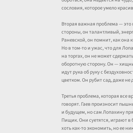
бороться, она надеется на чудо,
сословия, которое умело красив
Вторая важная проблема — это 
стороны, он талантливый, энер
Раневской, он помнит, как она к
Но в том-то и ужас, что для Ло
на торгах, он не может сдержать
оборотную сторону. Он — хищник
идут рука об руку с бездуховнос
цветком. Он рубит сад, даже не
Третья проблема, которая все в
говорят. Гаев произносит пышн
и будущем, но сам Лопахину пря
Пищик. Они суетятся, играют в 
хоть как-то экономить, но ее ни