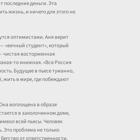
т последние деньги. Эта
ть жизнь, и ничего для этого не
жутся оптимистами. Аня верит
я — «вечный студент», который
 — чистая восторженная
 какая-то книжная. «Вся Россия
ность. Будущее в пьесе туманно,
й, жить в мире, где побеждают
 Она воплощена в образе
остается в заколоченном доме,
символ всей пьесы. Человек
. Это проблема не только
 бегство от ответственности.