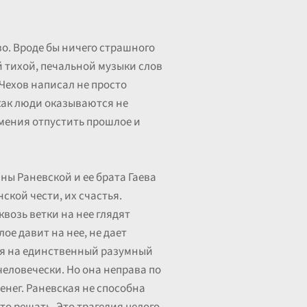
во. Вроде бы ничего страшного
й тихой, печальной музыки слов
 Чехов написал не просто
 как люди оказываются не
умения отпустить прошлое и
ны Раневской и ее брата Гаева
ской чести, их счастья.
квозь ветки на нее глядят
ое давит на нее, не дает
ься на единственный разумный
человечески. Но она неправа по
енег. Раневская не способна