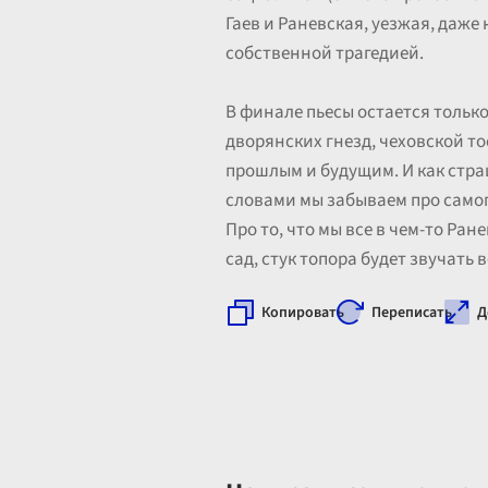
Гаев и Раневская, уезжая, даже 
собственной трагедией.
В финале пьесы остается только
дворянских гнезд, чеховской то
прошлым и будущим. И как страш
словами мы забываем про самого
Про то, что мы все в чем-то Ран
сад, стук топора будет звучать в
Копировать
Переписать
Д