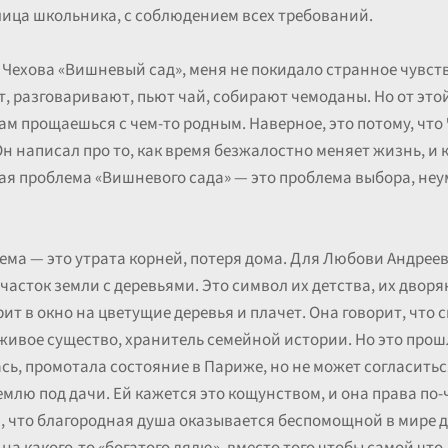
лица школьника, с соблюдением всех требований.
 Чехова «Вишневый сад», меня не покидало странное чувст
, разговаривают, пьют чай, собирают чемоданы. Но от это
сам прощаешься с чем-то родным. Наверное, это потому, что
н написал про то, как время безжалостно меняет жизнь, и
ная проблема «Вишневого сада» — это проблема выбора, не
ема — это утрата корней, потеря дома. Для Любови Андреев
часток земли с деревьями. Это символ их детства, их дворян
ит в окно на цветущие деревья и плачет. Она говорит, что с
живое существо, хранитель семейной истории. Но это прошл
ась, промотала состояние в Париже, но не может согласит
емлю под дачи. Ей кажется это кощунством, и она права по-
, что благородная душа оказывается беспомощной в мире д