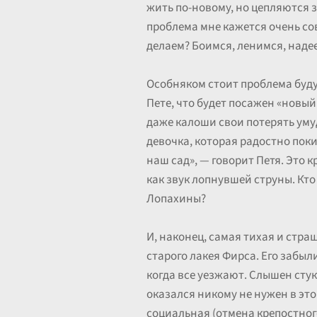
жить по-новому, но цепляются 
проблема мне кажется очень сов
делаем? Боимся, ленимся, надее
Особняком стоит проблема буду
Пете, что будет посажен «новый 
даже калоши свои потерять уму
девочка, которая радостно поки
наш сад», — говорит Петя. Это к
как звук лопнувшей струны. Кто
Лопахины?
И, наконец, самая тихая и стр
старого лакея Фирса. Его забыл
когда все уезжают. Слышен стук
оказался никому не нужен в это
социальная (отмена крепостного