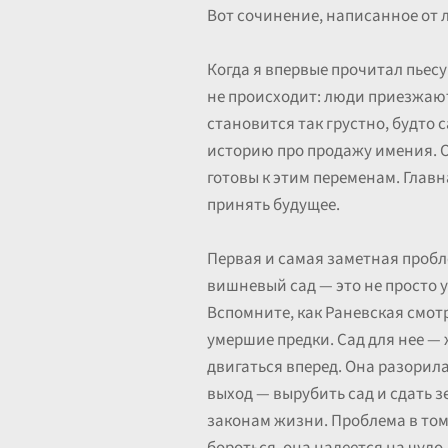
Вот сочинение, написанное от 
Когда я впервые прочитал пьесу
не происходит: люди приезжают
становится так грустно, будто 
историю про продажу имения. О
готовы к этим переменам. Глав
принять будущее.
Первая и самая заметная пробл
вишневый сад — это не просто у
Вспомните, как Раневская смотр
умершие предки. Сад для нее — 
двигаться вперед. Она разорил
выход — вырубить сад и сдать з
законам жизни. Проблема в том