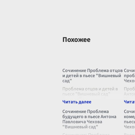
Похожее
Сочинение Проблема отцов
Сочи
и детей в пьесе "Вишневый
проб
сад"
Чехо
Проблема отцов и детей в
Проб
пьесе "Вишневый сад"
Анто
Антона Павловича Чехова
"Виш
является одной из
ключ
центральных тем,
прон
Сочинение Проблема
Сочи
пронизывающих все
и ха
будущего в пьесе Антона
коме
произведение.
внут
Павловича Чехова
пьес
Рассмотрение
перс
"Вишневый сад"
Чехо
взаимоотношений
прям