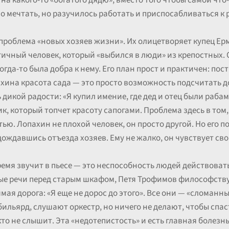
 на какого-то «богатого дядю», вместо того чтобы самой что
о мечтать, но разучилось работать и приспосабливаться к 
проблема «новых хозяев жизни». Их олицетворяет купец Ер
гичный человек, который «выбился в люди» из крепостных.
огда-то была добра к нему. Его план прост и практичен: по
пахина красота сада — это просто возможность подсчитать д
 дикой радости: «Я купил имение, где дед и отец были рабам
, который топчет красоту сапогами. Проблема здесь в том, 
тью. Лопахин не плохой человек, он просто другой. Но его 
 дождавшись отъезда хозяев. Ему не жалко, он чувствует сво
ремя звучит в пьесе — это неспособность людей действоват
ые речи перед старым шкафом, Петя Трофимов философствует
мая дорога: «Я еще не дорос до этого». Все они — «сломанн
бильярд, слушают оркестр, но ничего не делают, чтобы спас
кто не слышит. Эта «недотепистость» и есть главная болезнь