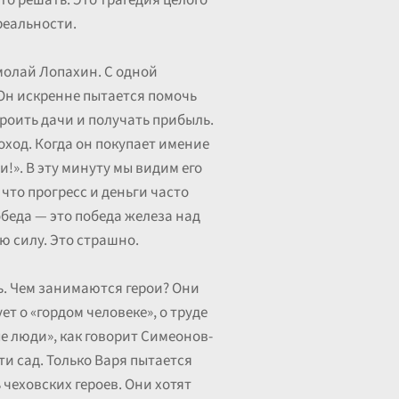
-то решать. Это трагедия целого
реальности.
молай Лопахин. С одной
 Он искренне пытается помочь
строить дачи и получать прибыль.
оход. Когда он покупает имение
и!». В эту минуту мы видим его
что прогресс и деньги часто
победа — это победа железа над
ю силу. Это страшно.
ь. Чем занимаются герои? Они
 о «гордом человеке», о труде
ые люди», как говорит Симеонов-
ти сад. Только Варя пытается
 чеховских героев. Они хотят