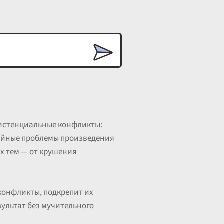
зистенциальные конфликты:
лойные проблемы произведения
х тем — от крушения
конфликты, подкрепит их
ультат без мучительного