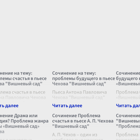
нение на тему:
Сочинение на тему:
Сочинение
лемы счастья в пьесе
проблемы будущего в пьесе
будущего 
ва "Вишневый сад"
Чехова "Вишневый сад"
«Вишневый
лема счастья в пьесе
Пьеса Антона Павловича
Проблема 
на Павловича Чехова
Чехова "Вишневый сад"
«Вишневый
невый сад" является
рассматривает множество
Антона Па
евой темой,
проблем, характерных для
«Вишневый
изывающей весь сюжет
начала XX века, однако одна
уникально
нение Драма или
Сочинение Проблема
Сочинение
рактеризующей
из наиболее значимых и
котором р
дия? Проблема жанра
счастья в пьесе А. П. Чехова
"Вишневый
ренний мир
интересных для
очень важ
ы «Вишневый сад»
"Вишневый сад"
"Проблема
онажей. Чехов не дает
современных читателе
...
будущего.
ва
ого
...
А. П. Чехов – один из
Проблема