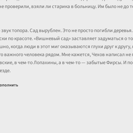
не проверили, взяли ли старика в больницу. Им было не до 
 звук топора. Сад вырублен. Это не просто погибли деревья
ски по красоте. «Вишневый сад» заставляет задуматься о т
но, когда люди в этот миг оказываются глухи друг к другу,
 важного человека рядом. Мне кажется, Чехов написал не п
евские, в чем-то Лопахины, а в чем-то — забытые Фирсы. И п
езде.
ополнить